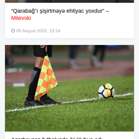
“Qarabağ”ı şişirtməyə ehtiyac yoxdur” –
Milevski
05 Avqust 2026, 19:24