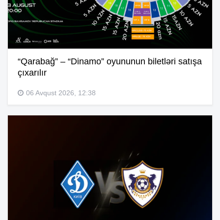
“Qarabağ” – “Dinamo” oyununun biletləri satışa
çıxarılır
06 Avqust 2026, 12:38