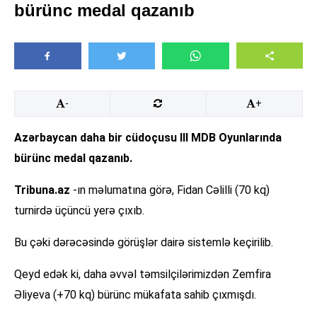
bürünc medal qazanıb
-
+
Azərbaycan daha bir cüdoçusu III MDB Oyunlarında
bürünc medal qazanıb.
Tribuna.az
-ın məlumatına görə, Fidan Cəlilli (70 kq)
turnirdə üçüncü yerə çıxıb.
Bu çəki dərəcəsində görüşlər dairə sistemlə keçirilib.
Qeyd edək ki, daha əvvəl təmsilçilərimizdən Zemfira
Əliyeva (+70 kq) bürünc mükafata sahib çıxmışdı.