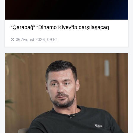
“Qarabağ” “Dinamo Kiyev”lə qarşılaşacaq
06 Avqust 2026, 09:54