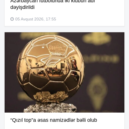
Azərbaycan futbolunda iki klubun adı
dəyişdirildi
05 Avqust 2026, 17:55
“Qızıl top”a əsas namizədlər bəlli olub