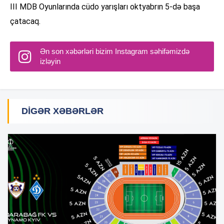
III MDB Oyunlarında cüdo yarışları oktyabrın 5-də başa
çatacaq.
Ən son xəbərləri bizim Instagram səhifəmizdə
izləyin
DIGƏR XƏBƏRLƏR