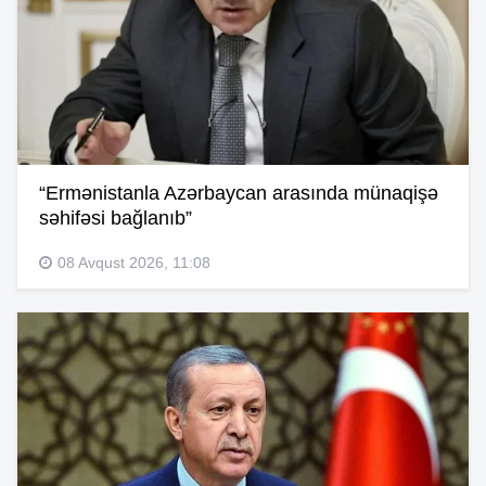
“Ermənistanla Azərbaycan arasında münaqişə
səhifəsi bağlanıb”
08 Avqust 2026, 11:08