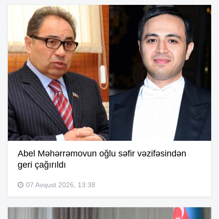
Abel Məhərrəmovun oğlu səfir vəzifəsindən
geri çağırıldı
07 Avqust 2026, 13:38