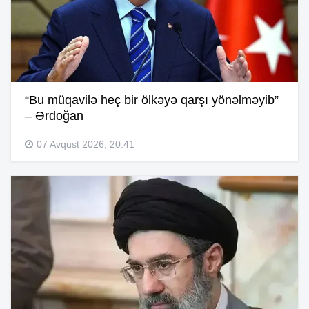
“Bu müqavilə heç bir ölkəyə qarşı yönəlməyib”
– Ərdoğan
07 Avqust 2026, 20:41