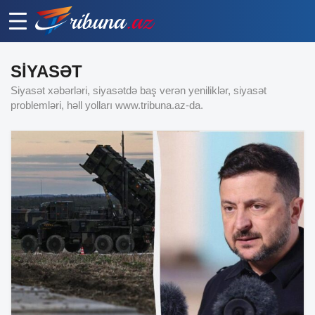
SIYASƏT
Siyasət xəbərləri, siyasətdə baş verən yeniliklər, siyasət
problemləri, həll yolları www.tribuna.az-da.