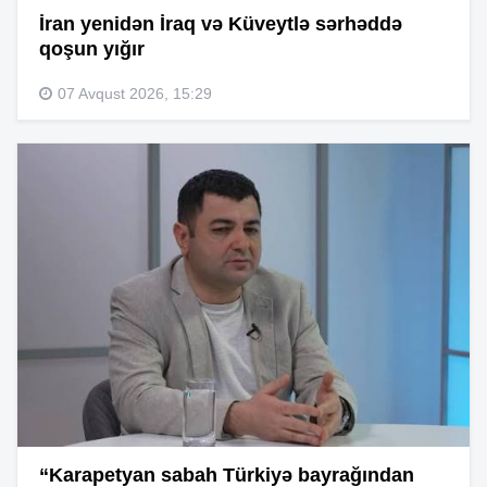
İran yenidən İraq və Küveytlə sərhəddə
qoşun yığır
07 Avqust 2026, 15:29
“Karapetyan sabah Türkiyə bayrağından