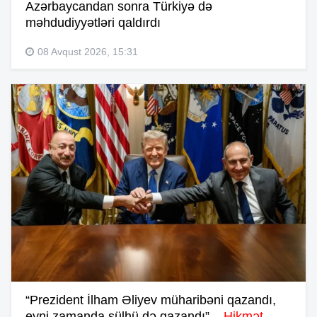
Azərbaycandan sonra Türkiyə də
məhdudiyyətləri qaldırdı
08 Avqust 2026, 15:31
“Prezident İlham Əliyev müharibəni qazandı,
eyni zamanda sülhü də qazandı” –
Hikmət