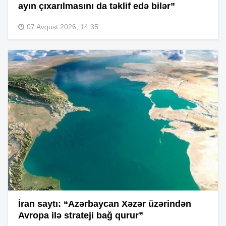
ayın çıxarılmasını da təklif edə bilər”
07 Avqust 2026, 14:35
İran saytı: “Azərbaycan Xəzər üzərindən
Avropa ilə strateji bağ qurur”