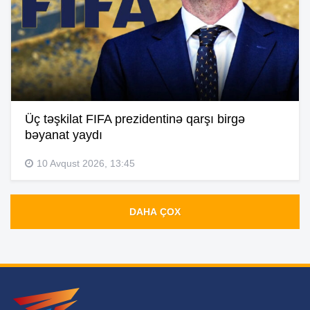
Üç təşkilat FIFA prezidentinə qarşı birgə
bəyanat yaydı
10 Avqust 2026, 13:45
DAHA ÇOX