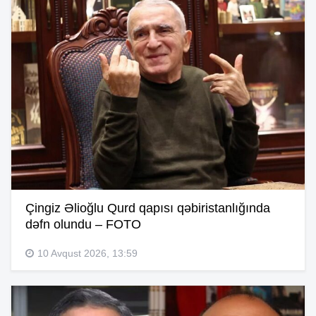
Çingiz Əlioğlu Qurd qapısı qəbiristanlığında
dəfn olundu – FOTO
10 Avqust 2026, 13:59