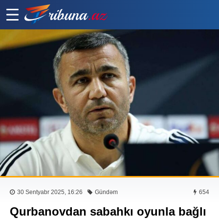
30 Sentyabr 2025, 16:26
Gündəm
654
Qurbanovdan sabahkı oyunla bağlı