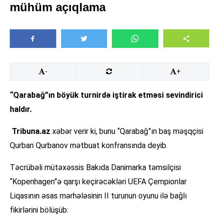
mühüm açıqlama
-
+
“Qarabağ”ın böyük turnirdə iştirak etməsi sevindirici
haldır.
Tribuna.az
xəbər verir ki, bunu “Qarabağ”ın baş məşqçisi
Qurban Qurbanov mətbuat konfransında deyib.
Təcrübəli mütəxəssis Bakıda Danimarka təmsilçisi
“Kopenhagen”ə qarşı keçirəcəkləri UEFA Çempionlar
Liqasının əsas mərhələsinin II turunun oyunu ilə bağlı
fikirlərini bölüşüb: