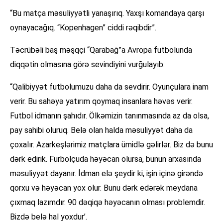
“Bu matça məsuliyyətli yanaşırıq. Yaxşı komandaya qarşı
oynayacağıq. “Kopenhagen” ciddi rəqibdir”.
Təcrübəli baş məşqçi “Qarabağ”a Avropa futbolunda
diqqətin olmasına görə sevindiyini vurğulayıb:
“Qalibiyyət futbolumuzu daha da sevdirir. Oyunçulara inam
verir. Bu sahəyə yatırım qoymaq insanlara həvəs verir.
Futbol idmanın şahıdır. Ölkəmizin tanınmasında az da olsa,
pay sahibi oluruq. Belə olan halda məsuliyyət daha da
çoxalır. Azarkeşlərimiz matçlara ümidlə gəlirlər. Biz də bunu
dərk edirik. Furbolçuda həyəcan olursa, bunun arxasında
məsuliyyət dayanır. İdman elə şeydir ki, işin içinə girəndə
qorxu və həyəcan yox olur. Bunu dərk edərək meydana
çıxmaq lazımdır. 90 dəqiqə həyəcanın olması problemdir.
Bizdə belə hal yoxdur’.