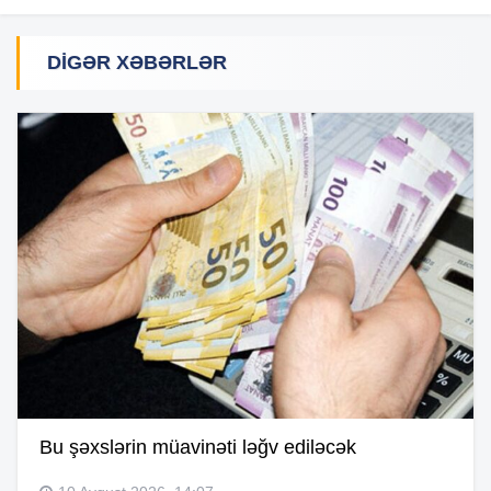
DIGƏR XƏBƏRLƏR
Bu şəxslərin müavinəti ləğv ediləcək