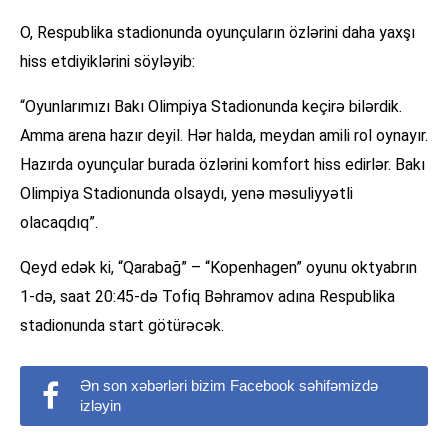
O, Respublika stadionunda oyunçuların özlərini daha yaxşı
hiss etdiyiklərini söyləyib:
“Oyunlarımızı Bakı Olimpiya Stadionunda keçirə bilərdik.
Amma arena hazır deyil. Hər halda, meydan amili rol oynayır.
Hazırda oyunçular burada özlərini komfort hiss edirlər. Bakı
Olimpiya Stadionunda olsaydı, yenə məsuliyyətli
olacaqdıq”.
Qeyd edək ki, “Qarabağ” – “Kopenhagen” oyunu oktyabrın
1-də, saat 20:45-də Tofiq Bəhramov adına Respublika
stadionunda start götürəcək.
Ən son xəbərləri bizim Facebook səhifəmizdə
izləyin