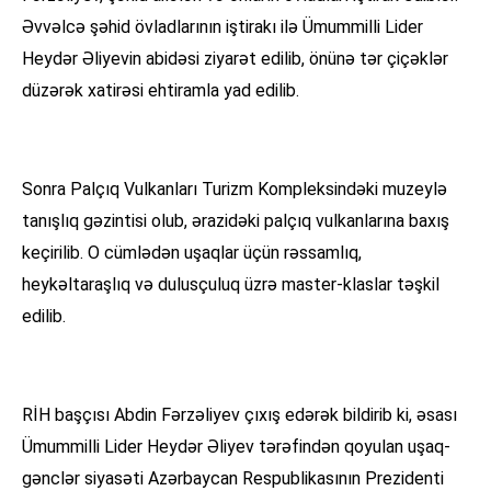
Əvvəlcə şəhid övladlarının iştirakı ilə Ümummilli Lider
Heydər Əliyevin abidəsi ziyarət edilib, önünə tər çiçəklər
düzərək xatirəsi ehtiramla yad edilib.
Sonra Palçıq Vulkanları Turizm Kompleksindəki muzeylə
tanışlıq gəzintisi olub, ərazidəki palçıq vulkanlarına baxış
keçirilib. O cümlədən uşaqlar üçün rəssamlıq,
heykəltaraşlıq və dulusçuluq üzrə master-klaslar təşkil
edilib.
RİH başçısı Abdin Fərzəliyev çıxış edərək bildirib ki, əsası
Ümummilli Lider Heydər Əliyev tərəfindən qoyulan uşaq-
gənclər siyasəti Azərbaycan Respublikasının Prezidenti