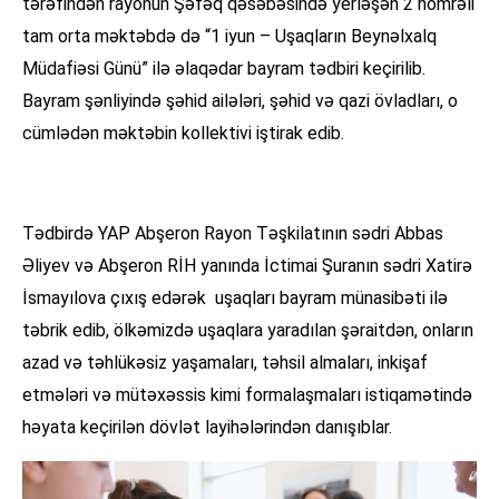
tərəfindən rayonun Şəfəq qəsəbəsində yerləşən 2 nömrəli
tam orta məktəbdə də “1 iyun – Uşaqların Beynəlxalq
Müdafiəsi Günü” ilə əlaqədar bayram tədbiri keçirilib.
Bayram şənliyində şəhid ailələri, şəhid və qazi övladları, o
cümlədən məktəbin kollektivi iştirak edib.
Tədbirdə YAP Abşeron Rayon Təşkilatının sədri Abbas
Əliyev və Abşeron RİH yanında İctimai Şuranın sədri Xatirə
İsmayılova çıxış edərək uşaqları bayram münasibəti ilə
təbrik edib, ölkəmizdə uşaqlara yaradılan şəraitdən, onların
azad və təhlükəsiz yaşamaları, təhsil almaları, inkişaf
etmələri və mütəxəssis kimi formalaşmaları istiqamətində
həyata keçirilən dövlət layihələrindən danışıblar.