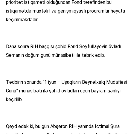
prioritet istiqaməti olduğundan Fond tərəfindən bu
istiqamətdə müxtəlif və genişmiqyaslı proqramlar həyata
keçirilməkdədir.
Daha sonra RİH başçısı şəhid Fərid Seyfullayevin övladı
Səmanın doğum günü münasibəti ilə təbrik edib.
Tədbirin sonunda “1 iyun – Uşaqların Beynəlxalq Müdafiəsi
Günü” münasibəti ilə şəhid övladları üçün bayram şənliyi
keçirilib.
Qeyd edək ki, bu gün Abşeron RİH yanında İctimai Şura