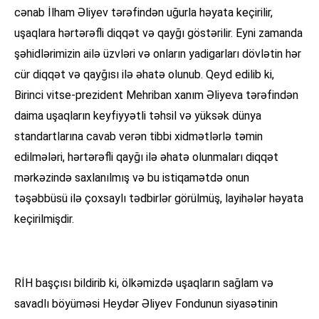
cənab İlham Əliyev tərəfindən uğurla həyata keçirilir,
uşaqlara hərtərəfli diqqət və qayğı göstərilir. Eyni zamanda
şəhidlərimizin ailə üzvləri və onların yadigarları dövlətin hər
cür diqqət və qayğısı ilə əhatə olunub. Qeyd edilib ki,
Birinci vitse-prezident Mehriban xanım Əliyeva tərəfindən
daima uşaqların keyfiyyətli təhsil və yüksək dünya
standartlarına cavab verən tibbi xidmətlərlə təmin
edilmələri, hərtərəfli qayğı ilə əhatə olunmaları diqqət
mərkəzində saxlanılmış və bu istiqamətdə onun
təşəbbüsü ilə çoxsaylı tədbirlər görülmüş, layihələr həyata
keçirilmişdir.
RİH başçısı bildirib ki, ölkəmizdə uşaqların sağlam və
savadlı böyüməsi Heydər Əliyev Fondunun siyasətinin