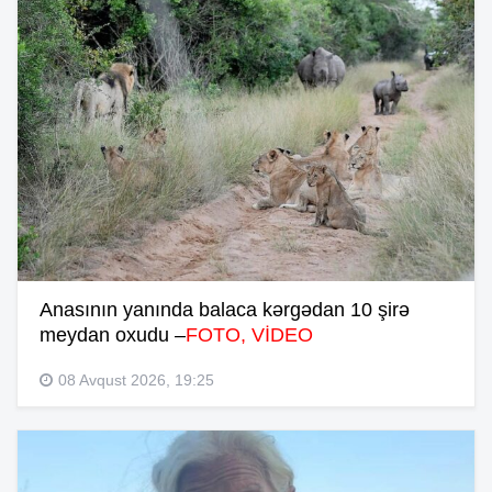
Anasının yanında balaca kərgədan 10 şirə
meydan oxudu –
FOTO, VİDEO
08 Avqust 2026, 19:25