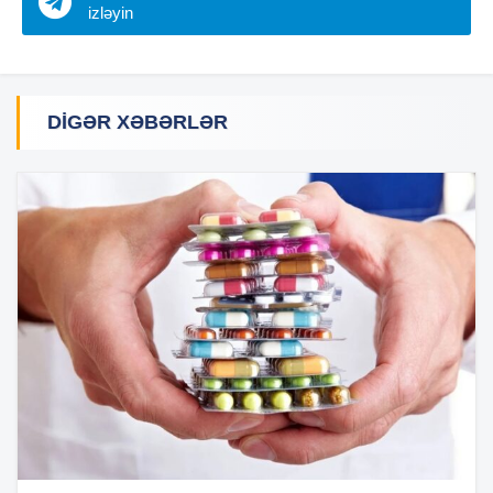
izləyin
DIGƏR XƏBƏRLƏR