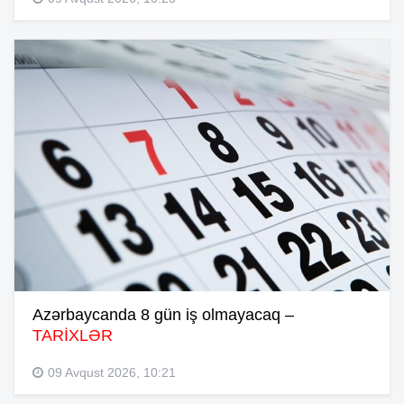
Azərbaycanda 8 gün iş olmayacaq –
TARİXLƏR
09 Avqust 2026, 10:21