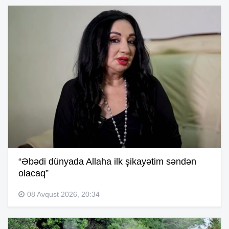
“Əbədi dünyada Allaha ilk şikayətim səndən
olacaq”
08 Avqust 2026, 20:34