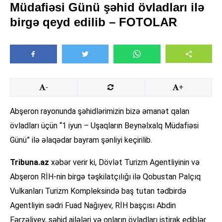
Müdafiəsi Günü şəhid övladları ilə
birgə qeyd edilib – FOTOLAR
-
+
Abşeron rayonunda şəhidlərimizin bizə əmanət qalan
övladları üçün “1 iyun – Uşaqların Beynəlxalq Müdafiəsi
Günü” ilə əlaqədar bayram şənliyi keçirilib.
Tribuna.az
xəbər verir ki, Dövlət Turizm Agentliyinin və
Abşeron RİH-nin birgə təşkilatçılığı ilə Qobustan Palçıq
Vulkanları Turizm Kompleksində baş tutan tədbirdə
Agentliyin sədri Fuad Nağıyev, RİH başçısı Abdin
Fərzəliyev, şəhid ailələri və onların övladları iştirak ediblər.