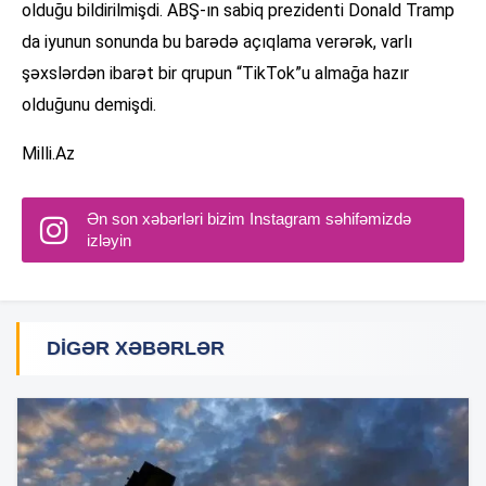
olduğu bildirilmişdi. ABŞ-ın sabiq prezidenti Donald Tramp
da iyunun sonunda bu barədə açıqlama verərək, varlı
şəxslərdən ibarət bir qrupun “TikTok”u almağa hazır
olduğunu demişdi.
Milli.Az
Ən son xəbərləri bizim Instagram səhifəmizdə
izləyin
DIGƏR XƏBƏRLƏR