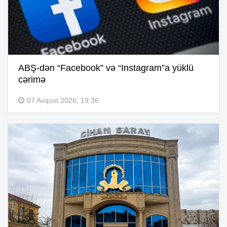
ABŞ-dən “Facebook” və “Instagram”a yüklü
cərimə
07 Avqust 2026, 19:36