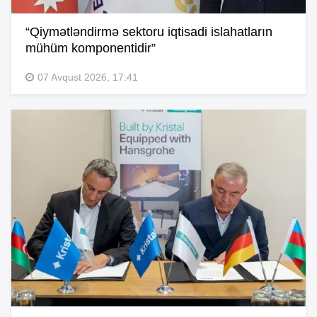
“Qiymətləndirmə sektoru iqtisadi islahatların
mühüm komponentidir”
07 Avqust 2026, 17:41