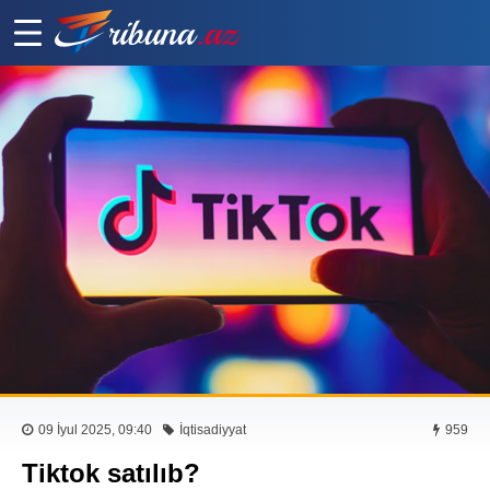
09 İyul 2025, 09:40
İqtisadiyyat
959
Tiktok satılıb?