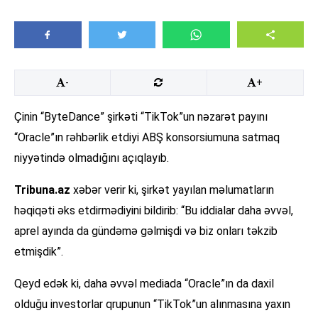
-
+
Çinin “ByteDance” şirkəti “TikTok”un nəzarət payını
“Oracle”ın rəhbərlik etdiyi ABŞ konsorsiumuna satmaq
niyyətində olmadığını açıqlayıb.
Tribuna.az
xəbər verir ki, şirkət yayılan məlumatların
həqiqəti əks etdirmədiyini bildirib: “Bu iddialar daha əvvəl,
aprel ayında da gündəmə gəlmişdi və biz onları təkzib
etmişdik”.
Qeyd edək ki, daha əvvəl mediada “Oracle”ın da daxil
olduğu investorlar qrupunun “TikTok”un alınmasına yaxın