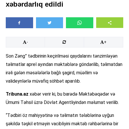
xəbərdarlıq edildi
-
+
Son Zəng” tədbirinin keçirilməsi qaydalarını tənzimləyən
təlimatlar aprel ayından məktəblərə göndərilib, təlimatdan
irəli gələn məsələlərlə bağlı şagird, müəllim və
valideynlərlə müvafiq söhbət aparılıb.
Tribuna.az
xəbər verir ki, bu barədə Məktəbəqədər və
Ümumi Təhsil üzrə Dövlət Agentliyindən məlumat verilib.
“Tədbiri öz mahiyyətinə və təlimatın tələblərinə uyğun
şəkildə təşkil etməyin vacibliyini məktəb rəhbərlərinə bir