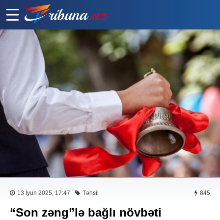
13 İyun 2025, 17:47
Təhsil
845
“Son zəng”lə bağlı növbəti