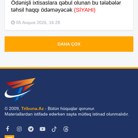
Ödənişli ixtisaslara qəbul olunan bu tələbələr
təhsil haqqı ödəməyəcək
(SİYAHI)
05 Avqust 2026, 16:28
DAHA ÇOX
© 2009,
Tribuna.Az
- Bütün hüquqlar qorunur.
Materiallardan istifadə edərkən sayta mütləq istinad olunmalıdır.