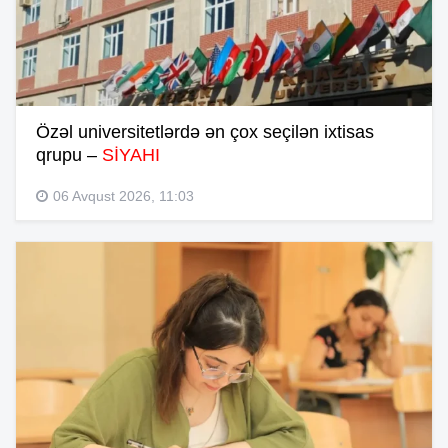
Özəl universitetlərdə ən çox seçilən ixtisas
qrupu –
SİYAHI
06 Avqust 2026, 11:03