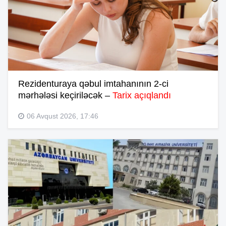
Rezidenturaya qəbul imtahanının 2-ci
mərhələsi keçiriləcək –
Tarix açıqlandı
06 Avqust 2026, 17:46