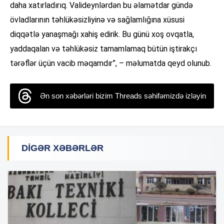
daha xatırladırıq. Valideynlərdən bu əlamətdar gündə
övladlarının təhlükəsizliyinə və sağlamlığına xüsusi
diqqətlə yanaşmağı xahiş edirik. Bu günü xoş ovqatla,
yaddaqalan və təhlükəsiz tamamlamaq bütün iştirakçı
tərəflər üçün vacib məqamdır”, – məlumatda qeyd olunub.
Ən son xəbərləri bizim Threads səhifəmizdə izləyin
DIGƏR XƏBƏRLƏR