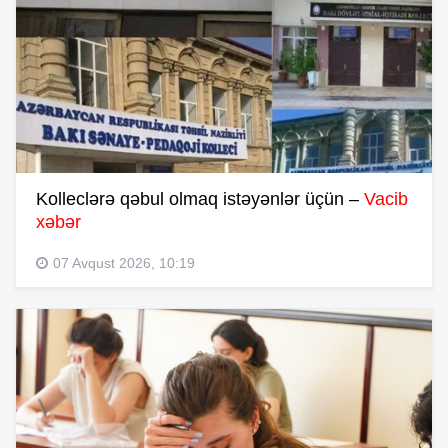
Kolleclərə qəbul olmaq istəyənlər üçün –
Vacib
xəbər
07 Avqust 2026, 10:19