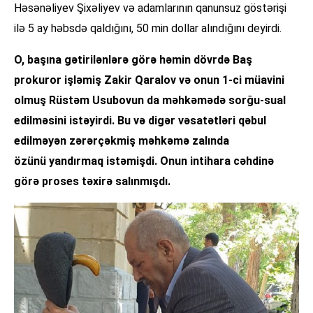
Həsənəliyev Şixəliyev və adamlarının qanunsuz göstərişi
ilə 5 ay həbsdə qaldığını, 50 min dollar alındığını deyirdi.
O, başına gətirilənlərə görə həmin dövrdə Baş
prokuror işləmiş Zakir Qaralov və onun 1-ci müavini
olmuş Rüstəm Usubovun da məhkəmədə sorğu-sual
edilməsini istəyirdi. Bu və digər vəsatətləri qəbul
edilməyən zərərçəkmiş məhkəmə zalında
özünü yandırmaq istəmişdi. Onun intihara cəhdinə
görə proses təxirə salınmışdı.