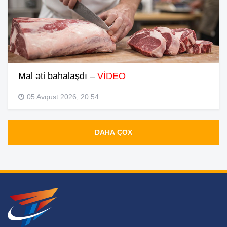
Mal əti bahalaşdı –
VİDEO
05 Avqust 2026, 20:54
DAHA ÇOX