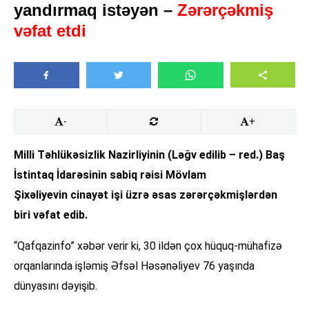
yandırmaq istəyən –
Zərərçəkmiş
vəfat etdi
-
+
Milli Təhlükəsizlik Nazirliyinin (Ləğv edilib – red.) Baş
İstintaq İdarəsinin sabiq rəisi Mövlam
Şixəliyevin cinayət işi üzrə əsas zərərçəkmişlərdən
biri vəfat edib.
“Qafqazinfo” xəbər verir ki, 30 ildən çox hüquq-mühafizə
orqanlarında işləmiş Əfsəl Həsənəliyev 76 yaşında
dünyasını dəyişib.