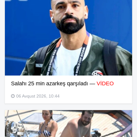
Salahı 25 min azarkeş qarşıladı —
VİDEO
06 Avqust 2026, 10:44