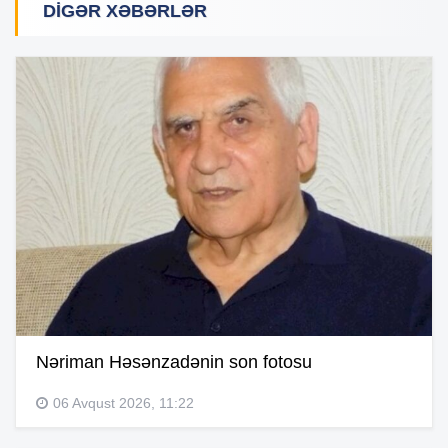
DIGƏR XƏBƏRLƏR
Nəriman Həsənzadənin son fotosu
06 Avqust 2026, 11:22