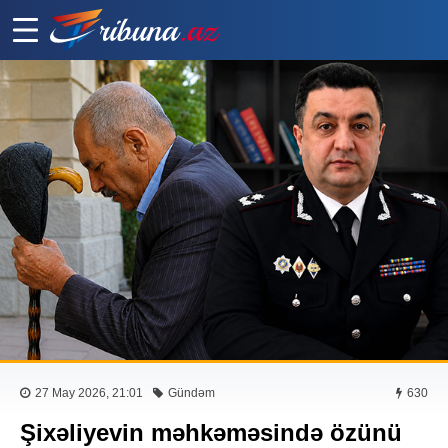
27 May 2026, 21:01
Gündəm
630
Şixəliyevin məhkəməsində özünü