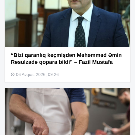
“Bizi qaranlıq keçmişdən Məhəmməd Əmin
Rəsulzadə qopara bildi” – Fazil Mustafa
06 Avqust 2026, 09:26