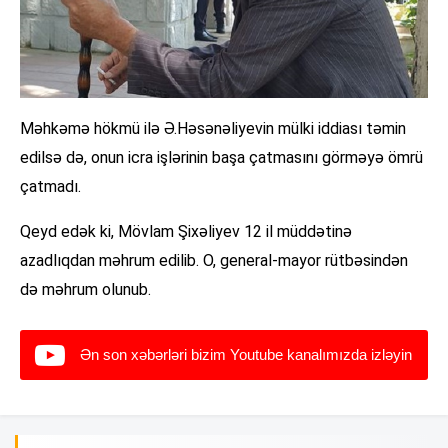
Məhkəmə hökmü ilə Ə.Həsənəliyevin mülki iddiası təmin
edilsə də, onun icra işlərinin başa çatmasını görməyə ömrü
çatmadı.
Qeyd edək ki, Mövlam Şixəliyev 12 il müddətinə
azadlıqdan məhrum edilib. O, general-mayor rütbəsindən
də məhrum olunub.
Ən son xəbərləri bizim Youtube kanalımızda izləyin