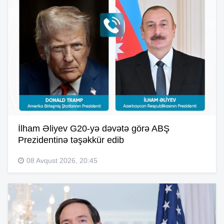
İlham Əliyev G20-yə dəvətə görə ABŞ
Prezidentinə təşəkkür edib
08 Avqust 2026, 20:45