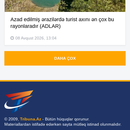
Azad edilmiş ərazilərdə turist axını ən çox bu
rayonlaradır (ADLAR)
08 Avqust 2026, 13:04
DAHA ÇOX
© 2009,
Tribuna.Az
- Bütün hüquqlar qorunur.
Materiallardan istifadə edərkən sayta mütləq istinad olunmalıdır.