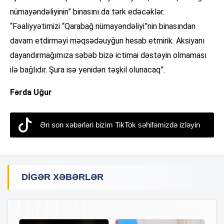
nümayəndəliyinin” binasını da tərk edəcəklər.
“Fəaliyyətimizi “Qarabağ nümayəndəliyi”nin binasından
davam etdirməyi məqsədəuyğun hesab etmirik. Aksiyanı
dayandırmağımıza səbəb bizə ictimai dəstəyin olmaması
ilə bağlıdır. Şura isə yenidən təşkil olunacaq”.
Fərda Uğur
Ən son xəbərləri bizim TikTok səhifəmizdə izləyin
DIGƏR XƏBƏRLƏR