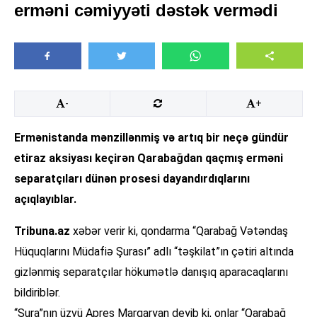
erməni cəmiyyəti dəstək vermədi
-
+
Ermənistanda mənzillənmiş və artıq bir neçə gündür
etiraz aksiyası keçirən Qarabağdan qaçmış erməni
separatçıları dünən prosesi dayandırdıqlarını
açıqlayıblar.
Tribuna.az
xəbər verir ki, qondarma “Qarabağ Vətəndaş
Hüquqlarını Müdafiə Şurası” adlı “təşkilat”ın çətiri altında
gizlənmiş separatçılar hökumətlə danışıq aparacaqlarını
bildiriblər.
“Şura”nın üzvü Apres Marqaryan deyib ki, onlar “Qarabağ