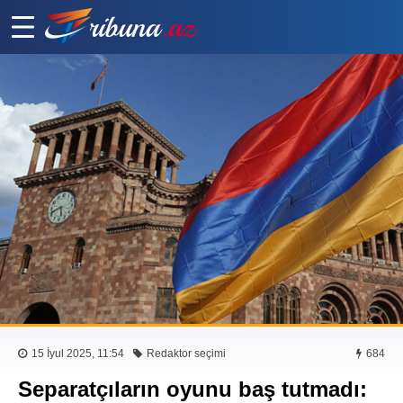
15 İyul 2025, 11:54
Redaktor seçimi
684
Separatçıların oyunu baş tutmadı: