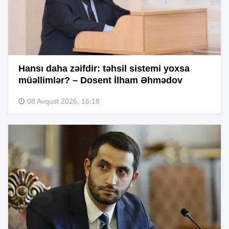
Hansı daha zəifdir: təhsil sistemi yoxsa
müəllimlər? – Dosent İlham Əhmədov
08 Avqust 2026, 16:18