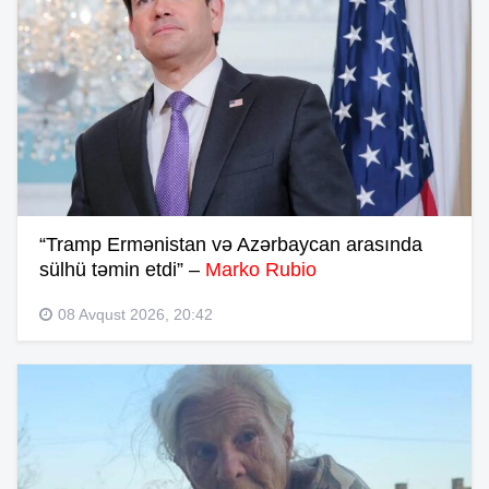
“Tramp Ermənistan və Azərbaycan arasında
sülhü təmin etdi” –
Marko Rubio
08 Avqust 2026, 20:42