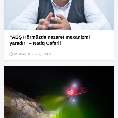
“ABŞ Hörmüzdə nəzarət mexanizmi
yaradır” – Natiq Cəfərli
05 Avqust 2026, 13:01