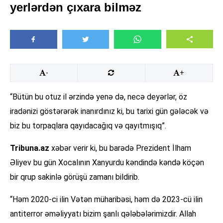
yerlərdən çıxara bilməz
-
+
“Bütün bu otuz il ərzində yenə də, necə deyərlər, öz
iradənizi göstərərək inanırdınız ki, bu tarixi gün gələcək və
biz bu torpaqlara qayıdacağıq və qayıtmışıq”.
Tribuna.az
xəbər verir ki, bu barədə Prezident İlham
Əliyev bu gün Xocalının Xanyurdu kəndində kəndə köçən
bir qrup sakinlə görüşü zamanı bildirib.
“Həm 2020-ci ilin Vətən müharibəsi, həm də 2023-cü ilin
antiterror əməliyyatı bizim şanlı qələbələrimizdir. Allah