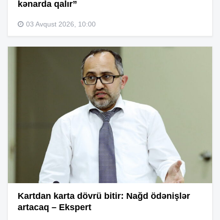
kənarda qalır”
03 Avqust 2026, 10:00
Kartdan karta dövrü bitir: Nağd ödənişlər
artacaq – Ekspert