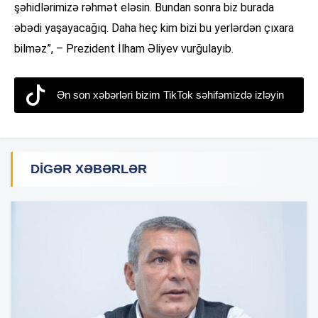
şəhidlərimizə rəhmət eləsin. Bundan sonra biz burada
əbədi yaşayacağıq. Daha heç kim bizi bu yerlərdən çıxara
bilməz”, – Prezident İlham Əliyev vurğulayıb.
Ən son xəbərləri bizim TikTok səhifəmizdə izləyin
DIGƏR XƏBƏRLƏR