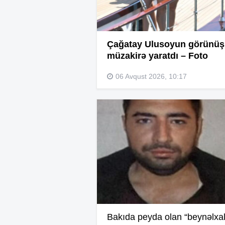
Çağatay Ulusoyun görünü
müzakirə yaratdı – Foto
06 Avqust 2026, 10:17
Bakıda peyda olan “beynəlxa