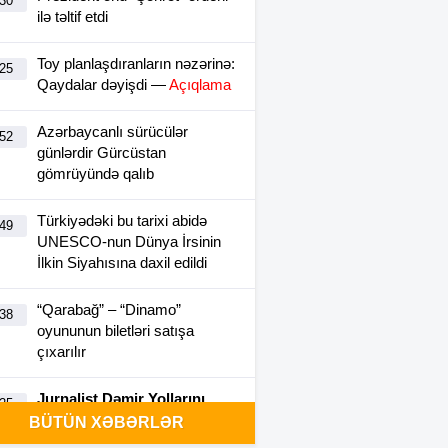
:30
ilə təltif etdi
Toy planlaşdıranların nəzərinə:
:25
Qaydalar dəyişdi —
Açıqlama
Azərbaycanlı sürücülər
:52
günlərdir Gürcüstan
gömrüyündə qalıb
Türkiyədəki bu tarixi abidə
:49
UNESCO-nun Dünya İrsinin
İlkin Siyahısına daxil edildi
“Qarabağ” – “Dinamo”
:38
oyununun biletləri satışa
çıxarılır
Jurnalist Dəmir Yollarını
:25
“yıxıb-sürüdü” – Xəcalət
BÜTÜN XƏBƏRLƏR
çəkirsiniz?