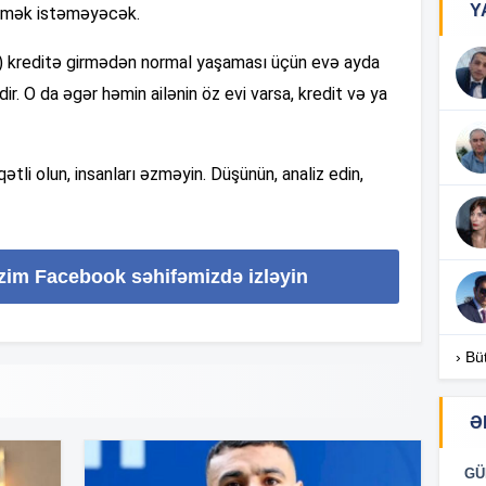
Y
irmək istəməyəcək.
11
şaq) kreditə girmədən normal yaşaması üçün evə ayda
. O da əgər həmin ailənin öz evi varsa, kredit və ya
11
ətli olun, insanları əzməyin. Düşünün, analiz edin,
11
11
izim Facebook səhifəmizdə izləyin
11
› Bü
11
Ə
10
GÜ