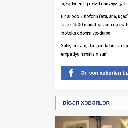
uşaqdan artıq övlad dünyaya gət
Bir ailədə 3 nəfərin (ata, ana, u
ən az 1500 manat qazanc gəlməlidir
ipoteka ödənişi yoxdursa.
Xahiş edirəm, danışanda bir az diqq
empatiya hissiniz olsun”.
Ən son xəbərləri b
DIGƏR XƏBƏRLƏR