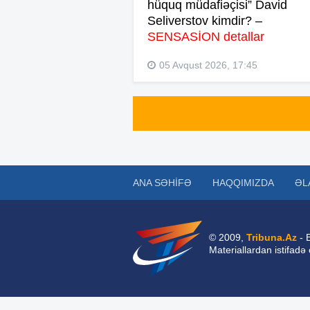
hüquq müdafiəçisi” David
Seliverstov kimdir? –
SENSASİON detallar
05 Avqust 2026, 17:45
ANA SƏHIFƏ
HAQQIMIZDA
ƏL
© 2009,
Tribuna.Az
- 
Materiallardan istifadə