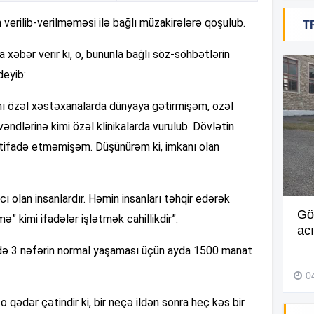
verilib-verilməməsi ilə bağlı müzakirələrə qoşulub.
T
12
a xəbər verir ki, o, bununla bağlı söz-söhbətlərin
deyib:
12
rımı özəl xəstəxanalarda dünyaya gətirmişəm, özəl
lərinə kimi özəl klinikalarda vurulub. Dövlətin
12
stifadə etməmişəm. Düşünürəm ki, imkanı olan
12
ı olan insanlardır. Həmin insanları təhqir edərək
Müdir maaşa görə etiraz edən
Gö
” kimi ifadələr işlətmək cahillikdir”.
işçini döyüb? –
Video
ac
11
ailədə 3 nəfərin normal yaşaması üçün ayda 1500 manat
27 İyul 2026, 11:18
0
11
ədər çətindir ki, bir neçə ildən sonra heç kəs bir