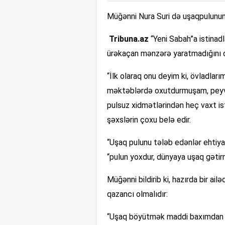
Müğənni Nura Suri də uşaqpulunun 
Tribuna.az
“Yeni Sabah”a istinadl
ürəkaçan mənzərə yaratmadığını 
“İlk olaraq onu deyim ki, övladla
məktəblərdə oxutdurmuşam, peyvənd
pulsuz xidmətlərindən heç vaxt i
şəxslərin çoxu belə edir.
“Uşaq pulunu tələb edənlər ehtiyac
“pulun yoxdur, dünyaya uşaq gətirmə
Müğənni bildirib ki, hazırda bir 
qazancı olmalıdır:
“Uşaq böyütmək maddi baxımdan o q