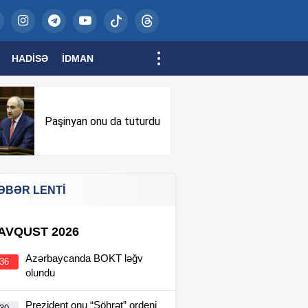
HADISƏ
İDMAN
Paşinyan onu da tuturdu
ƏBƏR LENTİ
 AVQUST 2026
Azərbaycanda BOKT ləğv
:36
olundu
Prezident onu “Şöhrət” ordeni