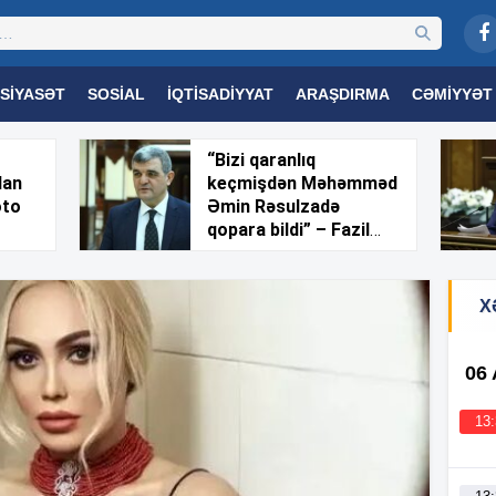
SIYASƏT
SOSIAL
İQTISADIYYAT
ARAŞDIRMA
CƏMIYYƏT
OGIYA
TƏHSIL
SAĞLAMLIQ
MARAQLI
TRIBUNA TV
“Bizi qaranlıq
dan
keçmişdən Məhəmməd
oto
Əmin Rəsulzadə
qopara bildi” – Fazil
Mustafa
X
06
13