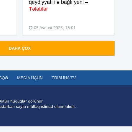
qeydiyyatı ilə bağlı yeni –
09
Tələblər
05 Avqust 2026, 15:01
05
DAHA ÇOX
20
20
AQƏ
MEDIA ÜÇÜN
TRIBUNA TV
20
Bütün hüquqlar qorunur.
 edərkən sayta mütləq istinad olunmalıdır.
20