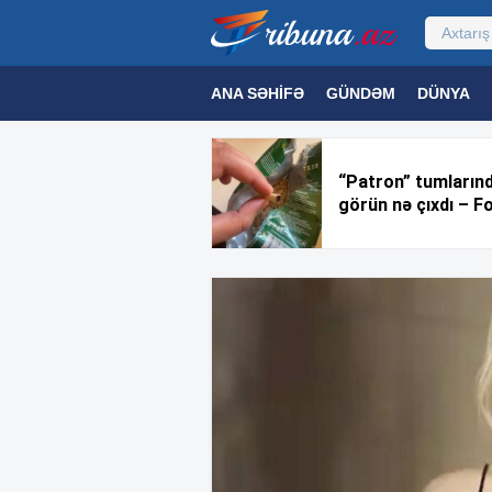
ANA SƏHIFƏ
GÜNDƏM
DÜNYA
MƏDƏNIYYƏT
MAQAZIN
TEXNOL
“Patron” tumların
görün nə çıxdı – F