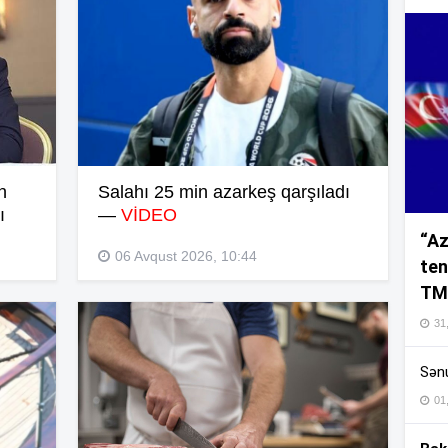
10
10
n
Salahı 25 min azarkeş qarşıladı
ı
—
VİDEO
10
“Az
06 Avqust 2026, 10:44
ten
10
TM
31,
10
Sənu
10
01