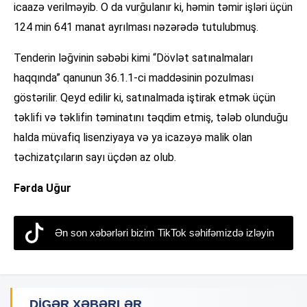
icaazə verilməyib. O da vurğulanır ki, həmin təmir işləri üçün
124 min 641 manat ayrılması nəzərədə tutulubmuş.
Tenderin ləğvinin səbəbi kimi “Dövlət satınalmaları
haqqında” qanunun 36.1.1-ci maddəsinin pozulması
göstərilir. Qeyd edilir ki, satınalmada iştirak etmək üçün
təklifi və təklifin təminatını təqdim etmiş, tələb olunduğu
halda müvafiq lisenziyaya və ya icazəyə malik olan
təchizatçıların sayı üçdən az olub.
Fərda Uğur
Ən son xəbərləri bizim TikTok səhifəmizdə izləyin
DIGƏR XƏBƏRLƏR