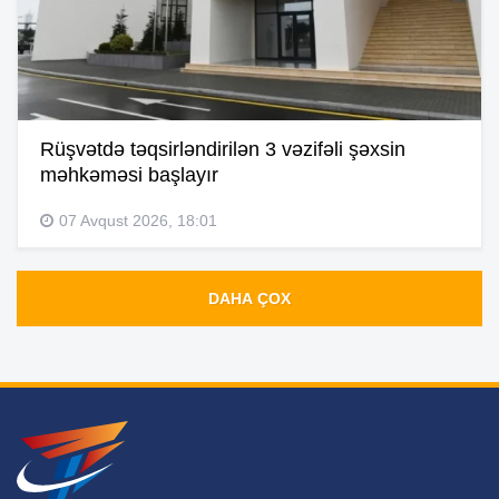
Rüşvətdə təqsirləndirilən 3 vəzifəli şəxsin
məhkəməsi başlayır
07 Avqust 2026, 18:01
DAHA ÇOX