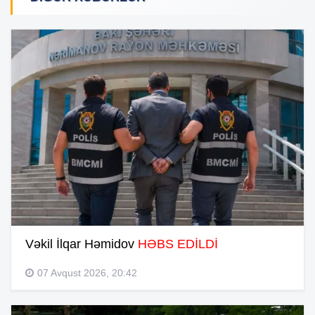
Vəkil İlqar Həmidov
HƏBS EDİLDİ
07 Avqust 2026, 20:42