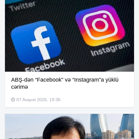
ABŞ-dən “Facebook” və “Instagram”a yüklü
cərimə
07 Avqust 2026, 19:36