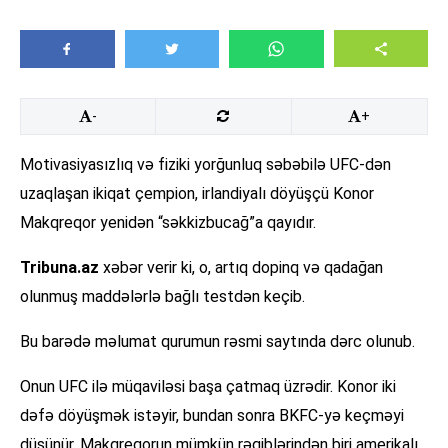
-
+
Motivasiyasızlıq və fiziki yorğunluq səbəbilə UFC-dən
uzaqlaşan ikiqat çempion, irlandiyalı döyüşçü Konor
Makqreqor yenidən “səkkizbucağ”a qayıdır.
Tribuna.az
xəbər verir ki, o, artıq dopinq və qadağan
olunmuş maddələrlə bağlı testdən keçib.
Bu barədə məlumat qurumun rəsmi saytında dərc olunub.
Onun UFC ilə müqaviləsi başa çatmaq üzrədir. Konor iki
dəfə döyüşmək istəyir, bundan sonra BKFC-yə keçməyi
düşünür. Makqreqorun mümkün rəqiblərindən biri amerikalı