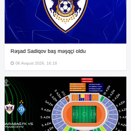
Rəşad Sadiqov baş məşqçi oldu
06 Avqust 2026, 16:18