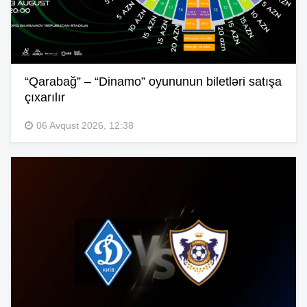
“Qarabağ” – “Dinamo” oyununun biletləri satışa
çıxarılır
06 Avqust 2026, 12:38