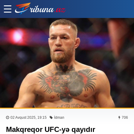
02 Avqust 2025, 19:15
İdman
706
Makqreqor UFC-yə qayıdır