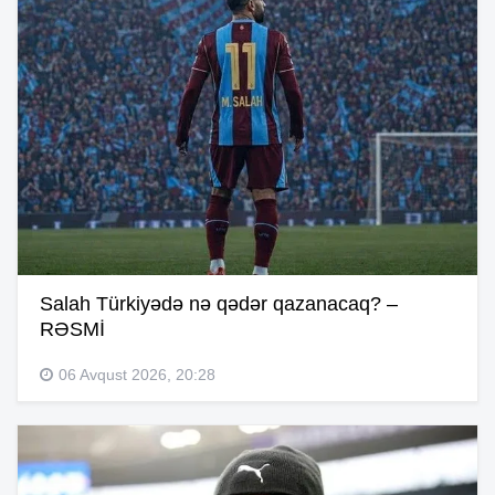
Salah Türkiyədə nə qədər qazanacaq? –
RƏSMİ
06 Avqust 2026, 20:28