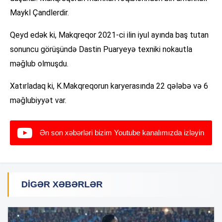
Maykl Çandlerdir.
Qeyd edək ki, Makqreqor 2021-ci ilin iyul ayında baş tutan
sonuncu görüşündə Dastin Puaryeyə texniki nokautla
məğlub olmuşdu.
Xatırladaq ki, K.Makqreqorun karyerasında 22 qələbə və 6
məğlubiyyət var.
Ən son xəbərləri bizim Youtube kanalımızda izləyin
DIGƏR XƏBƏRLƏR