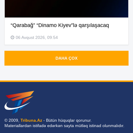
“Qarabağ” “Dinamo Kiyev”lə qarşılaşacaq
06 Avqust 2026, 09:54
DAHA ÇOX
© 2009,
Tribuna.Az
- Bütün hüquqlar qorunur.
Materiallardan istifadə edərkən sayta mütləq istinad olunmalıdır.