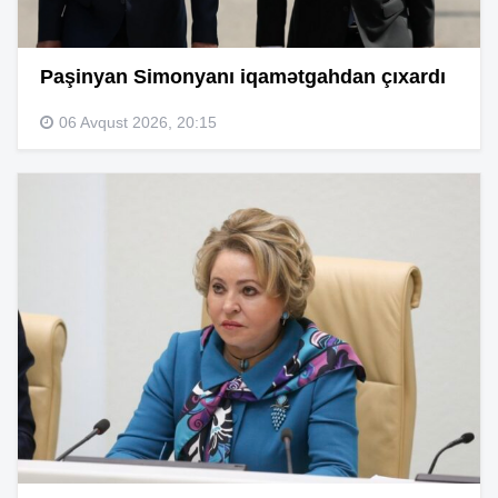
Paşinyan Simonyanı iqamətgahdan çıxardı
06 Avqust 2026, 20:15