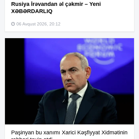
Rusiya İrəvandan əl çəkmir – Yeni
XƏBƏRDARLIQ
06 Avqust 2026, 20:12
Paşinyan bu xanımı Xarici Kəşfiyyat Xidmətinin