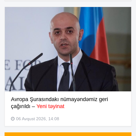
Avropa Şurasındakı nümayəndəmiz geri
çağırıldı –
Yeni təyinat
06 Avqust 2026, 14:08