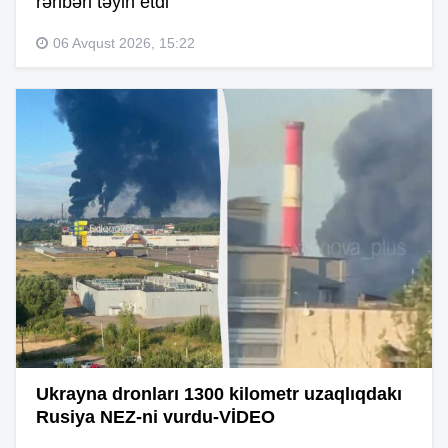
rəhbəri təyin etdi
06 Avqust 2026, 15:22
Ukrayna dronları 1300 kilometr uzaqlıqdakı
Rusiya NEZ-ni vurdu-VİDEO