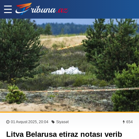
01 Avqust 2025, 20:04
Siyasət
654
Litva Belarusa etiraz notası verib