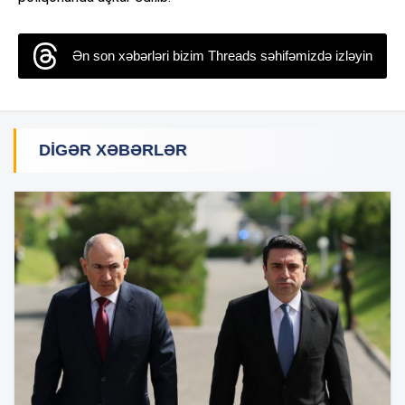
Ən son xəbərləri bizim Threads səhifəmizdə izləyin
DIGƏR XƏBƏRLƏR