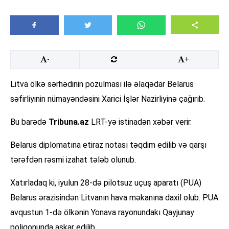
-
+
Litva ölkə sərhədinin pozulması ilə əlaqədar Belarus
səfirliyinin nümayəndəsini Xarici İşlər Nazirliyinə çağırıb.
Bu barədə
Tribuna.az
LRT-yə istinadən xəbər verir.
Belarus diplomatına etiraz notası təqdim edilib və qarşı
tərəfdən rəsmi izahat tələb olunub.
Xatırladaq ki, iyulun 28-də pilotsuz uçuş aparatı (PUA)
Belarus ərazisindən Litvanın hava məkanına daxil olub. PUA
avqustun 1-də ölkənin Yonava rayonundakı Qayjunay
poliqonunda aşkar edilib.