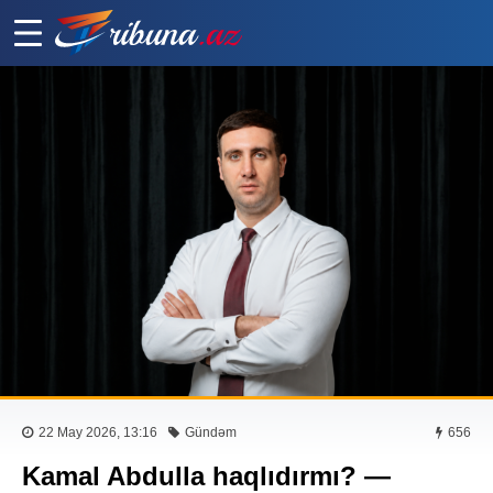
22 May 2026, 13:16
Gündəm
656
Kamal Abdulla haqlıdırmı? —