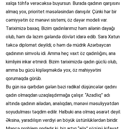
xalqa töhfə verəcəksə buyursun. Burada qadının qarşısını
almaq yox, prioritet məsələsindən danışılır. Çünki hər bir
cəmiyyətin öz mənəvi sistemi, öz dəyər modeli var.
Tariximizə baxaq. Bizim qadınlarımız həm ailənin dayağı
olub, həm də lazım gələndə dövlət idarə edib. Sara Xatun
təkcə diplomat deyildi; o həm də müdrik Azərbaycan
qadınının simvolu idi. Amma heç vaxt öz qadınlığını, ana
kimliyini inkar etmirdi. Bizim tariximizdə qadın güclü olub,
amma bu gücü kişiləşməkdə yox, öz mahiyyətini
qorumaqda görüb.
Bu gün isə qərbdən gələn bəzi radikal düşüncələr qadını
qadın olmaqdan uzaqlaşdırmağa çalışır. “Azadlıq” adı
altında qadının ailədən, analıqdan, mənəvi məsuliyyətdən
soyudulması təqdim edilir. Halbuki ana olmaq əsarət deyil.
Əksinə, yaradılışın verdiyi ən böyük üstünlüklərdən biridir.
Məncə problem ondadır ki, biz artıq “ailə” sözünü kifayət