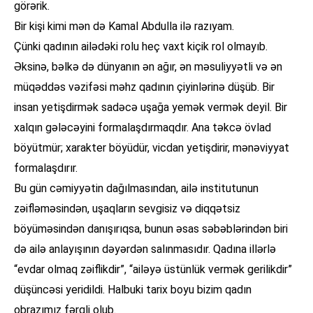
görərik.
Bir kişi kimi mən də Kamal Abdulla ilə razıyam.
Çünki qadının ailədəki rolu heç vaxt kiçik rol olmayıb.
Əksinə, bəlkə də dünyanın ən ağır, ən məsuliyyətli və ən
müqəddəs vəzifəsi məhz qadının çiyinlərinə düşüb. Bir
insan yetişdirmək sadəcə uşağa yemək vermək deyil. Bir
xalqın gələcəyini formalaşdırmaqdır. Ana təkcə övlad
böyütmür; xarakter böyüdür, vicdan yetişdirir, mənəviyyat
formalaşdırır.
Bu gün cəmiyyətin dağılmasından, ailə institutunun
zəifləməsindən, uşaqların sevgisiz və diqqətsiz
böyüməsindən danışırıqsa, bunun əsas səbəblərindən biri
də ailə anlayışının dəyərdən salınmasıdır. Qadına illərlə
“evdar olmaq zəiflikdir”, “ailəyə üstünlük vermək gerilikdir”
düşüncəsi yeridildi. Halbuki tarix boyu bizim qadın
obrazımız fərqli olub.