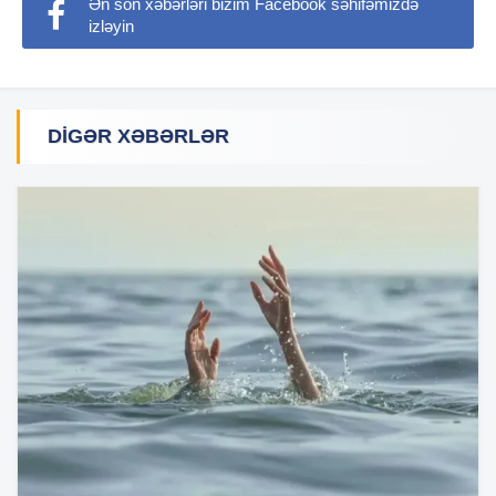
Ən son xəbərləri bizim Facebook səhifəmizdə
izləyin
DIGƏR XƏBƏRLƏR