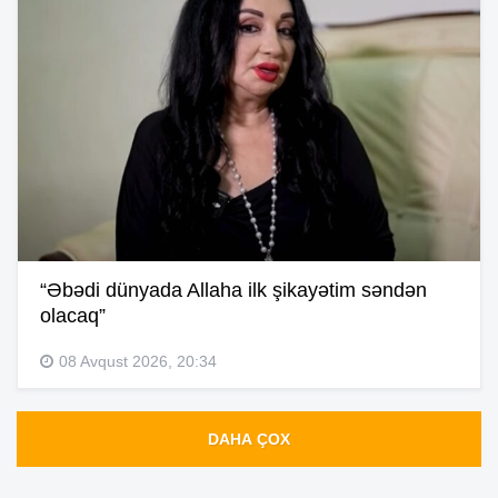
“Əbədi dünyada Allaha ilk şikayətim səndən
olacaq”
08 Avqust 2026, 20:34
DAHA ÇOX