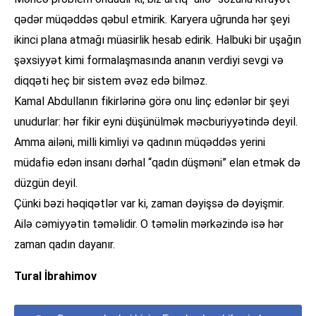
qədər müqəddəs qəbul etmirik. Karyera uğrunda hər şeyi
ikinci plana atmağı müasirlik hesab edirik. Halbuki bir uşağın
şəxsiyyət kimi formalaşmasında ananın verdiyi sevgi və
diqqəti heç bir sistem əvəz edə bilməz.
Kamal Abdullanın fikirlərinə görə onu linç edənlər bir şeyi
unudurlar: hər fikir eyni düşünülmək məcburiyyətində deyil.
Amma ailəni, milli kimliyi və qadının müqəddəs yerini
müdafiə edən insanı dərhal “qadın düşməni” elan etmək də
düzgün deyil.
Çünki bəzi həqiqətlər var ki, zaman dəyişsə də dəyişmir.
Ailə cəmiyyətin təməlidir. O təməlin mərkəzində isə hər
zaman qadın dayanır.
Tural İbrahimov