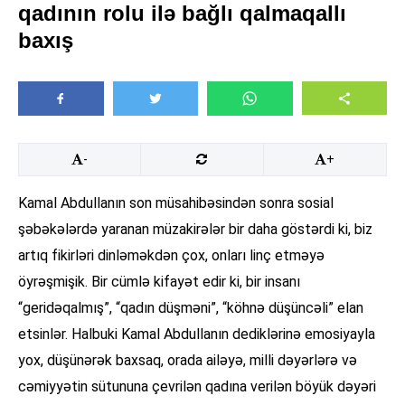
qadının rolu ilə bağlı qalmaqallı
baxış
-
+
Kamal Abdullanın son müsahibəsindən sonra sosial
şəbəkələrdə yaranan müzakirələr bir daha göstərdi ki, biz
artıq fikirləri dinləməkdən çox, onları linç etməyə
öyrəşmişik. Bir cümlə kifayət edir ki, bir insanı
“geridəqalmış”, “qadın düşməni”, “köhnə düşüncəli” elan
etsinlər. Halbuki Kamal Abdullanın dediklərinə emosiyayla
yox, düşünərək baxsaq, orada ailəyə, milli dəyərlərə və
cəmiyyətin sütununa çevrilən qadına verilən böyük dəyəri