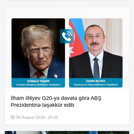
İlham Əliyev G20-yə dəvətə görə ABŞ
Prezidentinə təşəkkür edib
08 Avqust 2026, 20:45