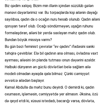
Biz qədim xalqıq. Bizim min illərin içindən süzülüb gələn
mənəvi dəyərlərimiz var. Bu torpaqlarda kişi ailənin dayağı
sayılıbsa, qadın da o ocağın nuru hesab olunub. Qadın ailəni
qoruyan tərəf olub. Ocağı söndürməyən, uşağın ruhunu
formalaşdıran, ailəni bir yerdə saxlayan məhz qadın olub.
Bundan böyük missiya varmı?
Bu gün bəzi feminist çevrələr “ev qadını” ifadəsini sanki
təhqirə çeviriblər. Elə bil qadının ana olması, övladına vaxt
ayırması, ailəsini ön planda tutması onun dəyərini azaldır.
Halbuki dünyanın ən güclü dövlətləri belə sağlam ailə
modeli olmadan ayaqda qala bilməz. Çünki cəmiyyət
əvvəlcə ailədən başlayır.
Kamal Abdulla da məhz bunu deyirdi. O demirdi ki, qadın
oxumasın, işləməsin, cəmiyyətdə yer almasın. Əksinə, özü
də qeyd etdi ki, xüsusi istedadı, bacarığı varsa, dövlətə,