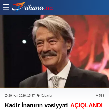
29 İyun 2026, 15:47
Xəbərlər
538
Kadir İnanırın vəsiyyəti
AÇIQLANDI