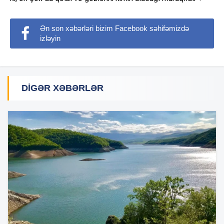
Ən son xəbərləri bizim Facebook səhifəmizdə
izləyin
DIGƏR XƏBƏRLƏR