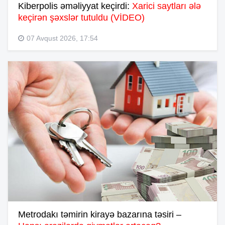
Kiberpolis əməliyyat keçirdi:
Xarici saytları ələ
keçirən şəxslər tutuldu (VİDEO)
07 Avqust 2026, 17:54
Metrodakı təmirin kirayə bazarına təsiri –