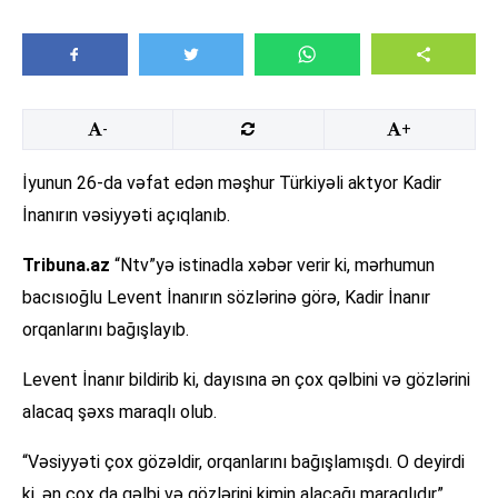
-
+
İyunun 26-da vəfat edən məşhur Türkiyəli aktyor Kadir
İnanırın vəsiyyəti açıqlanıb.
Tribuna.az
“Ntv”yə istinadla xəbər verir ki, mərhumun
bacısıoğlu Levent İnanırın sözlərinə görə, Kadir İnanır
orqanlarını bağışlayıb.
Levent İnanır bildirib ki, dayısına ən çox qəlbini və gözlərini
alacaq şəxs maraqlı olub.
“Vəsiyyəti çox gözəldir, orqanlarını bağışlamışdı. O deyirdi
ki, ən çox da qəlbi və gözlərini kimin alacağı maraqlıdır”.