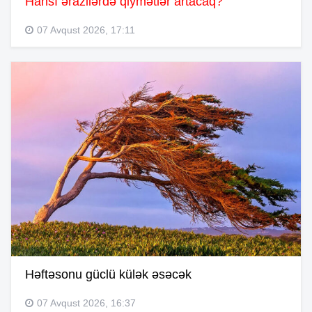
Hansı ərazilərdə qiymətlər artacaq?
07 Avqust 2026, 17:11
Həftəsonu güclü külək əsəcək
07 Avqust 2026, 16:37