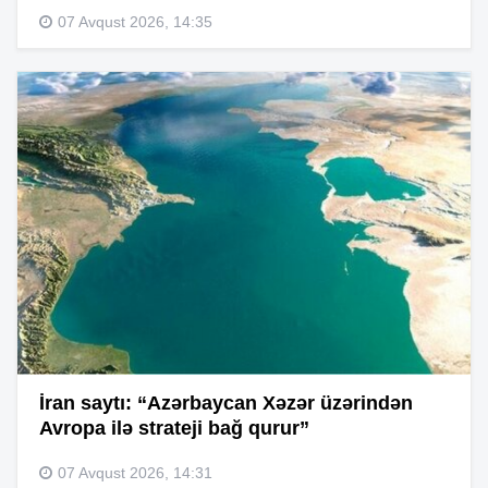
07 Avqust 2026, 14:35
İran saytı: “Azərbaycan Xəzər üzərindən
Avropa ilə strateji bağ qurur”
07 Avqust 2026, 14:31