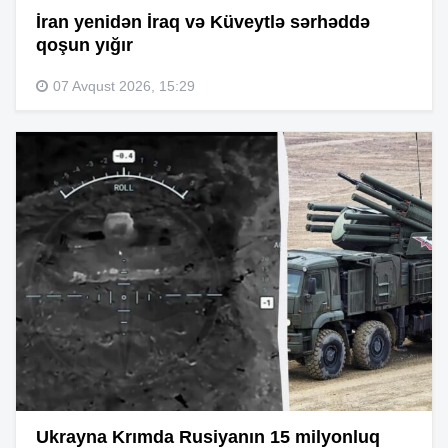
İran yenidən İraq və Küveytlə sərhəddə
qoşun yığır
07 Avqust 2026, 15:29
Ukrayna Krımda Rusiyanın 15 milyonluq