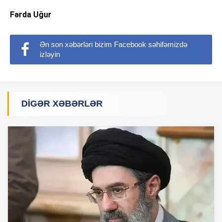
Fərda Uğur
Ən son xəbərləri bizim Facebook səhifəmizdə
izləyin
DIGƏR XƏBƏRLƏR