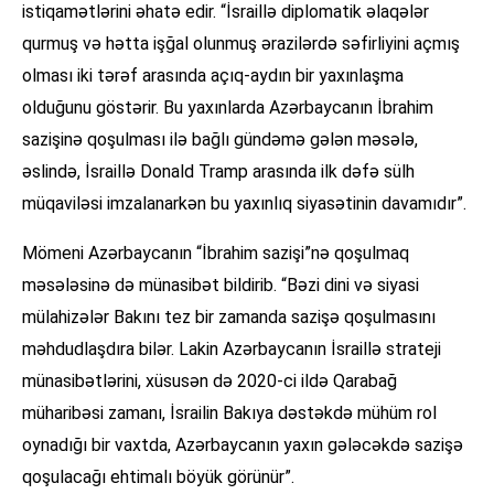
istiqamətlərini əhatə edir. “İsraillə diplomatik əlaqələr
qurmuş və hətta işğal olunmuş ərazilərdə səfirliyini açmış
olması iki tərəf arasında açıq-aydın bir yaxınlaşma
olduğunu göstərir. Bu yaxınlarda Azərbaycanın İbrahim
sazişinə qoşulması ilə bağlı gündəmə gələn məsələ,
əslində, İsraillə Donald Tramp arasında ilk dəfə sülh
müqaviləsi imzalanarkən bu yaxınlıq siyasətinin davamıdır”.
Mömeni Azərbaycanın “İbrahim sazişi”nə qoşulmaq
məsələsinə də münasibət bildirib. “Bəzi dini və siyasi
mülahizələr Bakını tez bir zamanda sazişə qoşulmasını
məhdudlaşdıra bilər. Lakin Azərbaycanın İsraillə strateji
münasibətlərini, xüsusən də 2020-ci ildə Qarabağ
müharibəsi zamanı, İsrailin Bakıya dəstəkdə mühüm rol
oynadığı bir vaxtda, Azərbaycanın yaxın gələcəkdə sazişə
qoşulacağı ehtimalı böyük görünür”.