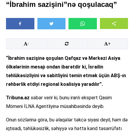
“İbrahim sazişini”nə qoşulacaq”
-
+
“İbrahim sazişinə qoşulan Qafqaz və Mərkəzi Asiya
ölkələrinin mesajı ondan ibarətdir ki, İsrailin
təhlükəsizliyini və sabitliyini təmin etmək üçün ABŞ-ın
rəhbərlik etdiyi regional koalisiya yaradılır”.
Tribuna.az
xəbər verir ki, bunu iranlı ekspert Qasim
Mömeni İLNA Agentliyinə müsahibəsində deyib.
Onun sözlərinə görə, bu əlaqələr təkcə siyasi deyil, həm də
iqtisadi, təhlükəsizlik, səhiyyə və hətta kənd təsərrüfatı