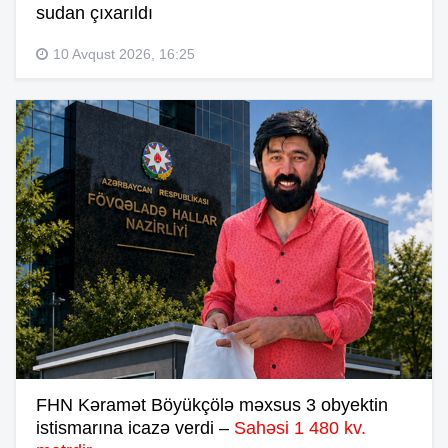
sudan çıxarıldı
10 Avqust 2026, 16:25
FHN Kəramət Böyükçölə məxsus 3 obyektin
istismarına icazə verdi –
Sahəsi 1 480 kv.