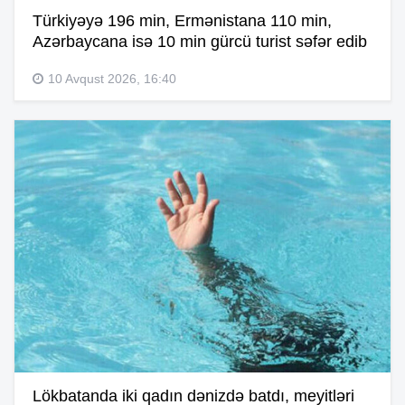
Türkiyəyə 196 min, Ermənistana 110 min,
Azərbaycana isə 10 min gürcü turist səfər edib
10 Avqust 2026, 16:40
Lökbatanda iki qadın dənizdə batdı, meyitləri