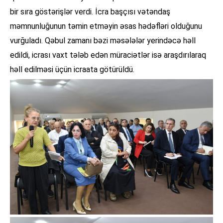
bir sıra göstərişlər verdi. İcra başçısı vətəndaş
məmnunluğunun təmin etməyin əsas hədəfləri olduğunu
vurğuladı. Qəbul zamanı bəzi məsələlər yerindəcə həll
edildi, icrası vaxt tələb edən müraciətlər isə araşdırılaraq
həll edilməsi üçün icraata götürüldü.