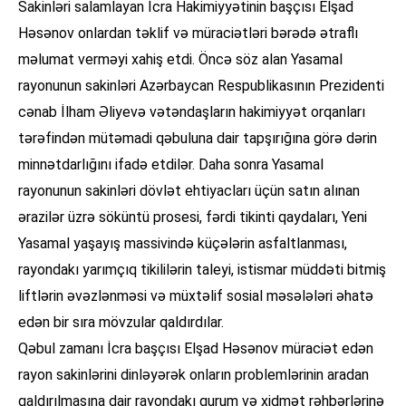
Sakinləri salamlayan İcra Hakimiyyətinin başçısı Elşad
Həsənov onlardan təklif və müraciətləri bərədə ətraflı
məlumat verməyi xahiş etdi. Öncə söz alan Yasamal
rayonunun sakinləri Azərbaycan Respublikasının Prezidenti
cənab İlham Əliyevə vətəndaşların hakimiyyət orqanları
tərəfindən mütəmadi qəbuluna dair tapşırığına görə dərin
minnətdarlığını ifadə etdilər. Daha sonra Yasamal
rayonunun sakinləri dövlət ehtiyacları üçün satın alınan
ərazilər üzrə söküntü prosesi, fərdi tikinti qaydaları, Yeni
Yasamal yaşayış massivində küçələrin asfaltlanması,
rayondakı yarımçıq tikililərin taleyi, istismar müddəti bitmiş
liftlərin əvəzlənməsi və müxtəlif sosial məsələləri əhatə
edən bir sıra mövzular qaldırdılar.
Qəbul zamanı İcra başçısı Elşad Həsənov müraciət edən
rayon sakinlərini dinləyərək onların problemlərinin aradan
qaldırılmasına dair rayondakı qurum və xidmət rəhbərlərinə