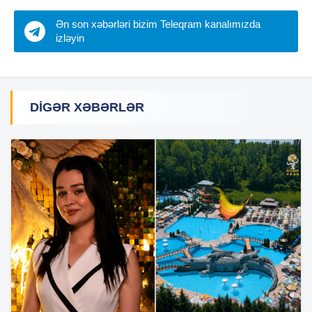
Ən son xəbərləri bizim Teleqram kanalımızda
izləyin
DIGƏR XƏBƏRLƏR