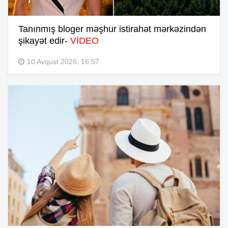
Tanınmış bloger məşhur istirahət mərkəzindən
şikayət edir-
VİDEO
10 Avqust 2026, 16:57