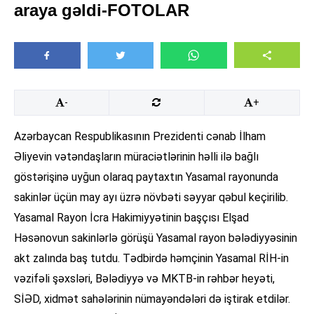
araya gəldi-FOTOLAR
-
+
Azərbaycan Respublikasının Prezidenti cənab İlham
Əliyevin vətəndaşların müraciətlərinin həlli ilə bağlı
göstərişinə uyğun olaraq paytaxtın Yasamal rayonunda
sakinlər üçün may ayı üzrə növbəti səyyar qəbul keçirilib.
Yasamal Rayon İcra Hakimiyyətinin başçısı Elşad
Həsənovun sakinlərlə görüşü Yasamal rayon bələdiyyəsinin
akt zalında baş tutdu. Tədbirdə həmçinin Yasamal RİH-in
vəzifəli şəxsləri, Bələdiyyə və MKTB-in rəhbər heyəti,
SİƏD, xidmət sahələrinin nümayəndələri də iştirak etdilər.