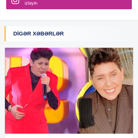
izləyin
DIGƏR XƏBƏRLƏR