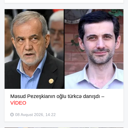
Məsud Pezeşkianın oğlu türkcə danışdı –
VİDEO
08 Avqust 2026, 14:22