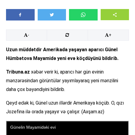
-
+
Uzun müddətdir Amerikada yaşayan aparıcı Günel
Hümbətova Mayamidə yeni evə köçdüyünü bildirib.
Tribuna.az
xəbər verir ki, aparıcı hər gün evinin
mənzərəsindən görüntülər yayımlayaraq yeni mənzilini
daha çox bəyəndiyini bildirib.
Qeyd edək ki, Günel uzun illərdir Amerikaya köçüb. O, qızı
Jozefina ilə orada yaşayır və çalışır. (Axşam.az)