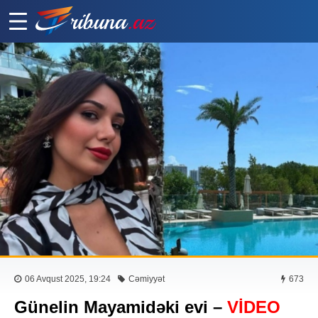
06 Avqust 2025, 19:24
Cəmiyyət
673
Günelin Mayamidəki evi –
VİDEO