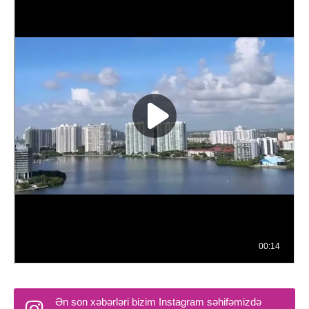
Ən son xəbərləri bizim Instagram səhifəmizdə