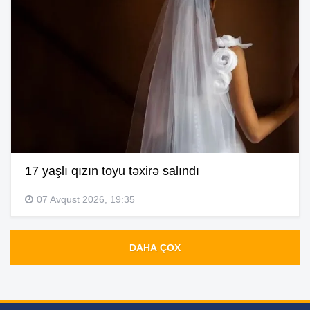
17 yaşlı qızın toyu təxirə salındı
07 Avqust 2026, 19:35
DAHA ÇOX