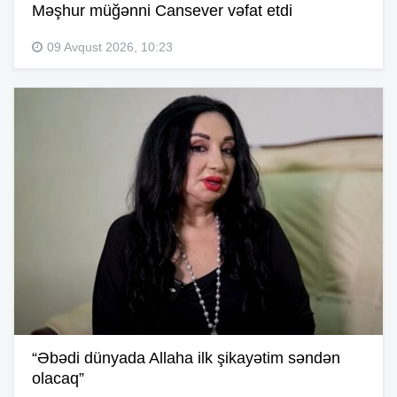
Məşhur müğənni Cansever vəfat etdi
09 Avqust 2026, 10:23
“Əbədi dünyada Allaha ilk şikayətim səndən
olacaq”