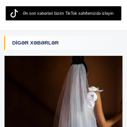
Ən son xəbərləri bizim TikTok səhifəmizdə izləyin
DIGƏR XƏBƏRLƏR