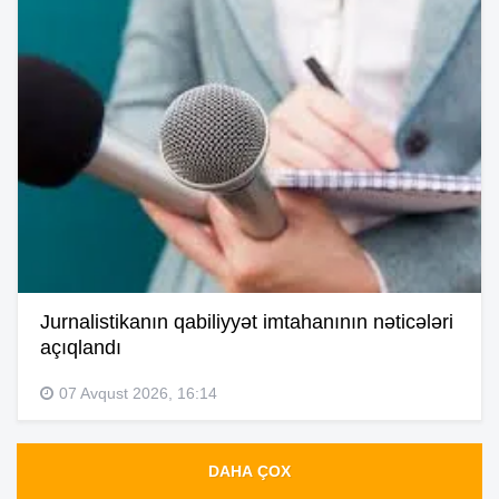
Jurnalistikanın qabiliyyət imtahanının nəticələri
açıqlandı
07 Avqust 2026, 16:14
DAHA ÇOX