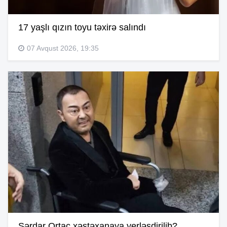
17 yaşlı qızın toyu təxirə salındı
07 Avqust 2026, 19:35
Sərdar Ortaç xəstəxanaya yerləşdirilib?