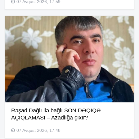
07 Avqust 2026, 17:59
Rəşad Dağlı ilə bağlı SON DƏQİQƏ
AÇIQLAMASI – Azadlığa çıxır?
07 Avqust 2026, 17:48