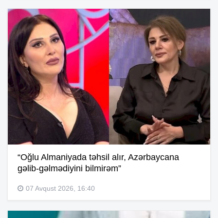
“Oğlu Almaniyada təhsil alır, Azərbaycana
gəlib-gəlmədiyini bilmirəm”
07 Avqust 2026, 16:40