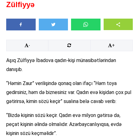
Zülfiyyə
-
+
Aşıq Zülfiyyə İbadova qadın-kişi münasibətlərindən
danışıb.
“Həmin Zaur” verilişində qonaq olan ifaçı “Həm toya
gedirsiniz, həm də biznesiniz var. Qadın evə kişidən çox pul
gətirirsə, kimin sözü keçir” sualına belə cavab verib:
“Bizdə kişinin sözü keçir. Qadın evə milyon gətirsə də,
peçat kişinin əlində olmalıdır. Azərbaycanlıyıqsa, evdə
kişinin sözü keçməlidir”.