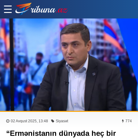
02 Avqust 2025, 13:48
Siyasət
774
“Ermənistanın dünyada heç bir