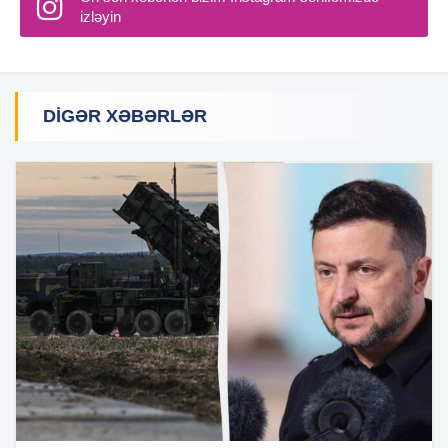
izləyin
DIGƏR XƏBƏRLƏR