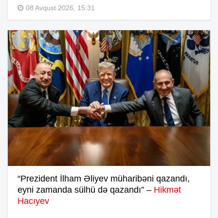
08 Avqust 2026, 15:31
“Prezident İlham Əliyev müharibəni qazandı,
eyni zamanda sülhü də qazandı” –
Hikmət
Hacıyev