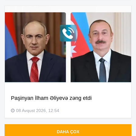
Paşinyan İlham Əliyevə zəng etdi
08 Avqust 2026, 12:54
DAHA ÇOX