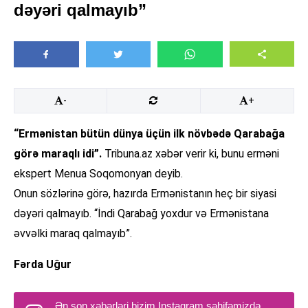
dəyəri qalmayıb”
-
+
“Ermənistan bütün dünya üçün ilk növbədə Qarabağa
görə maraqlı idi”.
Tribuna.az xəbər verir ki, bunu erməni
ekspert Menua Soqomonyan deyib.
Onun sözlərinə görə, hazırda Ermənistanın heç bir siyasi
dəyəri qalmayıb. “İndi Qarabağ yoxdur və Ermənistana
əvvəlki maraq qalmayıb”.
Fərda Uğur
Ən son xəbərləri bizim Instagram səhifəmizdə