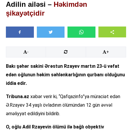
Adilin ailəsi –
Həkimdən
şikayətçidir
-
+
Bakı şəhər sakini Ərəstun Rzayev martın 23-ü vəfat
edən oğlunun həkim səhlənkarlığının qurbanı olduğunu
iddia edir.
Tribuna.az
xəbər verir ki, “Qafqazinfo”ya müraciət edən
Ə.Rzayev 34 yaşlı övladının ölümündən 12 gün əvvəl
əməliyyat edildiyini bildirib.
O, oğlu Adil Rzayevin ölümü ilə bağlı obyektiv