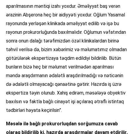
aparılmasının məntiqi izahı yoxdur. Əməliyyat baş verən
ərazinin Abşerona heç bir aidiyyəti yoxdur. Oğlum Yasamal
rayonunda yerləşən klinikada əməliyyat edilib və işə bu
rayonun prokurorluğunda baxılmalıdır. Oğlumun vəfatından
sonra onun dalağı tərəfimizdən özəl klinikalardan birinə
təhvil verilsə də, bizim xəbərimiz və məlumatımız olmadan
götürülərək ekspertizaya təqdim edildiyi bildirilib. Bütün
bunların bizə heç bir məlumat verilmədən aparılması
məndə araşdırmanın ədalətli araşdırılmadığı və nəticənin
də ədalətli olmayacağı qənaətinə gətirir. Hazırda iş üzrə
ekspertiza təyin olunub. Xahiş edirəm, məsələyə obyektiv
baxılsın və faktla bağlı cinayət işi açılaraq ətraflı istintaq
tədbirləri həyata keçirilsin”.
Məsələ ilə bağlı prokurorluqdan sorğumuza cavab
olaraq bildirilib ki, hazırda araşdırmalar davam etdirilir.