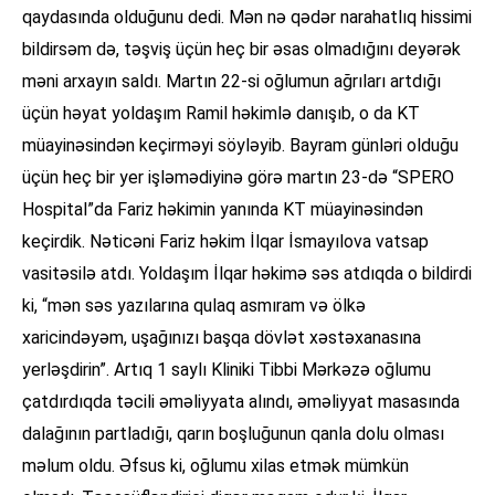
qaydasında olduğunu dedi. Mən nə qədər narahatlıq hissimi
bildirsəm də, təşviş üçün heç bir əsas olmadığını deyərək
məni arxayın saldı. Martın 22-si oğlumun ağrıları artdığı
üçün həyat yoldaşım Ramil həkimlə danışıb, o da KT
müayinəsindən keçirməyi söyləyib. Bayram günləri olduğu
üçün heç bir yer işləmədiyinə görə martın 23-də “SPERO
Hospital”da Fariz həkimin yanında KT müayinəsindən
keçirdik. Nəticəni Fariz həkim İlqar İsmayılova vatsap
vasitəsilə atdı. Yoldaşım İlqar həkimə səs atdıqda o bildirdi
ki, “mən səs yazılarına qulaq asmıram və ölkə
xaricindəyəm, uşağınızı başqa dövlət xəstəxanasına
yerləşdirin”. Artıq 1 saylı Kliniki Tibbi Mərkəzə oğlumu
çatdırdıqda təcili əməliyyata alındı, əməliyyat masasında
dalağının partladığı, qarın boşluğunun qanla dolu olması
məlum oldu. Əfsus ki, oğlumu xilas etmək mümkün