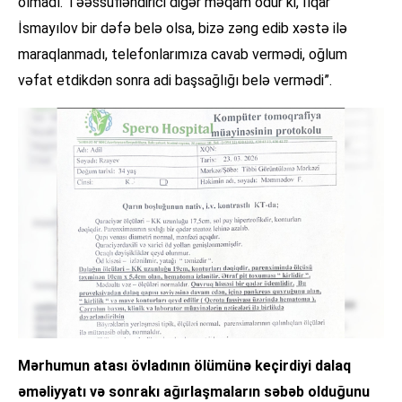
olmadı. Təəssüfləndirici digər məqam odur ki, İlqar
İsmayılov bir dəfə belə olsa, bizə zəng edib xəstə ilə
maraqlanmadı, telefonlarımıza cavab vermədi, oğlum
vəfat etdikdən sonra adi başsağlığı belə vermədi”.
Mərhumun atası övladının ölümünə keçirdiyi dalaq
əməliyyatı və sonrakı ağırlaşmaların səbəb olduğunu