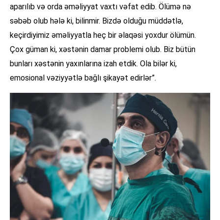
aparılıb və orda əməliyyat vaxtı vəfat edib. Ölümə nə
səbəb olub hələ ki, bilinmir. Bizdə olduğu müddətlə,
keçirdiyimiz əməliyyatla heç bir əlaqəsi yoxdur ölümün.
Çox güman ki, xəstənin damar problemi olub. Biz bütün
bunları xəstənin yaxınlarına izah etdik. Ola bilər ki,
emosional vəziyyətlə bağlı şikayət edirlər”.