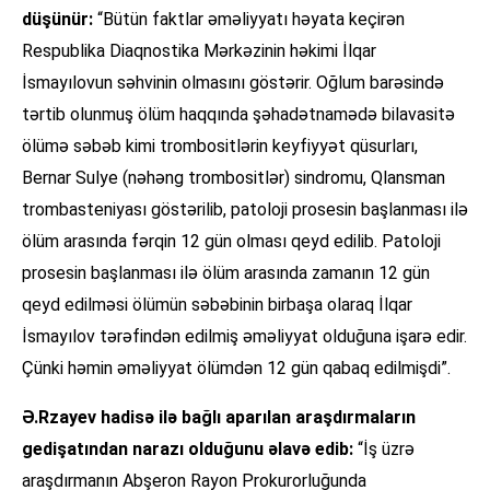
düşünür:
“Bütün faktlar əməliyyatı həyata keçirən
Respublika Diaqnostika Mərkəzinin həkimi İlqar
İsmayılovun səhvinin olmasını göstərir. Oğlum barəsində
tərtib olunmuş ölüm haqqında şəhadətnamədə bilavasitə
ölümə səbəb kimi trombositlərin keyfiyyət qüsurları,
Bernar Sulye (nəhəng trombositlər) sindromu, Qlansman
trombasteniyası göstərilib, patoloji prosesin başlanması ilə
ölüm arasında fərqin 12 gün olması qeyd edilib. Patoloji
prosesin başlanması ilə ölüm arasında zamanın 12 gün
qeyd edilməsi ölümün səbəbinin birbaşa olaraq İlqar
İsmayılov tərəfindən edilmiş əməliyyat olduğuna işarə edir.
Çünki həmin əməliyyat ölümdən 12 gün qabaq edilmişdi”.
Ə.Rzayev hadisə ilə bağlı aparılan araşdırmaların
gedişatından narazı olduğunu əlavə edib:
“İş üzrə
araşdırmanın Abşeron Rayon Prokurorluğunda