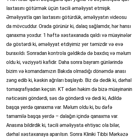
laxtasını götürmək üçün təcili əməliyyat etmişik.
Əməliyyatla qan laxtasını götürdük, əməliyyatın videosu
da mövcuddur. Orada görünür ki, dalaq sağlamdır, hər hansı
qanaxma yoxdur. 1 həftə xəstəxanada qaldı və müayinələr
də göstərdi ki, əməliyyat etdiyimiz yer təmizdir və evə
buraxıldı. Sonradan kontrola gəldikdə də baxdıq və məlum
oldu ki, vəziyyəti kafidir. Daha sonra bayram günlərində
bizim və komandamızın Bakıda olmadığı dönəmdə anası
zəng edib ki, kəskin ağrıları başlayıb. Biz də dedik ki, dərhal
tomaqrafiyadan keçsin. KT edən həkim də bizə müayinənin
nəticəsini göndərdi, səs də göndərdi və dedi ki, Adildə
başqa yerdə qanaxma var. Məlum oldu ki, bu dəfə
tamamilə başqa yerdə – dalağın içində qanaxma var.
Anasına bildirdik ki, təcili əməliyyata ehtiyac ola bilər,
dərhal xəstəxanaya aparılsın. Sonra Kliniki Tibbi Mərkəzə