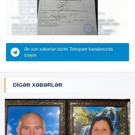
Ən son xəbərləri bizim Teleqram kanalımızda
izləyin
DIGƏR XƏBƏRLƏR