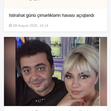
İstirahət günü çimərliklərin havası açıqlandı
08 Avqust 2026, 14:14