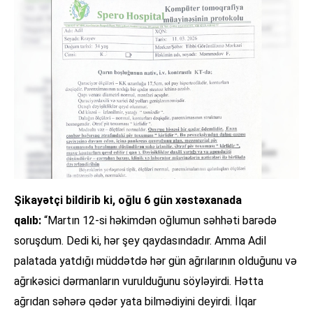
Şikayətçi bildirib ki, oğlu 6 gün xəstəxanada
qalıb:
“Martın 12-si həkimdən oğlumun səhhəti barədə
soruşdum. Dedi ki, hər şey qaydasındadır. Amma Adil
palatada yatdığı müddətdə hər gün ağrılarının olduğunu və
ağrıkəsici dərmanların vurulduğunu söyləyirdi. Hətta
ağrıdan səhərə qədər yata bilmədiyini deyirdi. İlqar