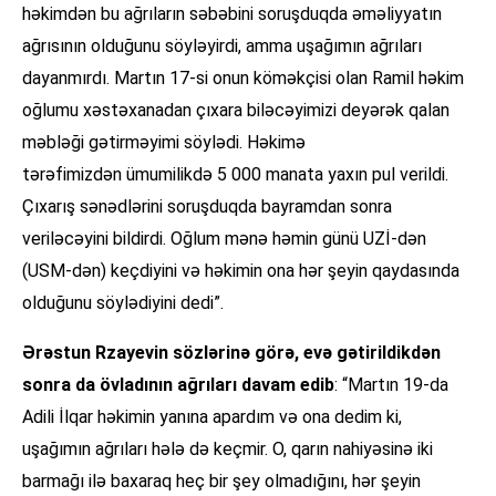
həkimdən bu ağrıların səbəbini soruşduqda əməliyyatın
ağrısının olduğunu söyləyirdi, amma uşağımın ağrıları
dayanmırdı. Martın 17-si onun köməkçisi olan Ramil həkim
oğlumu xəstəxanadan çıxara biləcəyimizi deyərək qalan
məbləği gətirməyimi söylədi. Həkimə
tərəfimizdən ümumilikdə 5 000 manata yaxın pul verildi.
Çıxarış sənədlərini soruşduqda bayramdan sonra
veriləcəyini bildirdi. Oğlum mənə həmin günü UZİ-dən
(USM-dən) keçdiyini və həkimin ona hər şeyin qaydasında
olduğunu söylədiyini dedi”.
Ərəstun Rzayevin sözlərinə görə, evə gətirildikdən
sonra da övladının ağrıları davam edib
: “Martın 19-da
Adili İlqar həkimin yanına apardım və ona dedim ki,
uşağımın ağrıları hələ də keçmir. O, qarın nahiyəsinə iki
barmağı ilə baxaraq heç bir şey olmadığını, hər şeyin