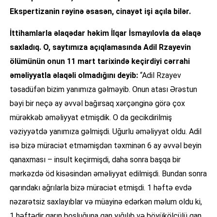
Ekspertizanin rəyinə əsasən, cinayət işi açıla bilər.
İttihamlarla əlaqədar həkim İlqar İsmayılovla da əlaqə
saxladıq. O, saytımıza açıqlamasında Adil Rzayevin
ölümünün onun 11 mart tarixində keçirdiyi cərrahi
əməliyyatla əlaqəli olmadığını deyib:
“Adil Rzayev
təsadüfən bizim yanımıza gəlməyib. Onun atası Ərəstun
bəyi bir neçə ay əvvəl bağırsaq xərçənginə görə çox
mürəkkəb əməliyyat etmişdik. O da gecikdirilmiş
vəziyyətdə yanımıza gəlmişdi. Uğurlu əməliyyat oldu. Adil
isə bizə müraciət etməmişdən təxminən 6 ay əvvəl beyin
qanaxması – insult keçirmişdi, daha sonra başqa bir
mərkəzdə öd kisəsindən əməliyyat edilmişdi. Bundan sonra
qarındakı ağrılarla bizə müraciət etmişdi. 1 həftə evdə
nəzarətsiz saxlayıblar və müayinə edərkən məlum oldu ki,
1 həftədir qarın boşluğuna qan yığılıb və böyükölçülü qan