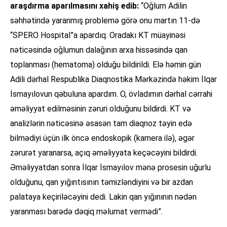
araşdırma aparılmasını xahiş edib:
“Oğlum Adilin
səhhətində yaranmış problemə görə onu martın 11-də
“SPERO Hospital”a apardıq. Oradakı KT müayinəsi
nəticəsində oğlumun dalağının arxa hissəsində qan
toplanması (hematoma) olduğu bildirildi. Elə həmin gün
Adili dərhal Respublika Diaqnostika Mərkəzində həkim İlqar
İsmayılovun qəbuluna apardım. O, övladımın dərhal cərrahi
əməliyyat edilməsinin zəruri olduğunu bildirdi. KT və
analizlərin nəticəsinə əsasən tam diaqnoz təyin edə
bilmədiyi üçün ilk öncə endoskopik (kamera ilə), əgər
zərurət yaranarsa, açıq əməliyyata keçəcəyini bildirdi.
Əməliyyatdan sonra İlqar İsmayılov mənə prosesin uğurlu
olduğunu, qan yığıntısının təmizləndiyini və bir azdan
palataya keçiriləcəyini dedi. Lakin qan yığınının nədən
yaranması barədə dəqiq məlumat vermədi”.