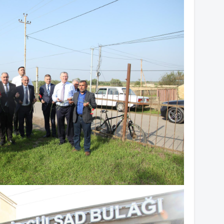
13
12
12
12
12
11