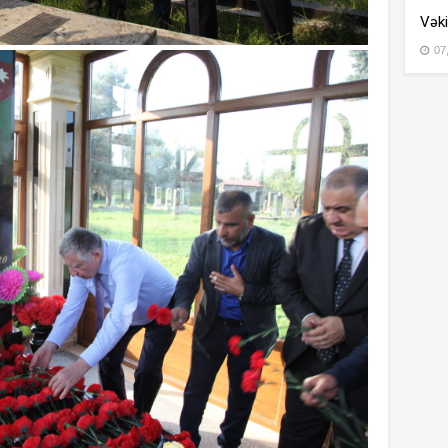
Vəki
07
15
15
14
14
14