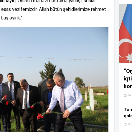
anındayıq. Onların mənəvi dəstəklə yanaşı, sosial
17
im əsas vəzifəmizdir. Allah bütün şəhidlərimizə rəhmət
baş əyirik.”
17
17
“Qi
16
iqt
kom
07
16
Tan
qal
03
16