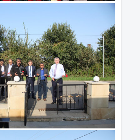
14
14
14
14
14
13
13