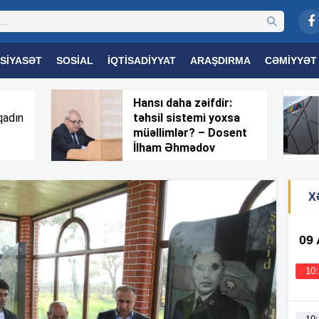
SIYASƏT
SOSIAL
İQTISADIYYAT
ARAŞDIRMA
CƏMIYYƏT
OGIYA
TƏHSIL
SAĞLAMLIQ
MARAQLI
TRIBUNA TV
Hansı daha zəifdir:
qadın
təhsil sistemi yoxsa
müəllimlər? – Dosent
İlham Əhmədov
X
09
10