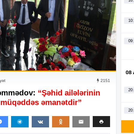
10
10
09
08
yət
2151
20
Məmmədov:
“Şəhid ailələrinin
n müqəddəs əmanətdir”
20