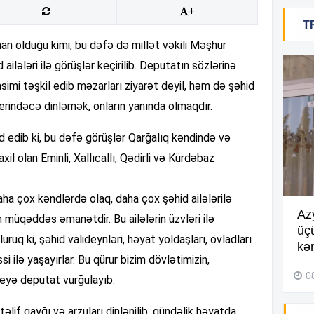
20
+
T
an olduğu kimi, bu dəfə də millət vəkili Məşhur
ələri ilə görüşlər keçirilib. Deputatın sözlərinə
20
imi təşkil edib məzarları ziyarət deyil, həm də şəhid
 yerindəcə dinləmək, onların yanında olmaqdır.
20
ib ki, bu dəfə görüşlər Qarğalıq kəndində və
xil olan Eminli, Xallıcallı, Qədirli və Kürdəbaz
20
daha çox kəndlərdə olaq, daha çox şəhid ailələrilə
Göyçayda məktəb binası
Az
n müqəddəs əmanətdir. Bu ailələrin üzvləri ilə
acınacaqlı durumda –
VİDEO
üç
ruq ki, şəhid valideynləri, həyat yoldaşları, övladları
20
kən
i ilə yaşayırlar. Bu qürur bizim dövlətimizin,
04 Avqust 2026, 20:48
0
deyə deputat vurğulayıb.
19
əlif qayğı və arzuları dinlənilib, gündəlik həyatda