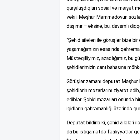
qarşılaşdıqları sosial və məişət mə
vəkili Məşhur Məmmədovun sözləri
daşımır – əksinə, bu, davamlı diqq
“Şəhid ailələri ilə görüşlər bizə bi
yaşamağımızın əsasında qəhrəman ö
Müstəqilliyimiz, azadlığımız, bu 
şəhidlərimizin canı bahasına möhkəm
Görüşlər zamanı deputat Məşhur 
şəhidlərin məzarlarını ziyarət edib
ediblər. Şəhid məzarları önündə b
igidlərin qəhrəmanlığı üzərində qu
Deputat bildirib ki, şəhid ailələri
da bu istiqamətdə fəaliyyətlər ge