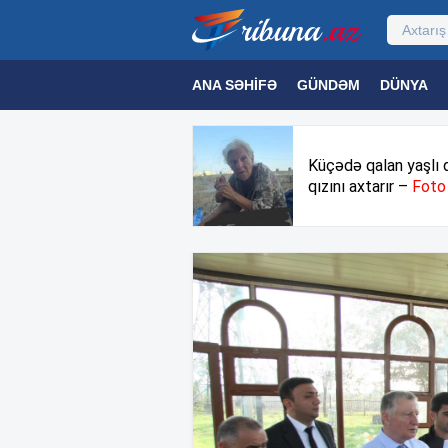
ANA SƏHIFƏ
GÜNDƏM
DÜNYA
MƏDƏNIYYƏT
MAQAZIN
TEXNOL
Küçədə qalan yaşlı 
qızını axtarır –
Foto