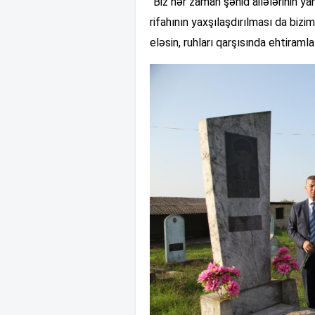
“Biz hər zaman şəhid ailələrinin y
rifahının yaxşılaşdırılması da biz
eləsin, ruhları qarşısında ehtiramla 