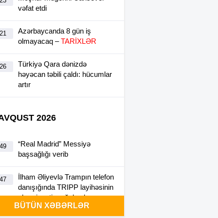
:23
vəfat etdi
Azərbaycanda 8 gün iş
:21
olmayacaq –
TARİXLƏR
Türkiyə Qara dənizdə
:26
həyəcan təbili çaldı: hücumlar
artır
 AVQUST 2026
“Real Madrid” Messiyə
:49
başsağlığı verib
İlham Əliyevlə Trampın telefon
:47
danışığında TRIPP layihəsinin
əhəmiyyəti vurğulanıb
BÜTÜN XƏBƏRLƏR