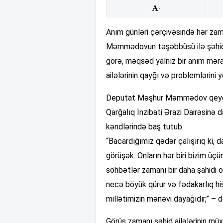
-
Anım günləri çərçivəsində hər zam
Məmmədovun təşəbbüsü ilə şəhid ail
görə, məqsəd yalnız bir anım məras
ailələrinin qayğı və problemlərini
Deputat Məşhur Məmmədov qeyd ed
Qarğalıq İnzibati Ərazi Dairəsinə da
kəndlərində baş tutub.
“Bacardığımız qədər çalışırıq ki, 
görüşək. Onların hər biri bizim üçü
söhbətlər zamanı bir daha şahidi olu
necə böyük qürur və fədakarlıq hiss
millətimizin mənəvi dayağıdır,” – 
Görüş zamanı şəhid ailələrinin müxt