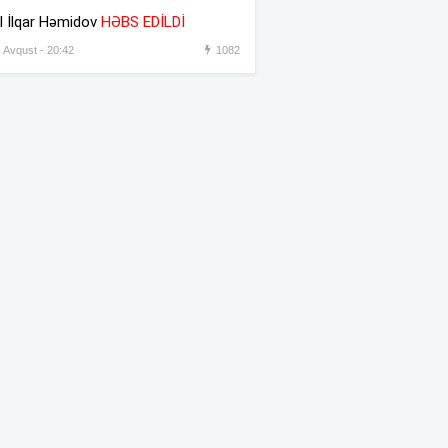
əməkdaşını vəzifəsindən
l İlqar Həmidov
HƏBS EDİLDİ
əsas gətirmədən azad etdi
, Avqust - 20:42
1082
Azərbaycandan sonra Türkiyə
:31
də məhdudiyyətləri qaldırdı
Messinin atası vəfat etdi
:30
“Prezident İlham Əliyev
:45
müharibəni qazandı, eyni
zamanda sülhü də qazandı” –
Hikmət Hacıyev
Bəzi yerlərdə 41 dərəcə isti
:44
olacaq –
XƏBƏRDARLIQ
Oğlu öldürülən ata qisas
:42
almağa çalışdı – 5 illik həbs
edildi