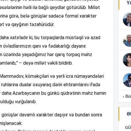
Y
sələlərinin həlli ilə bağlı qeydlər götürülüb. Millət
nə görə, belə görüşlər sadəcə formal xarakter
18
ət və qayğının təzahürüdür.
18
r daha xatırladır ki, bu torpaqlarda müstəqil və azad
vladlarımızın qanı və fədakarlığı dayanır.
gün üzərində yaşadığımız hər qarış torpaq məhz
18
lənib,” – deyə millət vəkili bildirib.
Məmmədov, köməkçiləri və yerli icra nümayəndələri
, ruhlarına dualar oxuyaraq dərin ehtiramlarını ifadə
17
ir daha Azərbaycanın bu günkü qüdrətinin məhz həmin
› Bü
rulduğu vurğulanıb.
17
Ə
 ilə görüşlər davamlı xarakter daşıyır və bundan sonra
nişlənəcək:
GÜ