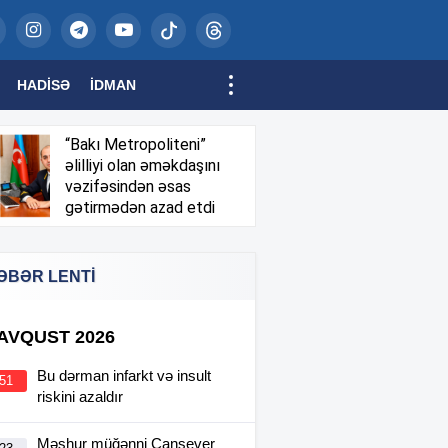
HADISƏ
İDMAN
“Bakı Metropoliteni”
əlilliyi olan əməkdaşını
vəzifəsindən əsas
gətirmədən azad etdi
ƏBƏR LENTİ
 AVQUST 2026
Bu dərman infarkt və insult
:51
riskini azaldır
Məşhur müğənni Cansever