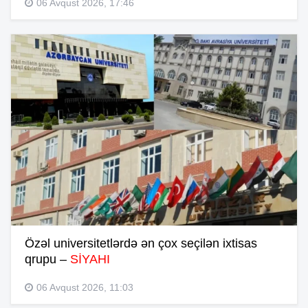
06 Avqust 2026, 17:46
Özəl universitetlərdə ən çox seçilən ixtisas
qrupu –
SİYAHI
06 Avqust 2026, 11:03