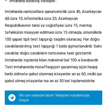
– “İmtahana buraxılış vərəqəsi”.
İmtahanda namizədlərə qanunvericilik üzrə 40, Azərbaycan
dili üzrə 10, informatika üzrə 20, Azərbaycan
Respublikasının tarixi və coğrafiyası üzrə 15, məntiqi
təfəkkürün müəyyən edilməsi üzrə 15 olmaqla, ümumilikdə
100 qapalı tipli test tapşırığı təqdim olunacaq. Hər doğru
cavablandırılmış test tapşırığı 1 balla qiymətləndirilir. Səhv
cavablar doğru cavabların nəticəsinə təsir göstərmir.
İmtahanda toplanıla bilən maksimal bal 100-ə bərabərdir.
Test imtahanında müvəffəqiyyət qazanmaq üçün həqiqi
hərbi xidmətə qəbul olunmaq istəyənlər ən az 60, mülki işə
qəbul olmaq istəyənlər isə ən az 50 bal toplamalıdırlar.
Ən son xəbərləri bizim Teleqram kanalımızda
izləyin