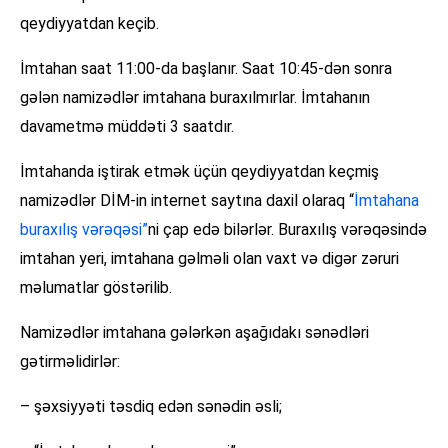
qeydiyyatdan keçib.
İmtahan saat 11:00-da başlanır. Saat 10:45-dən sonra
gələn namizədlər imtahana buraxılmırlar. İmtahanın
davametmə müddəti 3 saatdır.
İmtahanda iştirak etmək üçün qeydiyyatdan keçmiş
namizədlər DİM-in internet saytına daxil olaraq “
İmtahana
buraxılış vərəqəsi”
ni çap edə bilərlər. Buraxılış vərəqəsində
imtahan yeri, imtahana gəlməli olan vaxt və digər zəruri
məlumatlar göstərilib.
Namizədlər imtahana gələrkən aşağıdakı sənədləri
gətirməlidirlər:
– şəxsiyyəti təsdiq edən sənədin əsli;