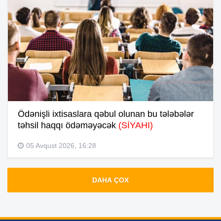
Ödənişli ixtisaslara qəbul olunan bu tələbələr
təhsil haqqı ödəməyəcək
(SİYAHI)
05 Avqust 2026, 16:28
DAHA ÇOX