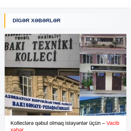
DIGƏR XƏBƏRLƏR
Kolleclərə qəbul olmaq istəyənlər üçün –
Vacib
xəbər