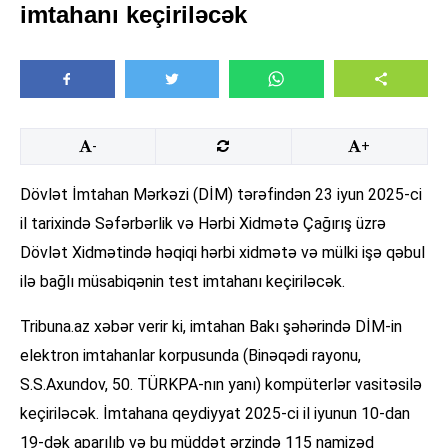
imtahanı keçiriləcək
-
+
Dövlət İmtahan Mərkəzi (DİM) tərəfindən 23 iyun 2025-ci
il tarixində Səfərbərlik və Hərbi Xidmətə Çağırış üzrə
Dövlət Xidmətində həqiqi hərbi xidmətə və mülki işə qəbul
ilə bağlı müsabiqənin test imtahanı keçiriləcək.
Tribuna.az xəbər verir ki, imtahan Bakı şəhərində DİM-in
elektron imtahanlar korpusunda (Binəqədi rayonu,
S.S.Axundov, 50. TÜRKPA-nın yanı) kompüterlər vasitəsilə
keçiriləcək. İmtahana qeydiyyat 2025-ci il iyunun 10-dan
19-dək aparılıb və bu müddət ərzində 115 namizəd