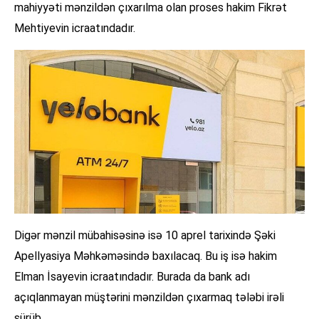
mahiyyəti mənzildən çıxarılma olan proses hakim Fikrət
Mehtiyevin icraatındadır.
Digər mənzil mübahisəsinə isə 10 aprel tarixində Şəki
Apellyasiya Məhkəməsində baxılacaq. Bu iş isə hakim
Elman İsayevin icraatındadır. Burada da bank adı
açıqlanmayan müştərini mənzildən çıxarmaq tələbi irəli
sürüb.