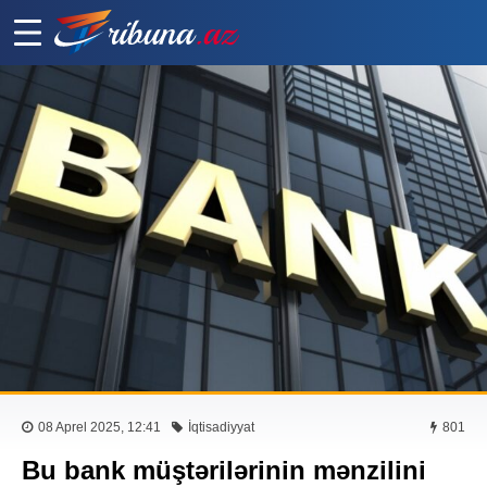
08 Aprel 2025, 12:41
İqtisadiyyat
801
Bu bank müştərilərinin mənzilini