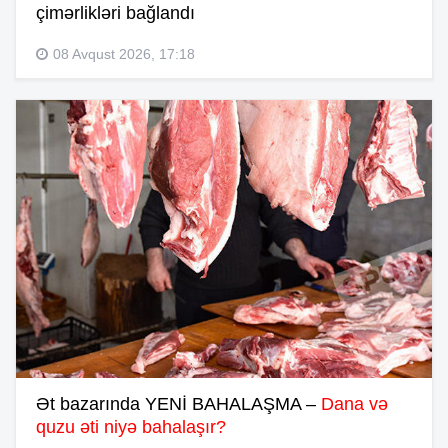
çimərlikləri bağlandı
08 Avqust 2026, 17:18
Ət bazarında YENİ BAHALAŞMA –
Dana və
quzu əti niyə bahalaşır?