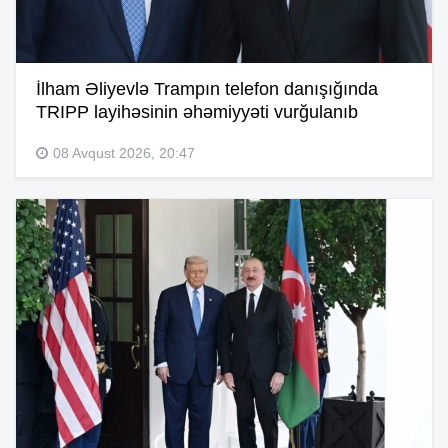
İlham Əliyevlə Trampın telefon danışığında
TRIPP layihəsinin əhəmiyyəti vurğulanıb
08 Avqust 2026, 20:47