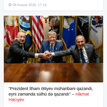
08 Avqust 2026, 17:14
“Prezident İlham Əliyev müharibəni qazandı,
eyni zamanda sülhü də qazandı” –
Hikmət
Hacıyev