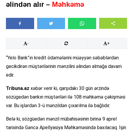
əlindən alır –
Məhkəmə
-
+
“Yelo Bank”ın kredit ödəmələrini müəyyən səbəblərdən
gecikdirən müştərilərinin mənzilini əlindən almağa davam
edir.
Tribuna.az
xəbər verir ki, qarşıdakı 30 gün ərzində
sözügedən bankın müştəriləri ilə 108 məhkəmə çəkişməsi
var. Bu işlərdən 3-ü mənzildən çıxarılma ilə bağlıdır.
Belə ki, sözgüedən mənzil mübahisəsinin birinə 9 aprel
tarixində Gəncə Apellyasiya Məhkəməsində baxılacaq. İşin