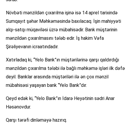
Növbəti mənzildən çıxarılma işinə isə 14 aprel tarixində
Sumqayıt şəhər Məhkəməsində baxılacaq. İşin mahiyyəti
alqı-satqı müqaviləsi üzrə mübahisədir. Bank müştərinin
mənzildən çıxarılmasını tələb edir. İş hakim Vəfa
Şirəliyevanın icraatındadır.
Xatırladaq ki, “Yelo Bank”ın müştərilərinə qarşı qaldırdığı
mənzildən çıxarılma tələbi ilə bağlı məhkəmə işləri ilk dəfə
deyil. Banklar arasında müştəriləri ilə ən çox mənzil
mübahisəsi yaşayan bank “Yelo Bank”dır.
Qeyd edək ki, “Yelo Bank”ın İdarə Heyətinin sədri Anar
Həsənovdur.
Qarşı tərəfi dinləməyə hazırıq.