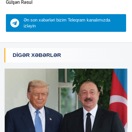
Gülşən Rəsul
Ən son xəbərləri bizim Teleqram kanalımızda
izləyin
DIGƏR XƏBƏRLƏR