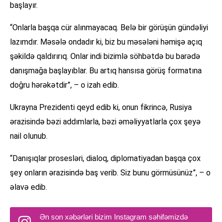
başlayır.
“Onlarla başqa cür alınmayacaq. Belə bir görüşün gündəliyi
lazımdır. Məsələ ondadır ki, biz bu məsələni həmişə açıq
şəkildə qaldırırıq. Onlar indi bizimlə söhbətdə bu barədə
danışmağa başlayıblar. Bu artıq hansısa görüş formatına
doğru hərəkətdir”, – o izah edib.
Ukrayna Prezidenti qeyd edib ki, onun fikrincə, Rusiya
ərazisində bəzi addımlarla, bəzi əməliyyatlarla çox şeyə
nail olunub.
“Danışıqlar prosesləri, dialoq, diplomatiyadan başqa çox
şey onların ərazisində baş verib. Siz bunu görmüsünüz”, – o
əlavə edib.
Ən son xəbərləri bizim Instagram səhifəmizdə