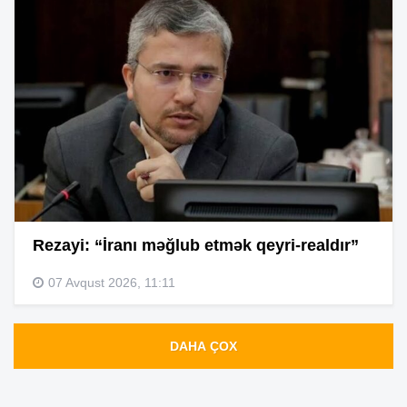
Rezayi: “İranı məğlub etmək qeyri-realdır”
07 Avqust 2026, 11:11
DAHA ÇOX