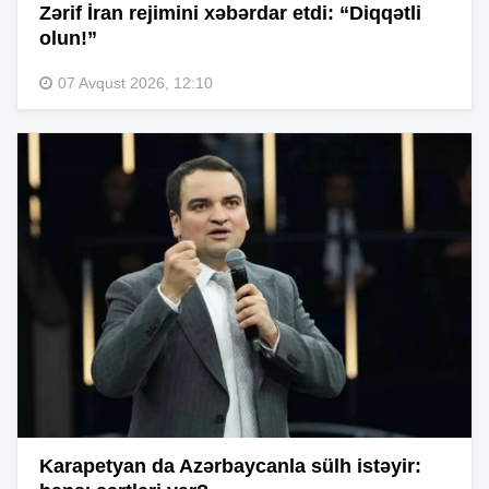
Zərif İran rejimini xəbərdar etdi: “Diqqətli
olun!”
07 Avqust 2026, 12:10
Karapetyan da Azərbaycanla sülh istəyir: