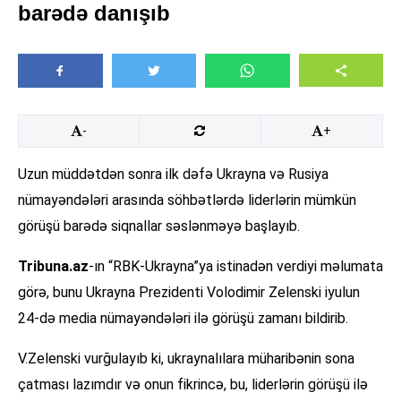
barədə danışıb
-
+
Uzun müddətdən sonra ilk dəfə Ukrayna və Rusiya
nümayəndələri arasında söhbətlərdə liderlərin mümkün
görüşü barədə siqnallar səslənməyə başlayıb.
Tribuna.az
-ın “RBK-Ukrayna”ya istinadən verdiyi məlumata
görə, bunu Ukrayna Prezidenti Volodimir Zelenski iyulun
24-də media nümayəndələri ilə görüşü zamanı bildirib.
V.Zelenski vurğulayıb ki, ukraynalılara müharibənin sona
çatması lazımdır və onun fikrincə, bu, liderlərin görüşü ilə