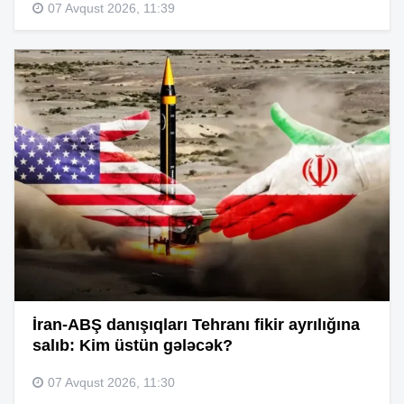
07 Avqust 2026, 11:39
İran-ABŞ danışıqları Tehranı fikir ayrılığına
salıb: Kim üstün gələcək?
07 Avqust 2026, 11:30