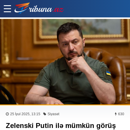
25 İyul 2025, 13:15
Siyasət
630
Zelenski Putin ilə mümkün görüş