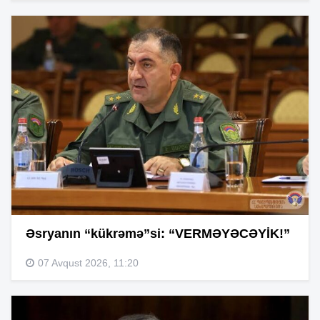
Əsryanın “kükrəmə”si: “VERMƏYƏCƏYİK!”
07 Avqust 2026, 11:20