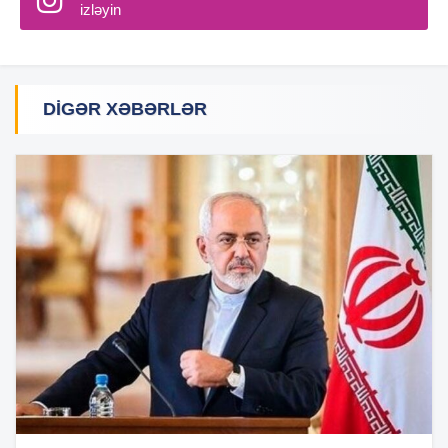
izləyin
DIGƏR XƏBƏRLƏR