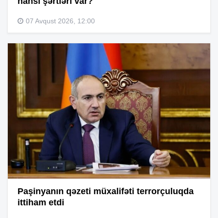
hansı şərtləri var?
07 Avqust 2026, 12:00
Paşinyanın qəzeti müxalifəti terrorçuluqda
ittiham etdi