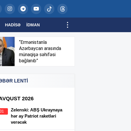
HADISƏ
İDMAN
“Ermənistanla
Azərbaycan arasında
münaqişə səhifəsi
bağlanıb”
ƏBƏR LENTİ
 AVQUST 2026
Zelenski: ABŞ Ukraynaya
:01
hər ay Patriot raketləri
verəcək