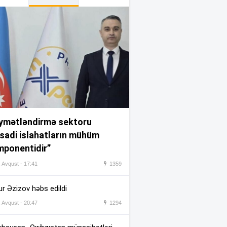
İstirahət günü çimərliklərin
:14
havası açıqlandı
Xanımının doğum günündə
:09
vəfat edibmiş…
Azad edilmiş ərazilərdə turist
:04
axını ən çox bu rayonlaradır
(ADLAR)
ymətləndirmə sektoru
Ukrayna Rusiyanın “kölgə
:03
isadi islahatların mühüm
donanması”nın 12 gəmisini
ponentidir”
vurdu
, Avqust - 17:41
1359
Avqustun 9-na 40 dərəcə isti
:58
proqnozlaşdırılır
r Əzizov həbs edildi
, Avqust - 20:47
1294
Paşinyan İlham Əliyevə zəng
:54
etdi