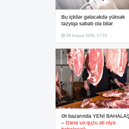
Bu içkilər gələcəkdə yüksək
təzyiqə səbəb ola bilər
08 Avqust 2026, 17:53
Ət bazarında YENİ BAHAL
–
Dana və quzu əti niyə