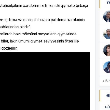
Y
istehsalçıların xərclərinin artması da qiymətə birbaşa
14
yetişdirmə və məhsulu bazara çatdırma xərclərinin
14
blərindən biridir”.
si hallarda bəzi mövsümi meyvələrin qiymətində
lər, lakin ümumi qiymət səviyyəsinin ötən illə
14
özlənilir.
14
14
› Bü
14
Ə
GÜ