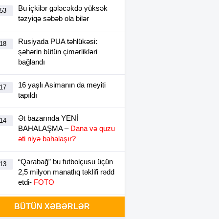
Bu içkilər gələcəkdə yüksək
:53
təzyiqə səbəb ola bilər
Rusiyada PUA təhlükəsi:
:18
şəhərin bütün çimərlikləri
bağlandı
16 yaşlı Asimanın da meyiti
:17
tapıldı
Ət bazarında YENİ
:14
BAHALAŞMA –
Dana və quzu
əti niyə bahalaşır?
“Qarabağ” bu futbolçusu üçün
:13
2,5 milyon manatlıq təklifi rədd
etdi-
FOTO
Çimərliklərə üz tutan
BÜTÜN XƏBƏRLƏR
:31
VƏTƏNDAŞLARA