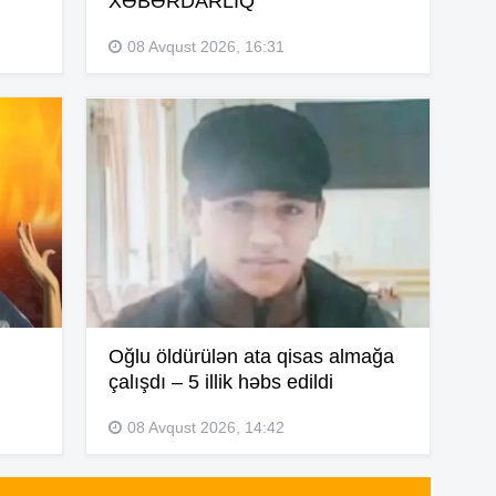
XƏBƏRDARLIQ
11
08 Avqust 2026, 16:31
11
10
10
Oğlu öldürülən ata qisas almağa
10
çalışdı – 5 illik həbs edildi
08 Avqust 2026, 14:42
09