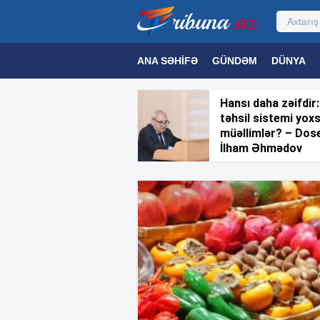
ANA SƏHIFƏ
GÜNDƏM
DÜNYA
MƏDƏNIYYƏT
MAQAZIN
TEXNOL
Hansı daha zəifdir:
təhsil sistemi yox
müəllimlər? – Dos
İlham Əhmədov