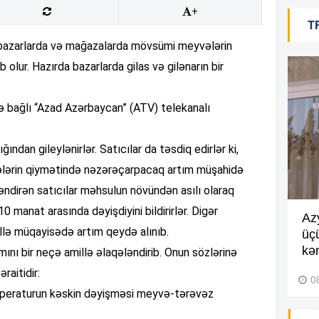
+
T
, bazarlarda və mağazalarda mövsümi meyvələrin
16
b olur. Hazırda bazarlarda gilas və gilənarın bir
lə bağlı “Azad Azərbaycan” (ATV) telekanalı
16
ından gileylənirlər. Satıcılar da təsdiq edirlər ki,
ələrin qiymətində nəzərəçarpacaq artım müşahidə
15
ləndirən satıcılar məhsulun növündən asılı olaraq
10 manat arasında dəyişdiyini bildirirlər. Digər
Göyçayda məktəb binası
Az
15
llə müqayisədə artım qeydə alınıb.
acınacaqlı durumda –
VİDEO
üç
kən
mını bir neçə amillə əlaqələndirib. Onun sözlərinə
14
04 Avqust 2026, 20:48
raitidir:
0
temperaturun kəskin dəyişməsi meyvə-tərəvəz