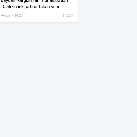
baycan–Qırğızıstan münasibətləri
 Dəhlizin inkişafına təkan verir
ABŞ Rusiyanı qorxudan
:31
sistemin sınaqlarına başladı
, Avqust - 14:27
1224
Rusiyanın itkiləri yeniləndi
:17
“Fanatlar gəlməyimi istəyirdi”
:49
–
Nəriman Axundzadə
Girişi pullu edilən İlisu
:30
şəlaləsinə qalxan yol bərbad
vəziyyətdədir –
(Video)
“Sevgilisinin maaşı 160 minə
:23
qaldırılıb, vəzifəsi yüksəldilib”
–
İddia
Gürcüstanda dövlət bayraqları
:17
yarıya endirildi