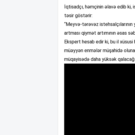
İqtisadçı, həmçinin əlavə edib ki, 
təsir göstərir:
“Meyvə-tərəvəz istehsalçılarının 
artması qiymət artımının əsas səbə
Ekspert hesab edir ki, bu il xüsu
müəyyən enmələr müşahidə oluna bi
müqayisədə daha yüksək qalacağı g