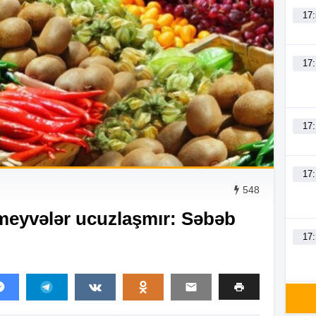
17
17
17
17
548
, meyvələr ucuzlaşmır: Səbəb
17
16