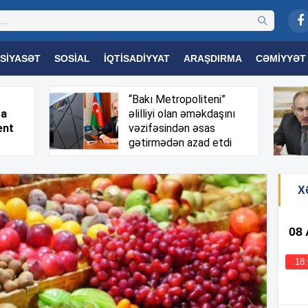
SIYASƏT
SOSIAL
İQTISADIYYAT
ARAŞDIRMA
CƏMIYYƏT
OGIYA
TƏHSIL
SAĞLAMLIQ
MARAQLI
TRIBUNA TV
“Bakı Metropoliteni”
sa
əlilliyi olan əməkdaşını
ent
vəzifəsindən əsas
gətirmədən azad etdi
X
08
18