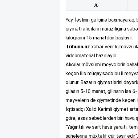
-
Yay fəslinin gəlişinə baxmayaraq
qiyməti alıcıların narazılığına səbə
kiloqramı 15 manatdan başlayır.
Tribuna.az
xəbər verir ki,mövzu i
videomaterial hazırlayıb.
Alıcılar mövsümi meyvələrin bahalığ
keçən illə müqayisədə bu il meyv
olunur. Bazarın qiymətlərini dəyər
gilasın 5-10 manat, gilınarın isə 6-
meyvələrin də qiymətində keçən i
İqtisadçı Xalid Kərimli qiymət artı
görə, əsas səbəblərdən biri hava şə
“Yağıntılı və sərt hava şəraiti, 
sahələrinə müxtəlif cür təsir edir”.