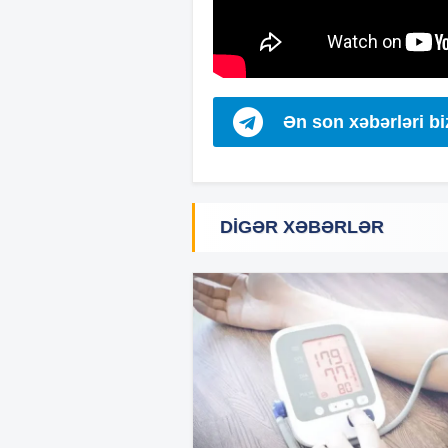
Ən son xəbərləri b
DIGƏR XƏBƏRLƏR