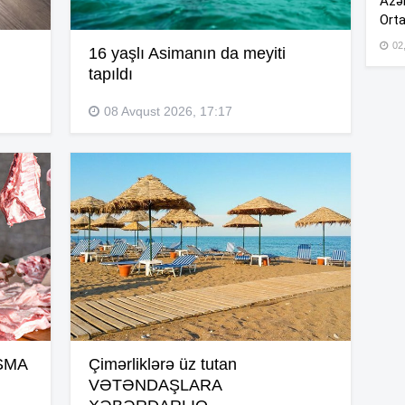
Azər
Orta
12
02
16 yaşlı Asimanın da meyiti
tapıldı
12
08 Avqust 2026, 17:17
11
11
11
11
AŞMA
Çimərliklərə üz tutan
VƏTƏNDAŞLARA