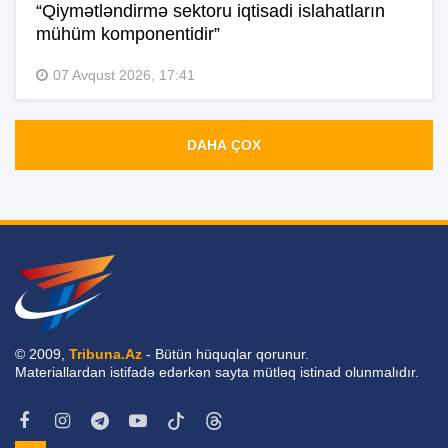
“Qiymətləndirmə sektoru iqtisadi islahatların
mühüm komponentidir”
07 Avqust 2026, 17:41
DAHA ÇOX
© 2009,
Tribuna.Az
- Bütün hüquqlar qorunur.
Materiallardan istifadə edərkən sayta mütləq istinad olunmalıdır.