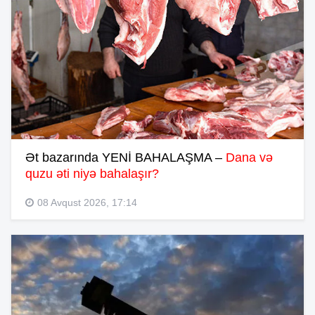
Ət bazarında YENİ BAHALAŞMA –
Dana və
quzu əti niyə bahalaşır?
08 Avqust 2026, 17:14