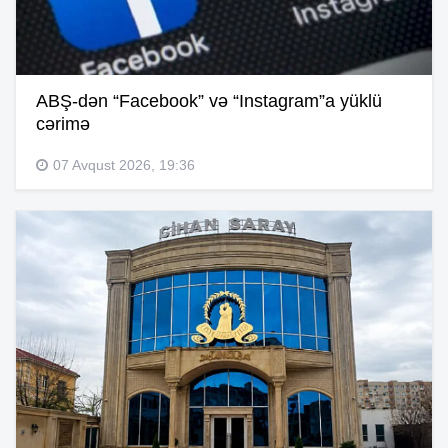
ABŞ-dən “Facebook” və “Instagram”a yüklü
cərimə
07 Avqust 2026, 19:36