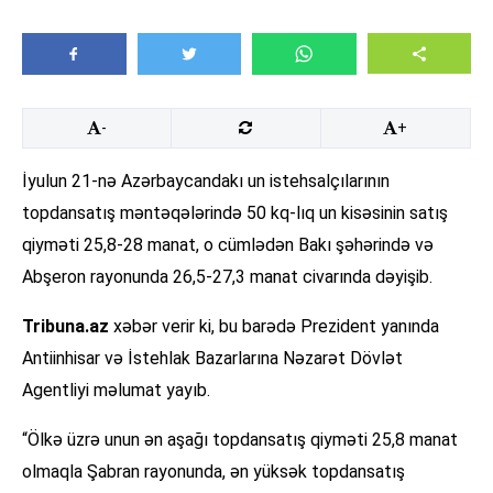
-
+
İyulun 21-nə Azərbaycandakı un istehsalçılarının
topdansatış məntəqələrində 50 kq-lıq un kisəsinin satış
qiyməti 25,8-28 manat, o cümlədən Bakı şəhərində və
Abşeron rayonunda 26,5-27,3 manat civarında dəyişib.
Tribuna.az
xəbər verir ki, bu barədə Prezident yanında
Antiinhisar və İstehlak Bazarlarına Nəzarət Dövlət
Agentliyi məlumat yayıb.
“Ölkə üzrə unun ən aşağı topdansatış qiyməti 25,8 manat
olmaqla Şabran rayonunda, ən yüksək topdansatış