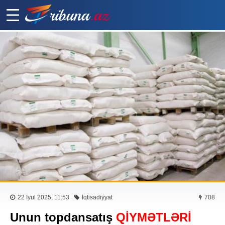
22 İyul 2025, 11:53
İqtisadiyyat
708
Unun topdansatış
QİYMƏTLƏRİ