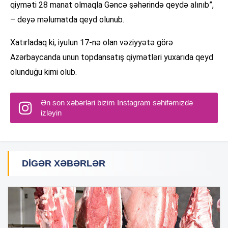
qiyməti 28 manat olmaqla Gəncə şəhərində qeydə alınıb”,
– deyə məlumatda qeyd olunub.
Xatırladaq ki, iyulun 17-nə olan vəziyyətə görə
Azərbaycanda unun topdansatış qiymətləri yuxarıda qeyd
olunduğu kimi olub.
Ən son xəbərləri bizim Instagram səhifəmizdə
izləyin
DIGƏR XƏBƏRLƏR