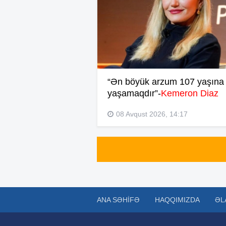
“Ən böyük arzum 107 yaşına 
yaşamaqdır”-
Kemeron Diaz
08 Avqust 2026, 14:17
ANA SƏHIFƏ
HAQQIMIZDA
ƏL