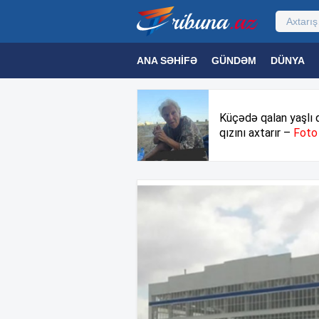
ANA SƏHIFƏ
GÜNDƏM
DÜNYA
MƏDƏNIYYƏT
MAQAZIN
TEXNOL
Küçədə qalan yaşlı 
qızını axtarır –
Foto