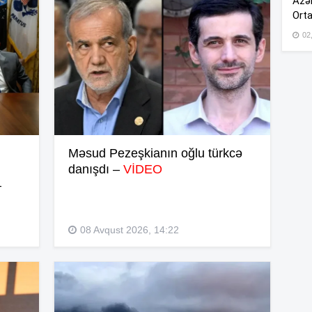
Azər
Orta
02
12
12
12
Məsud Pezeşkianın oğlu türkcə
danışdı –
VİDEO
12
–
11
08 Avqust 2026, 14:22
11