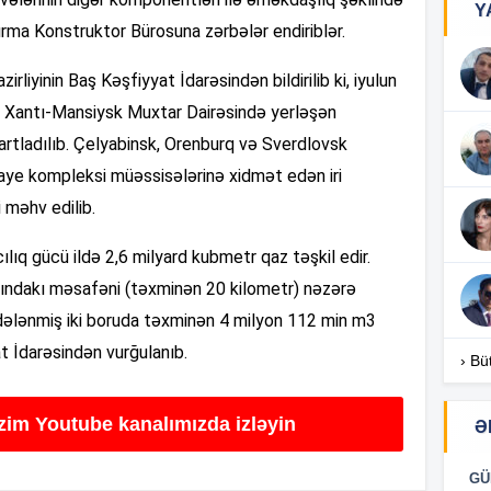
Y
15
rma Konstruktor Bürosuna zərbələr endiriblər.
liyinin Baş Kəşfiyyat İdarəsindən bildirilib ki, iyulun
14
n Xantı-Mansiysk Muxtar Dairəsində yerləşən
rtladılıb. Çelyabinsk, Orenburq və Sverdlovsk
naye kompleksi müəssisələrinə xidmət edən iri
14
 məhv edilib.
ılıq gücü ildə 2,6 milyard kubmetr qaz təşkil edir.
14
sındakı məsafəni (təxminən 20 kilometr) nəzərə
ədələnmiş iki boruda təxminən 4 milyon 112 min m3
t İdarəsindən vurğulanıb.
› Bü
14
izim Youtube kanalımızda izləyin
Ə
14
GÜ