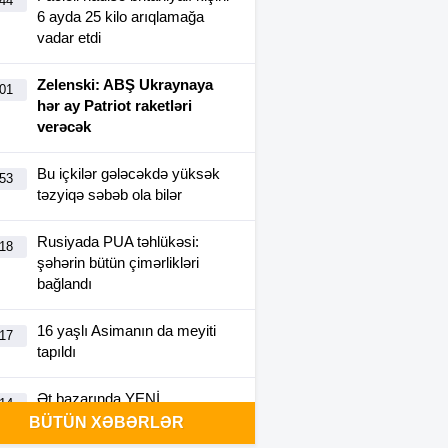
:44
6 ayda 25 kilo arıqlamağa
vadar etdi
Zelenski: ABŞ Ukraynaya
:01
hər ay Patriot raketləri
verəcək
Bu içkilər gələcəkdə yüksək
:53
təzyiqə səbəb ola bilər
Rusiyada PUA təhlükəsi:
:18
şəhərin bütün çimərlikləri
bağlandı
16 yaşlı Asimanın da meyiti
:17
tapıldı
Ət bazarında YENİ
:14
BAHALAŞMA –
Dana və quzu
BÜTÜN XƏBƏRLƏR
əti niyə bahalaşır?