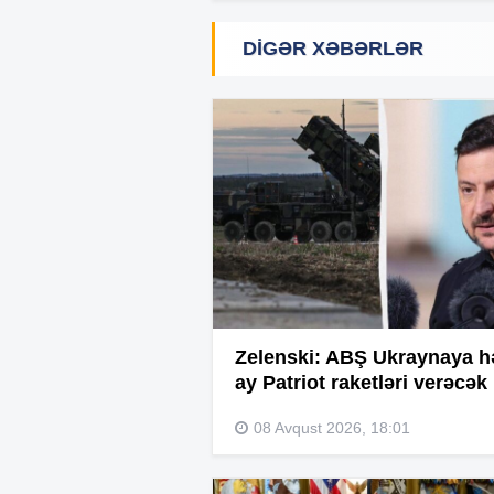
DIGƏR XƏBƏRLƏR
Zelenski: ABŞ Ukraynaya h
ay Patriot raketləri verəcək
08 Avqust 2026, 18:01