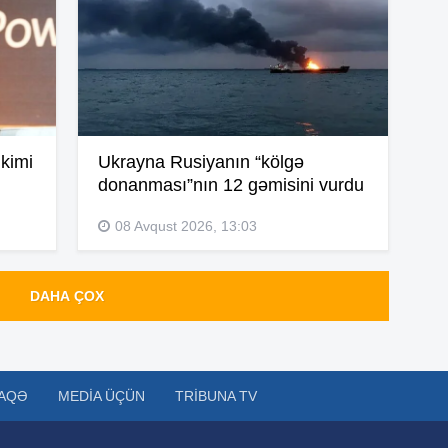
11
11
kimi
Ukrayna Rusiyanın “kölgə
11
donanması”nın 12 gəmisini vurdu
08 Avqust 2026, 13:03
11
DAHA ÇOX
10
AQƏ
MEDIA ÜÇÜN
TRIBUNA TV
10