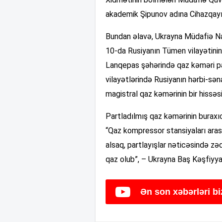
akademik Şipunov adına Cihazqayı
Bundan əlavə, Ukrayna Müdafiə Nazir
10-da Rusiyanın Tümen vilayətini
Lanqepas şəhərində qaz kəməri pa
vilayətlərində Rusiyanın hərbi-sə
magistral qaz kəmərinin bir hissəsi
Partladılmış qaz kəmərinin buraxıc
“Qaz kompressor stansiyaları ara
alsaq, partlayışlar nəticəsində z
qaz olub”, – Ukrayna Baş Kəşfiyya
Ən son xəbərləri b