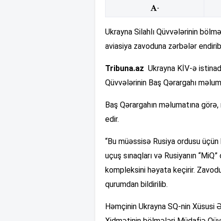
-
Ukrayna Silahlı Qüvvələrinin bölmə
aviasiya zavoduna zərbələr endirib
Tribuna.az
Ukrayna KİV-ə istinadə
Qüvvələrinin Baş Qərargahı məlum
Baş Qərargahın məlumatına görə, m
edir.
“Bu müəssisə Rusiya ordusu üçün 
uçuş sınaqları və Rusiyanın “MiQ” 
kompleksini həyata keçirir. Zavodu
qurumdan bildirilib.
Həmçinin Ukrayna SQ-nin Xüsusi Ə
Xidmətinin bölmələri Müdafiə Qüvv