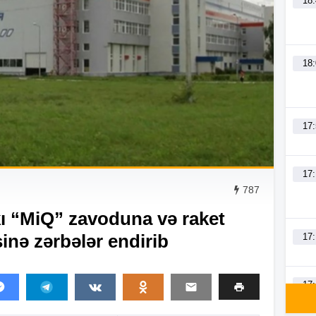
18
18
17
17
787
ı “MiQ” zavoduna və raket
inə zərbələr endirib
17
17