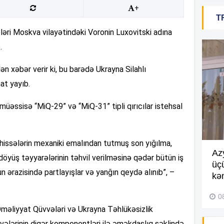
+
T
17
ləri Moskva vilayətindəki Voronin Luxovitski adına
.
16
n xəbər verir ki, bu barədə Ukrayna Silahlı
at yayıb.
üəssisə “MiQ-29” və “MiQ-31” tipli qırıcılar istehsal
16
hissələrin mexaniki emalından tutmuş son yığılma,
Göyçayda məktəb binası
Az
16
döyüş təyyarələrinin təhvil verilməsinə qədər bütün iş
acınacaqlı durumda –
VİDEO
üç
n ərazisində partlayışlar və yanğın qeydə alınıb”, –
kən
04 Avqust 2026, 20:48
0
15
məliyyat Qüvvələri və Ukrayna Təhlükəsizlik
ələrinin digər komponentləri ilə əməkdaşlıq şəklində