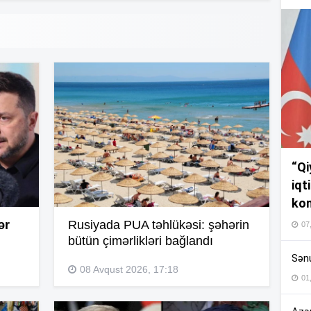
14
14
14
“Qi
13
iqt
kom
ər
Rusiyada PUA təhlükəsi: şəhərin
13
07
bütün çimərlikləri bağlandı
Sənu
08 Avqust 2026, 17:18
01
13