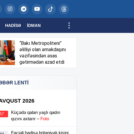
HADISƏ
İDMAN
“Bakı Metropoliteni”
əlilliyi olan əməkdaşını
vəzifəsindən əsas
gətirmədən azad etdi
ƏBƏR LENTİ
 AVQUST 2026
Küçədə qalan yaşlı qadın
:57
qızını axtarır –
Foto
Faciəli hadisə britaniyalı kişini