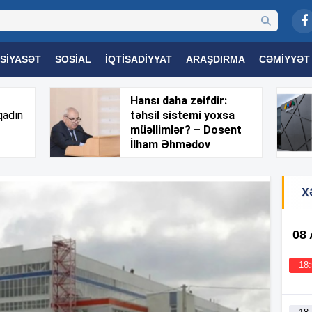
SIYASƏT
SOSIAL
İQTISADIYYAT
ARAŞDIRMA
CƏMIYYƏT
OGIYA
TƏHSIL
SAĞLAMLIQ
MARAQLI
TRIBUNA TV
Hansı daha zəifdir:
qadın
təhsil sistemi yoxsa
müəllimlər? – Dosent
İlham Əhmədov
X
08
18