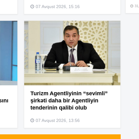
15
31,
07 Avqust 2026, 15:16
15
15
15
Turizm Agentliyinin “sevimli”
sını
şirkəti daha bir Agentliyin
tenderinin qalibi olub
15
07 Avqust 2026, 13:56
14