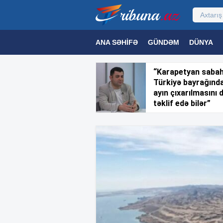
ANA SƏHIFƏ
GÜNDƏM
DÜNYA
MƏDƏNIYYƏT
MAQAZIN
TEXNOL
“Karapetyan saba
Türkiyə bayrağınd
ayın çıxarılmasını 
təklif edə bilər”