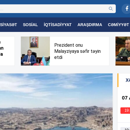
SIYASƏT
SOSIAL
İQTISADIYYAT
ARAŞDIRMA
CƏMIYYƏT
OGIYA
TƏHSIL
SAĞLAMLIQ
MARAQLI
TRIBUNA TV
h
Prezident onu
an
Malayziyaya səfir təyin
da
etdi
X
07
19