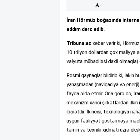
-
İran Hörmüz boğazında internet
addım dərc edib.
Tribuna.az
xəbər verir ki, Hörmüz
10 trilyon dollardan çox maliyyə 
valyuta mübadiləsi daxil olmaqla) 
Rəsmi qaynaqlar bildirib ki, lakin
yanaşmadan (naviqasiya və enerji)
fayda əldə etmir. Ona görə də, İra
mexanizm xarici şirkətlərdən ilkin
ibarətdir. İkincisi, texnologiya n
uyğun fəaliyyət göstərməyə məcbu
təmiri və texniki xidməti üzrə eksk