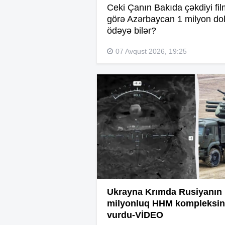
Ceki Çanın Bakıda çəkdiyi fi
görə Azərbaycan 1 milyon dol
ödəyə bilər?
07 Avqust 2026, 19:25
Ukrayna Krımda Rusiyanın
milyonluq HHM kompleksin
vurdu-VİDEO