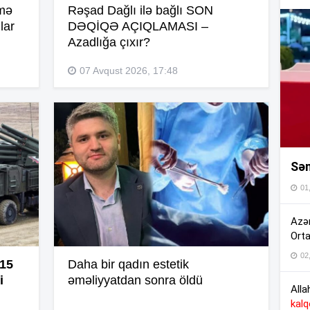
lmə
Rəşad Dağlı ilə bağlı SON
16
lar
DƏQİQƏ AÇIQLAMASI –
Azadlığa çıxır?
07 Avqust 2026, 17:48
16
15
Sən
15
01
15
Azər
Orta
02
15
 15
Daha bir qadın estetik
i
əməliyyatdan sonra öldü
Alla
kal