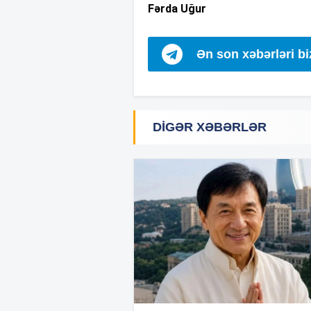
Fərda Uğur
Ən son xəbərləri b
DIGƏR XƏBƏRLƏR