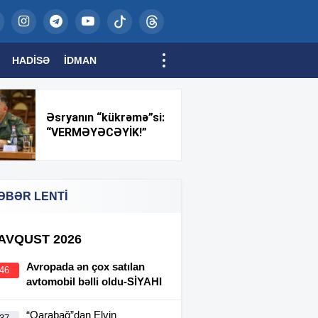
HADISƏ
İDMAN
Əsryanın “kükrəmə”si:
“VERMƏYƏCƏYİK!”
ƏBƏR LENTİ
 AVQUST 2026
Avropada ən çox satılan
:46
avtomobil bəlli oldu-SİYAHI
“Qarabağ”dan Elvin