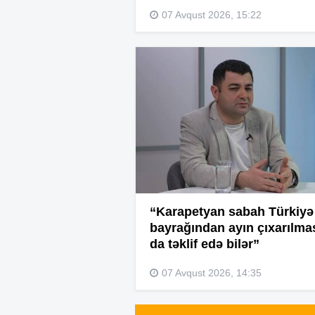
07 Avqust 2026, 15:22
“Karapetyan sabah Türkiyə
bayrağından ayın çıxarılma
da təklif edə bilər”
07 Avqust 2026, 14:35