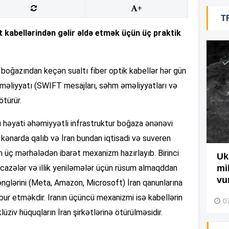
+
T
 kabellərindən gəlir əldə etmək üçün üç praktik
17
 boğazından keçən sualtı fiber optik kabellər hər gün
17
əməliyyatı (SWIFT mesajları, səhm əməliyyatları və
ötürür.
17
 bu həyati əhəmiyyətli infrastruktur boğaza ənənəvi
 kənarda qalıb və İran bundan iqtisadi və suveren
17
n üç mərhələdən ibarət mexanizm hazırlayıb. Birinci
Ağdamda yanğını bu şəxs
Uk
 icazələr və illik yeniləmələr üçün rüsum almaqddan
törədibmiş – Video
mi
vu
əhənglərini (Meta, Amazon, Microsoft) İran qanunlarına
04 Avqust 2026, 09:45
r etməkdir. Iranın üçüncü mexanizmi isə kabellərin
17
0
lüziv hüquqların İran şirkətlərinə ötürülməsidir.