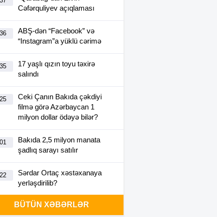
:37
Cəfərquliyev açıqlaması
ABŞ-dən “Facebook” və
:36
“Instagram”a yüklü cərimə
17 yaşlı qızın toyu təxirə
:35
salındı
Ceki Çanın Bakıda çəkdiyi
:25
filmə görə Azərbaycan 1
milyon dollar ödəyə bilər?
Bakıda 2,5 milyon manata
:01
şadlıq sarayı satılır
Sərdar Ortaç xəstəxanaya
:22
yerləşdirilib?
BÜTÜN XƏBƏRLƏR
Rüşvətdə təqsirləndirilən 3
:01
vəzifəli şəxsin məhkəməsi