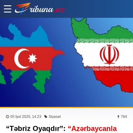
05 İyul 2025, 14:23
Siyasət
784
“Təbriz Oyaqdır”:
“Azərbaycanla