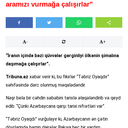
aramızı vurmağa çalışırlar”
-
+
“İranın içində bəzi qüvvələr gərginliyi ölkənin şimalına
daşımağa çalışırlar”.
Tribuna.az
xəbər verir ki, bu fikirlər “Təbriz Oyaqdır”
səhifəsində dərc olunmuş məqalədəndir.
Nəşr belə bir cəhdin səbəbini tarixlə əlaqələndirib və qeyd
edib: “Çünki Azərbaycana qarşı tarixi nifrətləri var”.
“Təbriz Oyaqdı” vurğulayır ki, Azərbaycanın ən çətin
dövrlərində həmin dairələr Bakıya heç bir yardım