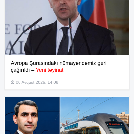
Avropa Şurasındakı nümayəndəmiz geri
çağırıldı –
Yeni təyinat
06 Avqust 2026, 14:08