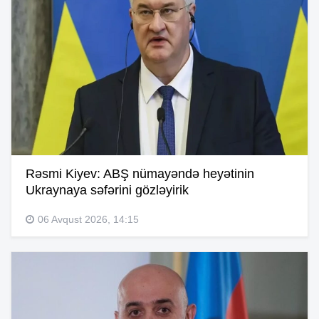
Rəsmi Kiyev: ABŞ nümayəndə heyətinin
Ukraynaya səfərini gözləyirik
06 Avqust 2026, 14:15