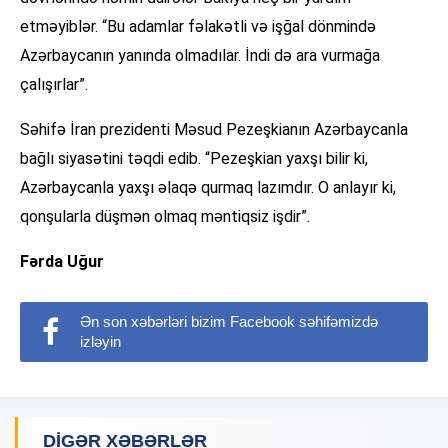
etməyiblər. “Bu adamlar fəlakətli və işğal dönmində
Azərbaycanın yanında olmadılar. İndi də ara vurmağa
çalışırlar”.
Səhifə İran prezidenti Məsud Pezeşkianın Azərbaycanla
bağlı siyasətini təqdi edib. “Pezeşkian yaxşı bilir ki,
Azərbaycanla yaxşı əlaqə qurmaq lazımdır. O anlayır ki,
qonşularla düşmən olmaq məntiqsiz işdir”.
Fərda Uğur
Ən son xəbərləri bizim Facebook səhifəmizdə
izləyin
DIGƏR XƏBƏRLƏR