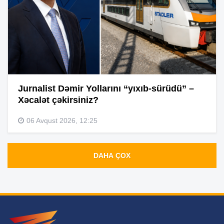
Jurnalist Dəmir Yollarını “yıxıb-sürüdü” –
Xəcalət çəkirsiniz?
06 Avqust 2026, 12:25
DAHA ÇOX