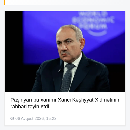
Paşinyan bu xanımı Xarici Kəşfiyyat Xidmətinin
rəhbəri təyin etdi
06 Avqust 2026, 15:22