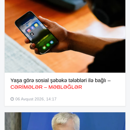
Yaşa görə sosial şəbəkə tələbləri ilə bağlı –
CƏRİMƏLƏR – MƏBLƏĞLƏR
06 Avqust 2026, 14:17