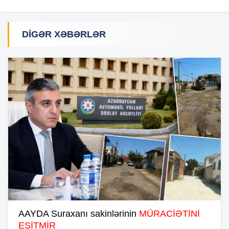
DIGƏR XƏBƏRLƏR
AAYDA Suraxanı sakinlərinin
MÜRACİƏTİNİ
EŞİTMİR