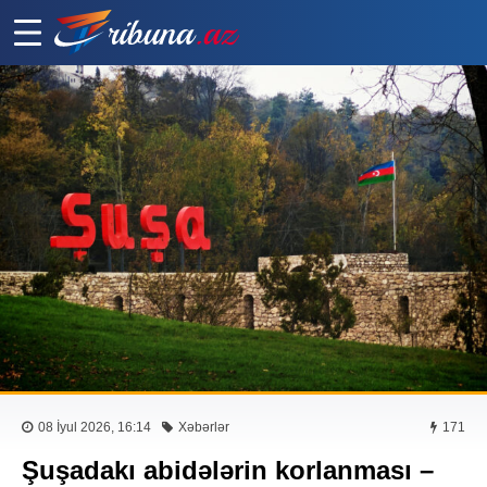
08 İyul 2026, 16:14
Xəbərlər
171
Şuşadakı abidələrin korlanması –