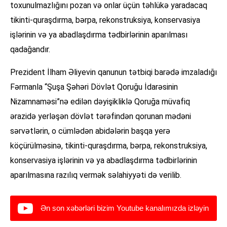
toxunulmazlığını pozan və onlar üçün təhlükə yaradacaq
tikinti-quraşdırma, bərpa, rekonstruksiya, konservasiya
işlərinin və ya abadlaşdırma tədbirlərinin aparılması
qadağandır.
Prezident İlham Əliyevin qanunun tətbiqi barədə imzaladığı
Fərmanla “Şuşa Şəhəri Dövlət Qoruğu İdarəsinin
Nizamnaməsi”nə edilən dəyişikliklə Qoruğa müvafiq
ərazidə yerləşən dövlət tərəfindən qorunan mədəni
sərvətlərin, o cümlədən abidələrin başqa yerə
köçürülməsinə, tikinti-quraşdırma, bərpa, rekonstruksiya,
konservasiya işlərinin və ya abadlaşdırma tədbirlərinin
aparılmasına razılıq vermək səlahiyyəti də verilib.
Ən son xəbərləri bizim Youtube kanalımızda izləyin