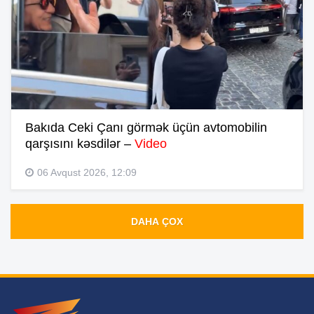
Bakıda Ceki Çanı görmək üçün avtomobilin
qarşısını kəsdilər –
Video
06 Avqust 2026, 12:09
DAHA ÇOX