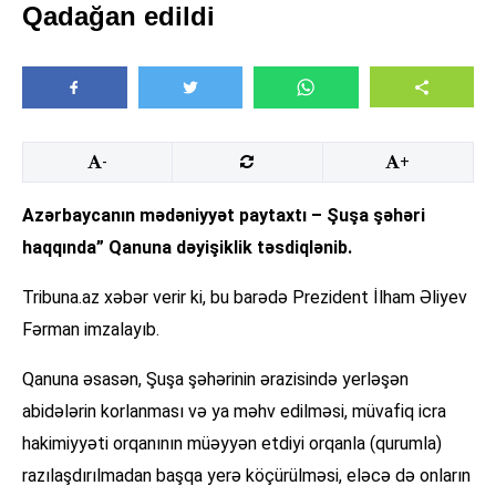
Qadağan edildi
-
+
Azərbaycanın mədəniyyət paytaxtı – Şuşa şəhəri
haqqında” Qanuna dəyişiklik təsdiqlənib.
Tribuna.az xəbər verir ki, bu barədə Prezident İlham Əliyev
Fərman imzalayıb.
Qanuna əsasən, Şuşa şəhərinin ərazisində yerləşən
abidələrin korlanması və ya məhv edilməsi, müvafiq icra
hakimiyyəti orqanının müəyyən etdiyi orqanla (qurumla)
razılaşdırılmadan başqa yerə köçürülməsi, eləcə də onların