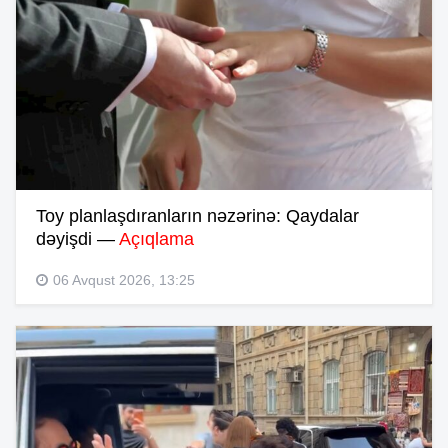
Toy planlaşdıranların nəzərinə: Qaydalar
dəyişdi —
Açıqlama
06 Avqust 2026, 13:25