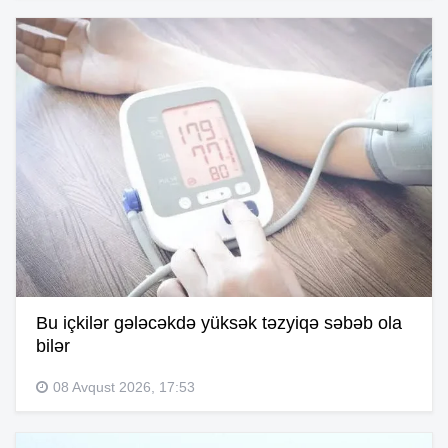
Bu içkilər gələcəkdə yüksək təzyiqə səbəb ola
bilər
08 Avqust 2026, 17:53