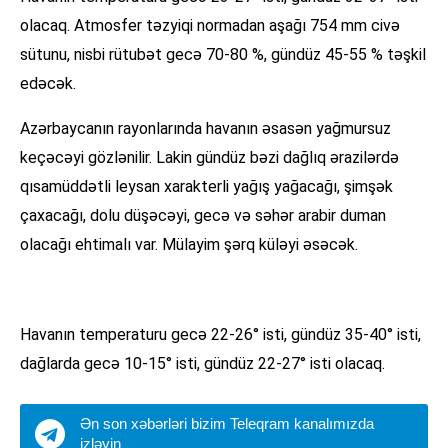
olacaq. Atmosfer təzyiqi normadan aşağı 754 mm civə
sütunu, nisbi rütubət gecə 70-80 %, gündüz 45-55 % təşkil
edəcək.
Azərbaycanın rayonlarında havanın əsasən yağmursuz
keçəcəyi gözlənilir. Lakin gündüz bəzi dağlıq ərazilərdə
qısamüddətli leysan xarakterli yağış yağacağı, şimşək
çaxacağı, dolu düşəcəyi, gecə və səhər arabir duman
olacağı ehtimalı var. Mülayim şərq küləyi əsəcək.
Havanın temperaturu gecə 22-26° isti, gündüz 35-40° isti,
dağlarda gecə 10-15° isti, gündüz 22-27° isti olacaq.
Ən son xəbərləri bizim Teleqram kanalımızda
izləyin