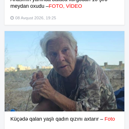
meydan oxudu –
FOTO, VİDEO
08 Avqust 2026, 19:25
Küçədə qalan yaşlı qadın qızını axtarır –
Foto