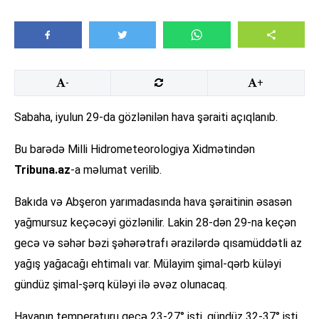
-
+
Sabaha, iyulun 29-da gözlənilən hava şəraiti açıqlanıb.
Bu barədə Milli Hidrometeorologiya Xidmətindən
Tribuna.az
-a məlumat verilib.
Bakıda və Abşeron yarımadasında hava şəraitinin əsasən
yağmursuz keçəcəyi gözlənilir. Lakin 28-dən 29-na keçən
gecə və səhər bəzi şəhərətrafı ərazilərdə qısamüddətli az
yağış yağacağı ehtimalı var. Mülayim şimal-qərb küləyi
gündüz şimal-şərq küləyi ilə əvəz olunacaq.
Havanın temperaturu gecə 23-27° isti, gündüz 32-37° isti