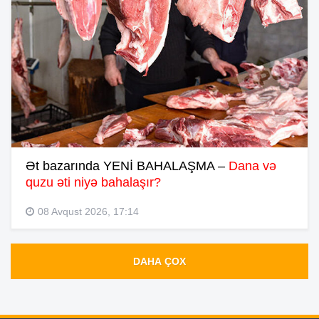
Ət bazarında YENİ BAHALAŞMA –
Dana və
quzu əti niyə bahalaşır?
08 Avqust 2026, 17:14
DAHA ÇOX