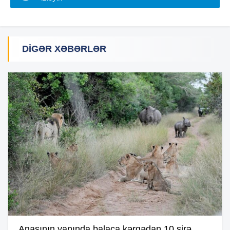
DIGƏR XƏBƏRLƏR
Anasının yanında balaca kərgədan 10 şirə