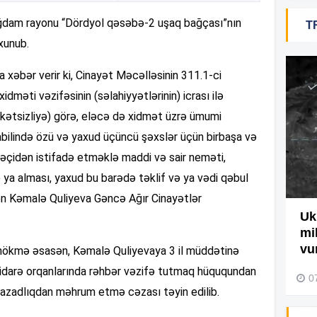
ğdam rayonu “Dördyol qəsəbə-2 uşaq bağçası”nın
T
19
xunub.
a xəbər verir ki, Cinayət Məcəlləsinin 311.1-ci
18
idməti vəzifəsinin (səlahiyyətlərinin) icrası ilə
kətsizliyə) görə, eləcə də xidmət üzrə ümumi
18
bilində özü və yaxud üçüncü şəxslər üçün birbaşa və
itəçidən istifadə etməklə maddi və sair neməti,
 ya alması, yaxud bu barədə təklif və ya vədi qəbul
17
lən Kəmalə Quliyeva Gəncə Ağır Cinayətlər
Ağdamda yanğını bu şəxs
Uk
törədibmiş – Video
mi
17
vu
hökmə əsasən, Kəmalə Quliyevaya 3 il müddətinə
04 Avqust 2026, 09:45
üidarə orqanlarında rəhbər vəzifə tutmaq hüququndan
0
azadlıqdan məhrum etmə cəzası təyin edilib.
17