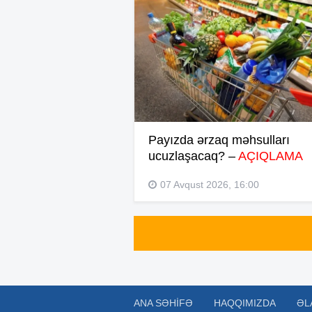
Payızda ərzaq məhsulları
ucuzlaşacaq? –
AÇIQLAMA
07 Avqust 2026, 16:00
ANA SƏHIFƏ
HAQQIMIZDA
ƏL