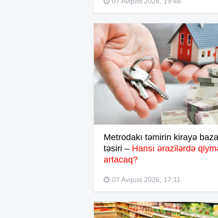
07 Avqust 2026, 19:46
Metrodakı təmirin kirayə baza
təsiri –
Hansı ərazilərdə qiymə
artacaq?
07 Avqust 2026, 17:11