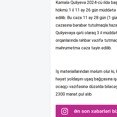
Kəmalə Quliyeva 2024-cü ildə baş
hökmü 1 il 11 ay 26 gün müddətə
edilib. Bu cəza 11 ay 28 gün (1 
cəzasına bərabər tutulmaqla hazırk
Quliyevaya qəti olaraq 3 il müddət
orqanlarında rəhbər vəzifə tutma
məhrumetmə cəza təyin edilib.
İş materiallarından məlum olur ki
həyat yoldaşını uşaq bağçasına iş
ocaqçı vəzifəsinə düzəldə biləcə
2300 manat pul alıb.
Ən son xəbərləri bi