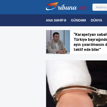
ANA SƏHIFƏ
GÜNDƏM
DÜNYA
MƏDƏNIYYƏT
MAQAZIN
TEXNOL
“Karapetyan saba
Türkiyə bayrağınd
ayın çıxarılmasını 
təklif edə bilər”