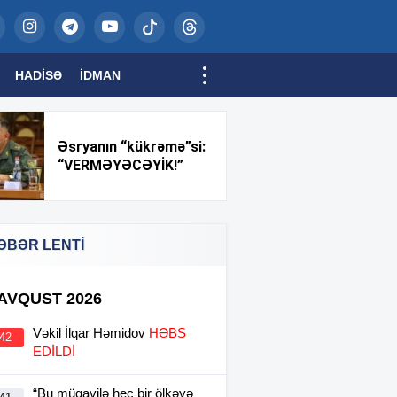
HADISƏ
İDMAN
Əsryanın “kükrəmə”si:
“VERMƏYƏCƏYİK!”
ƏBƏR LENTİ
 AVQUST 2026
Vəkil İlqar Həmidov
HƏBS
:42
EDİLDİ
“Bu müqavilə heç bir ölkəyə