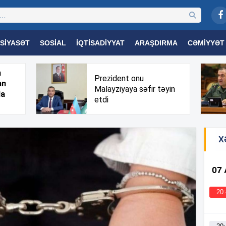
SIYASƏT
SOSIAL
İQTISADIYYAT
ARAŞDIRMA
CƏMIYYƏT
OGIYA
TƏHSIL
SAĞLAMLIQ
MARAQLI
TRIBUNA TV
h
Prezident onu
an
Malayziyaya səfir təyin
da
etdi
X
07
20