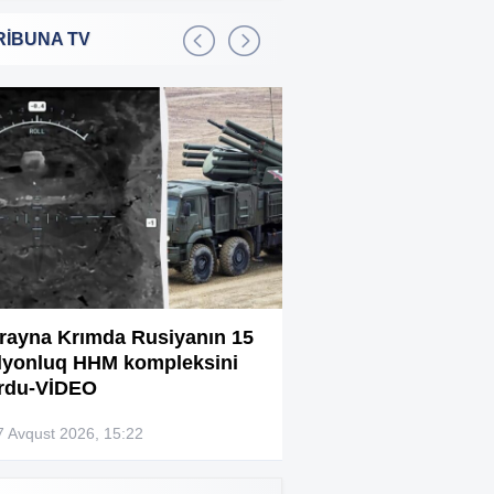
RİBUNA TV
Bakıda 2,5 milyon manata
:01
şadlıq sarayı satılır
Sərdar Ortaç xəstəxanaya
:22
yerləşdirilib?
Rüşvətdə təqsirləndirilən 3
:01
vəzifəli şəxsin məhkəməsi
başlayır
“Həyat yoldaşın istəmirsə,
:59
oxuma, nə məcburdur”
rayna Krımda Rusiyanın 15
Bağlanan universit
lyonluq HHM kompleksini
müəllimləri narazıd
Kiberpolis əməliyyat keçirdi:
:54
rdu-VİDEO
Xarici saytları ələ keçirən
şəxslər tutuldu (VİDEO)
7 Avqust 2026, 15:22
07 Avqust 2026, 13:4
Prokurorluq həbs edilən rəislə
:52
bağlı məlumat yaydı