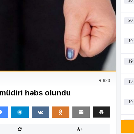
20
20
19
19
623
19
 müdiri həbs olundu
19
19
+