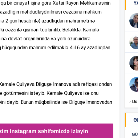
qa bir cinayət işinə görə Xətai Rayon Məhkəməsinin
Y
 azadlığın məhdudlaşdırılması cəzasına məhkum
17
günə 2 gün hesabı ilə) azadlıqdan məhrumetmə
i cəza ilə qismən toplanılıb. Beləliklə, Kəmalə
inə dövlət orqanlarında və yerli özünüidarə
17
q hüququndan məhrum edilməklə 4 il 6 ay azadlıqdan
17
, Kəmalə Quliyeva Dilguşə İmanova adlı rəfiqəsi ondan
ə götürməsini istəyib. Kəmalə Quliyeva isə onu
16
› Bü
yini deyib. Bunun müqbailində isə Dilguşə İmanovadan
Ə
16
zim Instagram səhifəmizdə izləyin
GÜ