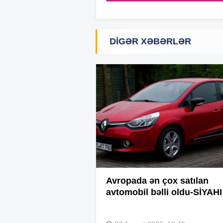
DIGƏR XƏBƏRLƏR
Avropada ən çox satılan
avtomobil bəlli oldu-SİYAHI