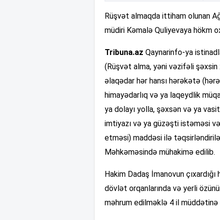
Rüşvət almaqda ittiham olunan A
müdiri Kəmalə Quliyevaya hökm o
Tribuna.az
Qaynarinfo-ya istinadl
(Rüşvət alma, yəni vəzifəli şəxsin x
əlaqədar hər hansı hərəkətə (hərə
himayədarlıq və ya laqeydlik müqa
ya dolayı yolla, şəxsən və ya vas
imtiyazı və ya güzəşti istəməsi və
etməsi) maddəsi ilə təqsirləndiri
Məhkəməsində mühakimə edilib.
Hakim Dadaş İmanovun çıxardığı 
dövlət orqanlarında və yerli özün
məhrum edilməklə 4 il müddətinə 