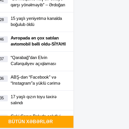
:41
qarşı yönəlməyib” – Ərdoğan
15 yaşlı yeniyetmə kanalda
:28
boğulub öldü
Avropada ən çox satılan
:46
avtomobil bəlli oldu-SİYAHI
“Qarabağ”dan Elvin
:37
Cəfərquliyev açıqlaması
ABŞ-dən “Facebook” və
:36
“Instagram”a yüklü cərimə
17 yaşlı qızın toyu təxirə
:35
salındı
Ceki Çanın Bakıda çəkdiyi
:25
BÜTÜN XƏBƏRLƏR
filmə görə Azərbaycan 1
milyon dollar ödəyə bilər?