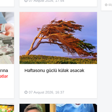
07 Avqust 2026, 17:54
03
15
15
15
rına
Həftəsonu güclü külək əsəcək
tlər
15
07 Avqust 2026, 16:37
15