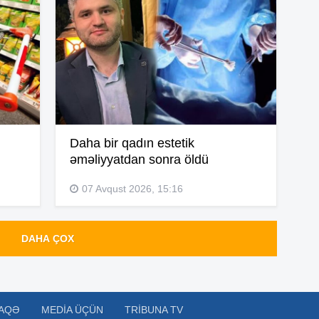
15
15
14
Daha bir qadın estetik
əməliyyatdan sonra öldü
14
07 Avqust 2026, 15:16
DAHA ÇOX
14
AQƏ
MEDIA ÜÇÜN
TRIBUNA TV