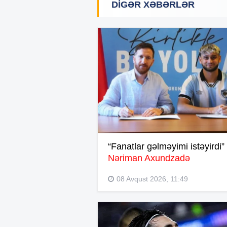
DIGƏR XƏBƏRLƏR
“Fanatlar gəlməyimi istəyirdi”
Nəriman Axundzadə
08 Avqust 2026, 11:49