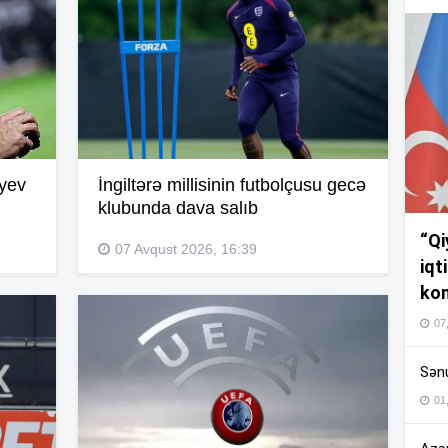
19
19
iyev
İngiltərə millisinin futbolçusu gecə
klubunda dava salıb
19
“Qi
07 Avqust 2026, 16:39
iqt
18
kom
07
18
Sənu
01
17