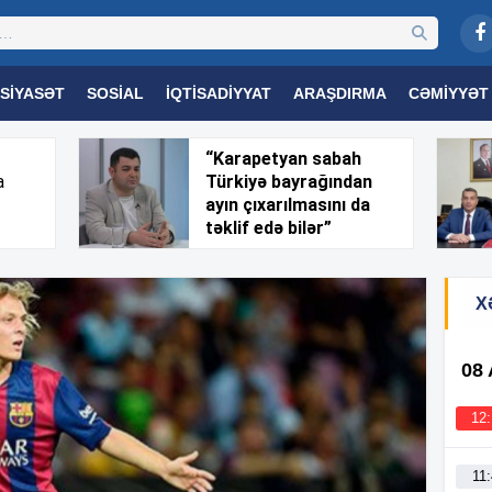
SIYASƏT
SOSIAL
İQTISADIYYAT
ARAŞDIRMA
CƏMIYYƏT
OGIYA
TƏHSIL
SAĞLAMLIQ
MARAQLI
TRIBUNA TV
“Karapetyan sabah
a
Türkiyə bayrağından
ayın çıxarılmasını da
təklif edə bilər”
X
08
12
11