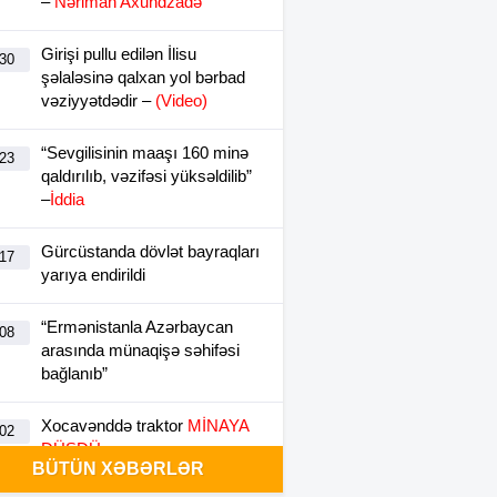
–
Nəriman Axundzadə
Girişi pullu edilən İlisu
:30
şəlaləsinə qalxan yol bərbad
vəziyyətdədir –
(Video)
“Sevgilisinin maaşı 160 minə
:23
qaldırılıb, vəzifəsi yüksəldilib”
–
İddia
Gürcüstanda dövlət bayraqları
:17
yarıya endirildi
“Ermənistanla Azərbaycan
:08
arasında münaqişə səhifəsi
bağlanıb”
Xocavənddə traktor
MİNAYA
:02
DÜŞDÜ
BÜTÜN XƏBƏRLƏR