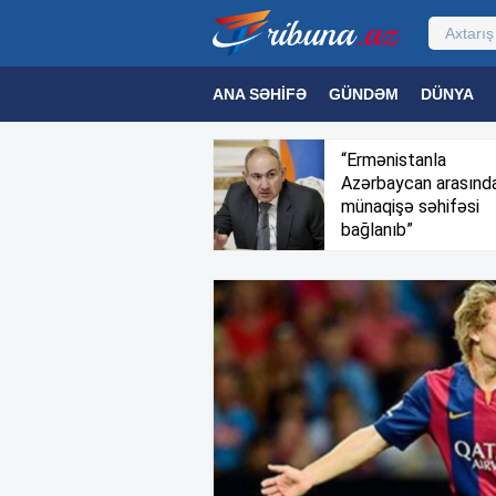
ANA SƏHIFƏ
GÜNDƏM
DÜNYA
MƏDƏNIYYƏT
MAQAZIN
TEXNOL
“Ermənistanla
Azərbaycan arasınd
münaqişə səhifəsi
bağlanıb”