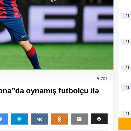
11
11
11
707
11
na”da oynamış futbolçu ilə
11