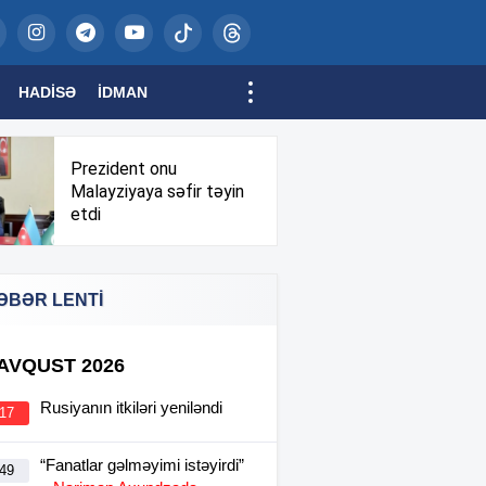
HADISƏ
İDMAN
Prezident onu
Malayziyaya səfir təyin
etdi
ƏBƏR LENTİ
 AVQUST 2026
Rusiyanın itkiləri yeniləndi
:17
“Fanatlar gəlməyimi istəyirdi”
:49