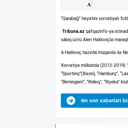
-
“Qarabağ” heyətini xorvatiyalı futb
Tribuna.az
qafqazinfo-ya istinadl
sabiq üzvü Alen Haliloviçlə maraqla
A.Haliloviç hazırda müqavilə ilə N
Xorvatiya millisində (2013-2019) 
“Sportinq”(Xixon), “Hamburq”, “Las
“Birmingem”, “Ridinq”, “Riyeka” klu
Ən son xəbərləri b