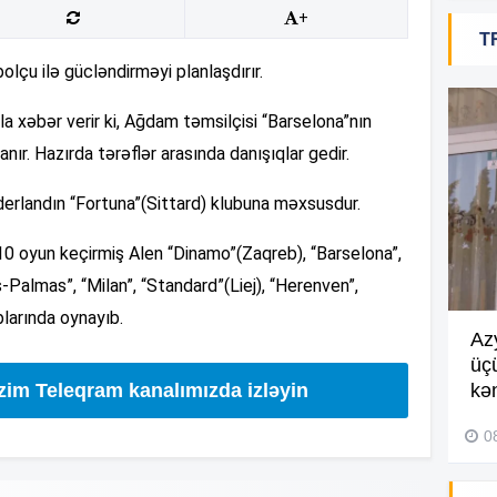
10
+
T
olçu ilə gücləndirməyi planlaşdırır.
10
a xəbər verir ki, Ağdam təmsilçisi “Barselona”nın
nır. Hazırda tərəflər arasında danışıqlar gedir.
10
iderlandın “Fortuna”(Sittard) klubuna məxsusdur.
10 oyun keçirmiş Alen “Dinamo”(Zaqreb), “Barselona”,
09
-Palmas”, “Milan”, “Standard”(Liej), “Herenven”,
blarında oynayıb.
09
Göyçayda məktəb binası
Az
acınacaqlı durumda –
VİDEO
üç
izim Teleqram kanalımızda izləyin
kən
04 Avqust 2026, 20:48
09
0