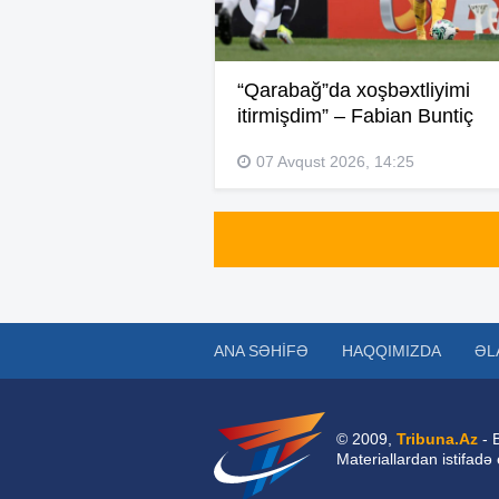
“Qarabağ”da xoşbəxtliyimi
itirmişdim” – Fabian Buntiç
07 Avqust 2026, 14:25
ANA SƏHIFƏ
HAQQIMIZDA
ƏL
© 2009,
Tribuna.Az
- 
Materiallardan istifadə