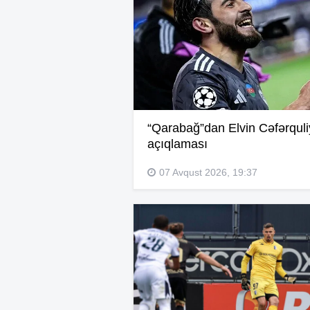
“Qarabağ”dan Elvin Cəfərqul
açıqlaması
07 Avqust 2026, 19:37