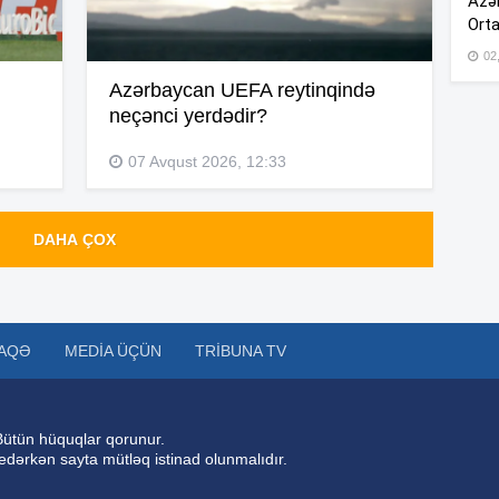
Azər
Orta
02
17
Azərbaycan UEFA reytinqində
neçənci yerdədir?
17
07 Avqust 2026, 12:33
17
DAHA ÇOX
17
AQƏ
MEDIA ÜÇÜN
TRIBUNA TV
17
Bütün hüquqlar qorunur.
 edərkən sayta mütləq istinad olunmalıdır.