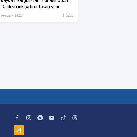
baycan–Qırğızıstan münasibətləri
oxuma, nə məcburdur”
 Dəhlizin inkişafına təkan verir
Kiberpolis əməliyyat keçirdi:
, Avqust - 14:27
1223
:54
Xarici saytları ələ keçirən
şəxslər tutuldu (VİDEO)
Prokurorluq həbs edilən rəislə
:52
bağlı məlumat yaydı
Rəşad Dağlı ilə bağlı SON
:48
DƏQİQƏ AÇIQLAMASI –
Azadlığa çıxır?
“Qiymətləndirmə sektoru
:41
iqtisadi islahatların mühüm
komponentidir”
Metrodakı təmirin kirayə
:11
bazarına təsiri –
Hansı
ərazilərdə qiymətlər artacaq?