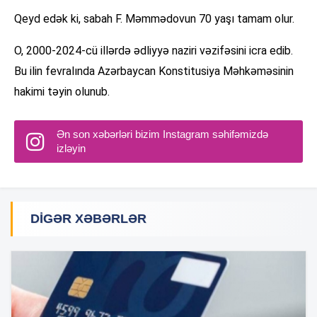
Qeyd edək ki, sabah F. Məmmədovun 70 yaşı tamam olur.
O, 2000-2024-cü illərdə ədliyyə naziri vəzifəsini icra edib.
Bu ilin fevralında Azərbaycan Konstitusiya Məhkəməsinin
hakimi təyin olunub.
Ən son xəbərləri bizim Instagram səhifəmizdə
izləyin
DIGƏR XƏBƏRLƏR