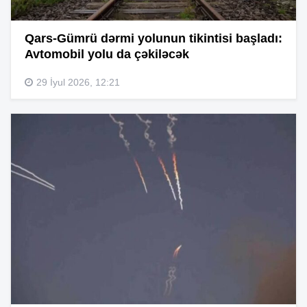
Qars-Gümrü dərmi yolunun tikintisi başladı:
Avtomobil yolu da çəkiləcək
29 İyul 2026, 12:21