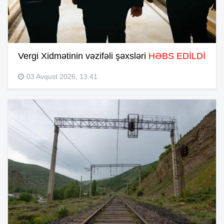
Vergi Xidmətinin vəzifəli şəxsləri
HƏBS EDİLDİ
03 Avqust 2026, 13:41