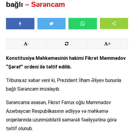
bağlı
– Sərəncam
-
+
Konstitusiya Məhkəməsinin hakimi Fikrət Məmmədov
“Şərəf” ordeni ilə təltif edilib.
Tribuna.az xəbər verir ki, Prezident İlham Əliyev bununla
bağlı Sərəncam imzalayıb.
Sərəncama əsasən, Fikrət Fərrux oğlu Məmmədov
Azərbaycan Respublikasının ədliyyə və məhkəmə
orqanlarında uzunmüddətli səmərəli fəaliyyətinə görə
təltif olunub.