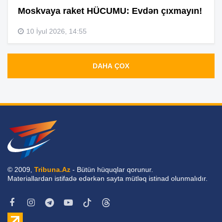
Moskvaya raket HÜCUMU: Evdən çıxmayın!
10 İyul 2026, 14:55
DAHA ÇOX
© 2009,
Tribuna.Az
- Bütün hüquqlar qorunur.
Materiallardan istifadə edərkən sayta mütləq istinad olunmalıdır.