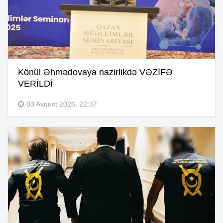
Könül Əhmədovaya nazirlikdə VƏZİFƏ
VERİLDİ
03 Avqust 2026, 22:37