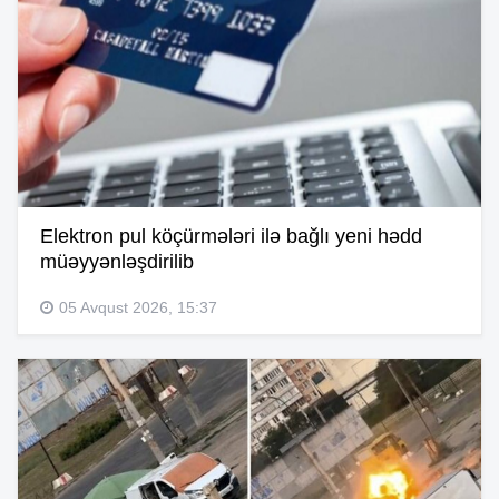
Elektron pul köçürmələri ilə bağlı yeni hədd
müəyyənləşdirilib
05 Avqust 2026, 15:37