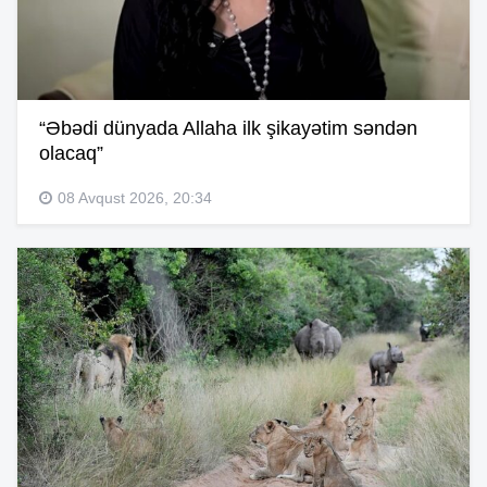
“Əbədi dünyada Allaha ilk şikayətim səndən
olacaq”
08 Avqust 2026, 20:34