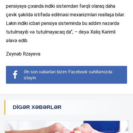
pensiyaya çıxanda indiki sistemdən fərqli olaraq daha
çevik şəkildə istifadə edilməsi mexanizmləri reallaşa bilər.
Lakin indiki icbari pensiya sistemində bu addım nəzərdə
tutulmayıb və tutulmayacaq da”, – deyə Xaliq Kərimli
əlavə edib.
Zeynəb Rzayeva
Ən son xəbərləri bizim Facebook səhifəmizdə
izləyin
DIGƏR XƏBƏRLƏR