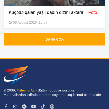
Küçədə qalan yaşlı qadın qızını axtarır –
Foto
08 Avqust 2026, 18:57
DAHA ÇOX
© 2009,
Tribuna.Az
- Bütün hüquqlar qorunur.
Materiallardan istifadə edərkən sayta mütləq istinad olunmalıdır.