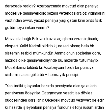
dərəcədə realdır? Azərbaycanda mövcud olan pensiya
modeli və qanunvericilik bazası vətəndaşlara öz yığımlarını
vaxtından əvvəl, yaxud pensiya yaşı çatan kimi birdəfəlik
götürməyə imkan verirmi?
Mövzu ilə bağlı Bakıvaxtı.az-a açıqlama verən iqtisadçı
ekspert Xalid Kərimli bildirib ki, nəzəri olaraq belə bir
sistemin tətbiqi mümkündür. Amma onun sözlərinə görə,
hazırda ölkə qanunvericiliyində bu, nəzərdə tutulmayıb.
Müsahibimiz bildirib ki, Azərbaycan fərqli bir pensiya
sistemini əsas götürüb – həmrəylik prinsipi:
“Yəni indiki işləyənlər hazırda pensiyada olan şəxslərin
pensiyasını ödəyirlər. Çatışmayan vəsait isə dövlət
büdcəsindən qarşılanır. Ölkədəki mövcud vəziyyət belədir
ki, hazırda işləyənlərin pensiya fonduna etdiyi rüsumlardan