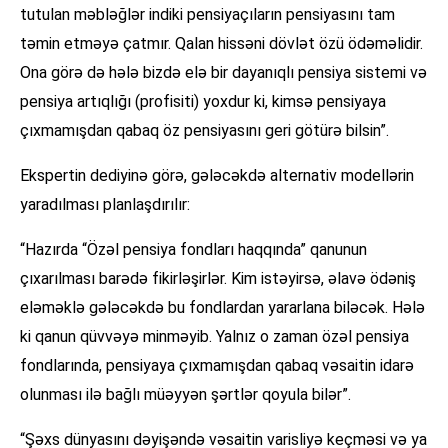
tutulan məbləğlər indiki pensiyaçıların pensiyasını tam
təmin etməyə çatmır. Qalan hissəni dövlət özü ödəməlidir.
Ona görə də hələ bizdə elə bir dayanıqlı pensiya sistemi və
pensiya artıqlığı (profisiti) yoxdur ki, kimsə pensiyaya
çıxmamışdan qabaq öz pensiyasını geri götürə bilsin”.
Ekspertin dediyinə görə, gələcəkdə alternativ modellərin
yaradılması planlaşdırılır:
“Hazırda “Özəl pensiya fondları haqqında” qanunun
çıxarılması barədə fikirləşirlər. Kim istəyirsə, əlavə ödəniş
eləməklə gələcəkdə bu fondlardan yararlana biləcək. Hələ
ki qanun qüvvəyə minməyib. Yalnız o zaman özəl pensiya
fondlarında, pensiyaya çıxmamışdan qabaq vəsaitin idarə
olunması ilə bağlı müəyyən şərtlər qoyula bilər”.
“Şəxs dünyasını dəyişəndə vəsaitin varisliyə keçməsi və ya