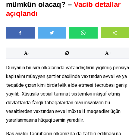
mümkün olacaq? –
Vacib detallar
açıqlandı
-
+
Dünyanın bir sıra ölkələrində vətəndaşların yığılmış pensiya
kapitalını müəyyən şərtlər daxilində vaxtından əvvəl və ya
təqaüdə çıxan kimi birdəfəlik əldə etməsi təcrübəsi geniş
yayılıb. Xüsusilə sosial təminat sistemləri inkişaf etmiş
dövlətlərdə fərqli təbəqələrdən olan insanların bu
vəsaitlərdən vaxtından əvvəl müxtəlif məqsədlər üçün
yararlanmasına hüquqi zəmin yaradılır.
Bəs analoji təcrübənin ölkəmizdə də tətbiq edilməsi nə