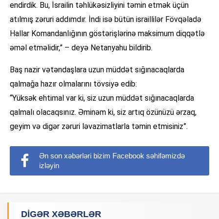
endirdik. Bu, İsrailin təhlükəsizliyini təmin etmək üçün
atılmış zəruri addımdır. İndi isə bütün israillilər Fövqəladə
Hallar Komandanlığının göstərişlərinə maksimum diqqətlə
əməl etməlidir,” – deyə Netanyahu bildirib.
Baş nazir vətəndaşlara uzun müddət sığınacaqlarda
qalmağa hazır olmalarını tövsiyə edib:
“Yüksək ehtimal var ki, siz uzun müddət sığınacaqlarda
qalmalı olacaqsınız. Əminəm ki, siz artıq özünüzü ərzaq,
geyim və digər zəruri ləvazimatlarla təmin etmisiniz”.
Ən son xəbərləri bizim Facebook səhifəmizdə
izləyin
DIGƏR XƏBƏRLƏR