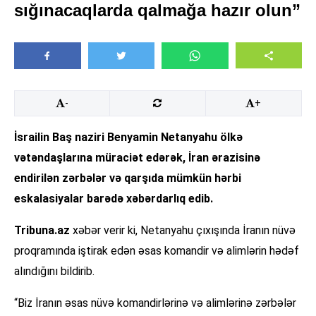
sığınacaqlarda qalmağa hazır olun”
-
+
İsrailin Baş naziri Benyamin Netanyahu ölkə
vətəndaşlarına müraciət edərək, İran ərazisinə
endirilən zərbələr və qarşıda mümkün hərbi
eskalasiyalar barədə xəbərdarlıq edib.
Tribuna.az
xəbər verir ki, Netanyahu çıxışında İranın nüvə
proqramında iştirak edən əsas komandir və alimlərin hədəf
alındığını bildirib.
“Biz İranın əsas nüvə komandirlərinə və alimlərinə zərbələr