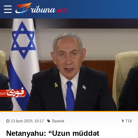
13 İyun 2025, 10:17
Siyasət
718
Netanyahu: “Uzun müddət