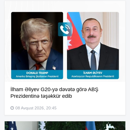
İlham Əliyev G20-yə dəvətə görə ABŞ
Prezidentinə təşəkkür edib
08 Avqust 2026, 20:45