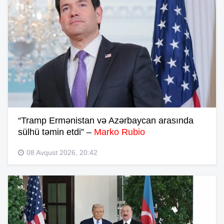
“Tramp Ermənistan və Azərbaycan arasında
sülhü təmin etdi” –
Marko Rubio
08 Avqust 2026, 20:42