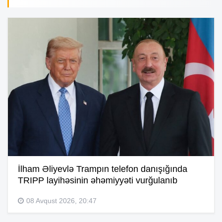
İlham Əliyevlə Trampın telefon danışığında
TRIPP layihəsinin əhəmiyyəti vurğulanıb
08 Avqust 2026, 20:47