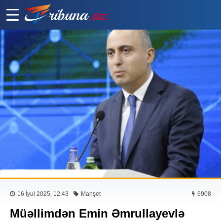
16 İyul 2025, 12:43
Manşet
6908
Müəllimdən Emin Əmrullayevlə