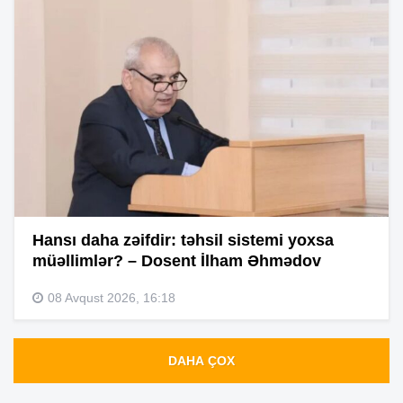
Hansı daha zəifdir: təhsil sistemi yoxsa
müəllimlər? – Dosent İlham Əhmədov
08 Avqust 2026, 16:18
DAHA ÇOX