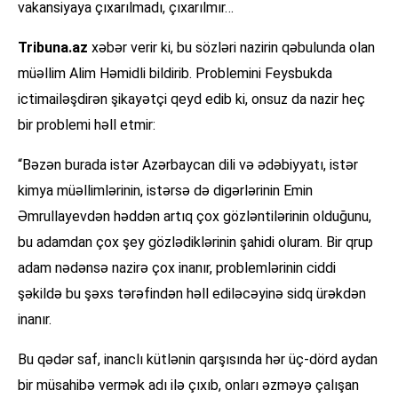
vakansiyaya çıxarılmadı, çıxarılmır…
Tribuna.az
xəbər verir ki, bu sözləri nazirin qəbulunda olan
müəllim Alim Həmidli bildirib. Problemini Feysbukda
ictimailəşdirən şikayətçi qeyd edib ki, onsuz da nazir heç
bir problemi həll etmir:
“Bəzən burada istər Azərbaycan dili və ədəbiyyatı, istər
kimya müəllimlərinin, istərsə də digərlərinin Emin
Əmrullayevdən həddən artıq çox gözləntilərinin olduğunu,
bu adamdan çox şey gözlədiklərinin şahidi oluram. Bir qrup
adam nədənsə nazirə çox inanır, problemlərinin ciddi
şəkildə bu şəxs tərəfindən həll ediləcəyinə sidq ürəkdən
inanır.
Bu qədər saf, inanclı kütlənin qarşısında hər üç-dörd aydan
bir müsahibə vermək adı ilə çıxıb, onları əzməyə çalışan