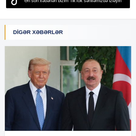
Ən son xəbərləri bizim TikTok səhifəmizdə izləyin
DIGƏR XƏBƏRLƏR