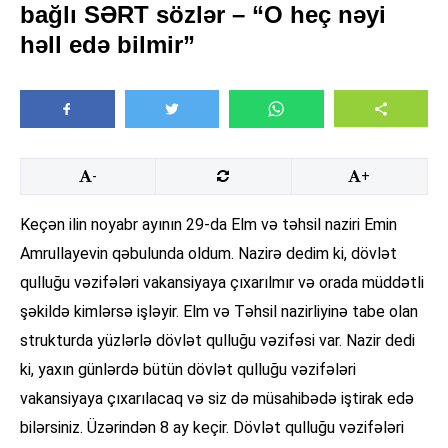
bağlı SƏRT sözlər – “O heç nəyi
həll edə bilmir”
-
+
Keçən ilin noyabr ayının 29-da Elm və təhsil naziri Emin
Amrullayevin qəbulunda oldum. Nazirə dedim ki, dövlət
qulluğu vəzifələri vakansiyaya çıxarılmır və orada müddətli
şəkildə kimlərsə işləyir. Elm və Təhsil nazirliyinə tabe olan
strukturda yüzlərlə dövlət qulluğu vəzifəsi var. Nazir dedi
ki, yaxın günlərdə bütün dövlət qulluğu vəzifələri
vakansiyaya çıxarılacaq və siz də müsahibədə iştirak edə
bilərsiniz. Üzərindən 8 ay keçir. Dövlət qulluğu vəzifələri