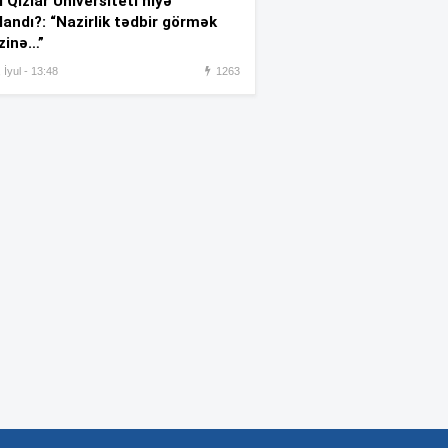
 Qızlar Universiteti niyə
hücum – 4 nəfər xəsarət aldı
landı?: “Nazirlik tədbir görmək
zinə…”
TƏBİB 6.2 milyonu tibbi
:07
 İyul - 13:48
1263
vasitələrin və oksigen qazının
alınmasına sərf edəcək
“Reuters”: Müharibədə 3 400-
:05
dən çox iranlı və 18 ABŞ
hərbçisi həlak olub
Rusiyada ballistik raketlər
:28
üzrə tədqiqat aparan institutda
yanğın olub
“Qarabağ”ı şişirtməyə ehtiyac
:24
yoxdur” –
Milevski
Zəng yox, mesaj:
İnsanlar
:22
niyə danışmaq əvəzinə
yazışmağa üstünlük verir?