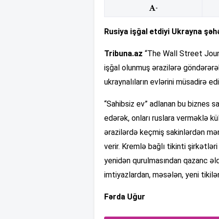
-
Rusiya işğal etdiyi Ukrayna şəh
Tribuna.az
“The Wall Street Journ
işğal olunmuş ərazilərə göndərərə
ukraynalıların evlərini müsadirə edi
“Sahibsiz ev” adlanan bu biznes sa
edərək, onları ruslara verməklə kül
ərazilərdə keçmiş sakinlərdən mənz
verir. Kremlə bağlı tikinti şirkətlə
yenidən qurulmasından qazanc əldə
imtiyazlardan, məsələn, yeni tikilə
Fərda Uğur