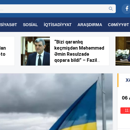
SIYASƏT
SOSIAL
İQTISADIYYAT
ARAŞDIRMA
CƏMIYYƏT
OGIYA
TƏHSIL
SAĞLAMLIQ
MARAQLI
TRIBUNA TV
“Bizi qaranlıq
dan
keçmişdən Məhəmməd
oto
Əmin Rəsulzadə
qopara bildi” – Fazil
Mustafa
X
06
11