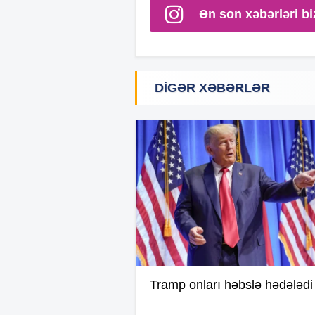
Ən son xəbərləri bi
DIGƏR XƏBƏRLƏR
Tramp onları həbslə hədələdi