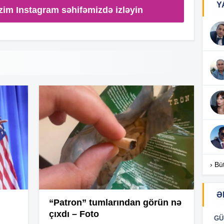
Y
zim Instagram səhifəmizdə izləyin
10
10
10
09
› Bü
09
Ə
“Patron” tumlarından görün nə
09
çıxdı – Foto
GÜ