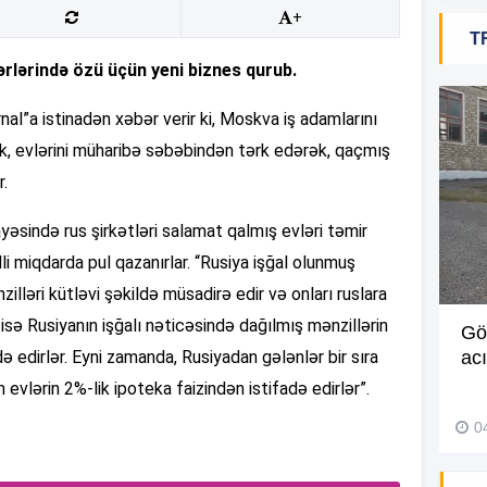
+
10
T
ərlərində özü üçün yeni biznes qurub.
10
al”a istinadən xəbər verir ki, Moskva iş adamlarını
k, evlərini müharibə səbəbindən tərk edərək, qaçmış
r.
10
yəsində rus şirkətləri salamat qalmış evləri təmir
li miqdarda pul qazanırlar. “Rusiya işğal olunmuş
10
illəri kütləvi şəkildə müsadirə edir və onları ruslara
ri isə Rusiyanın işğalı nəticəsində dağılmış mənzillərin
Müdir maaşa görə etiraz edən
Gö
10
 edirlər. Eyni zamanda, Rusiyadan gələnlər bir sıra
işçini döyüb? –
Video
ac
n evlərin 2%-lik ipoteka faizindən istifadə edirlər”.
27 İyul 2026, 11:18
10
0
10