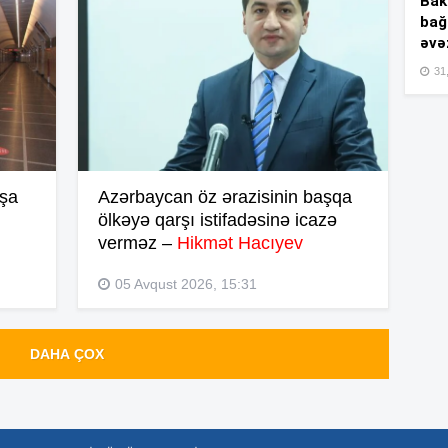
Bakı
bağ
əvə
20
31,
20
nşa
Azərbaycan öz ərazisinin başqa
ölkəyə qarşı istifadəsinə icazə
19
verməz –
Hikmət Hacıyev
05 Avqust 2026, 15:31
19
DAHA ÇOX
19