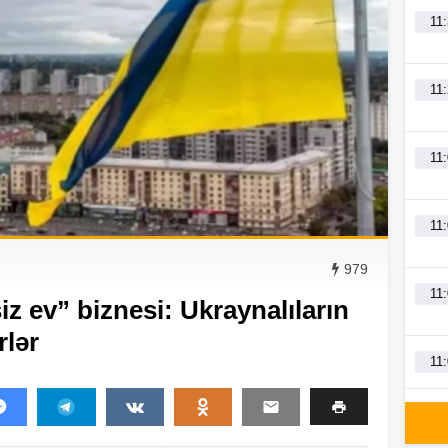
11
11
11
11
979
11
z ev” biznesi: Ukraynalıların
rlər
11
11