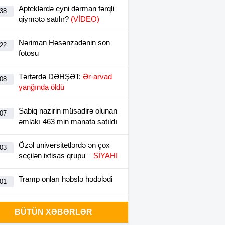
Apteklərdə eyni dərman fərqli
:38
qiymətə satılır?
(VİDEO)
Nəriman Həsənzadənin son
:22
fotosu
Tərtərdə DƏHŞƏT:
Ər-arvad
:08
yanğında öldü
Sabiq nazirin müsadirə olunan
:07
əmlakı 463 min manata satıldı
Özəl universitetlərdə ən çox
:03
seçilən ixtisas qrupu –
SİYAHI
Tramp onları həbslə hədələdi
:01
Qızıl bahalaşdı
:00
BÜTÜN XƏBƏRLƏR