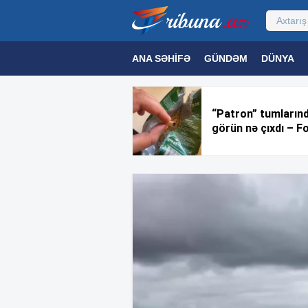
ANA SƏHIFƏ
GÜNDƏM
DÜNYA
MƏDƏNIYYƏT
MAQAZIN
TEXNOL
“Patron” tumların
görün nə çıxdı – F