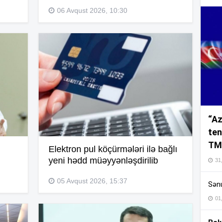
06 Avqust 2026, 10:30
09
05
20
“Az
ten
20
TM
Elektron pul köçürmələri ilə bağlı
yeni hədd müəyyənləşdirilib
31,
20
05 Avqust 2026, 15:37
Sənu
01
20