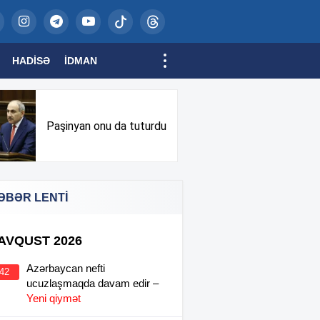
HADISƏ
İDMAN
Paşinyan onu da tuturdu
ƏBƏR LENTİ
 AVQUST 2026
Azərbaycan nefti
:42
ucuzlaşmaqda davam edir –
Yeni qiymət