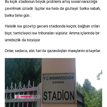
Bu kiçik stadionun böyük problemi artıq sosial narazılığa
çevrilmək üzrədir. İşçilər isə hələ də gözləyir: bəlkə sabah,
bəlkə birisi gün…
Hələlik isə gözətçi gecəni stadionda keçirir, bağban otları
biçir, təmizləyici isə tribunaları süpürür. Amma içlərində bir
ümidsizlik də böyüyür.
Onlar, sadəcə, alın təri ilə qazandıqları maaşlarını istəyirlər.