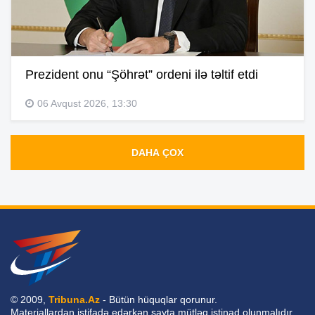
Prezident onu “Şöhrət” ordeni ilə təltif etdi
06 Avqust 2026, 13:30
DAHA ÇOX
© 2009,
Tribuna.Az
- Bütün hüquqlar qorunur.
Materiallardan istifadə edərkən sayta mütləq istinad olunmalıdır.