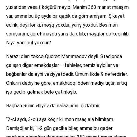
yuxarıdan vəsait köçürülməyib. Mənim 363 manat maaşım
var, amma bu üç ayda bir qəpik də görməmişəm. Şikayət
edirik, deyirlər ki, məşq yoxdur, yarış yoxdur. Bəs mən
soruşuram, aprel-mayda yarış da olub, məşqlər də keçirilib.
Niyə yəni pul yoxdur?
Narazı olan təkcə Qüdrət Məmmədov deyil. Stadionda
çalışan digər əməkdaşlar – fəhlələr, təmizləyicilər və
bağbanlar da eyni vəziyyətdədir. Ümumilikdə 9 nəfərdirlər.
Onların dediyinə görə, əməkhaqqı ödənilmədiyi üçün artıq
işə gedib-gəlmək belə çətinləşib.
Bağban Ruhin Əliyev də narazılığını gizlətmir:
“2-ci aydı, 3-cü aya keçir ki, mən maaş ala bilmirəm.
Demişdilər ki, 1-2 gün gecikə bilər, amma bu qədər