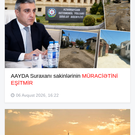
AAYDA Suraxanı sakinlərinin
MÜRACİƏTİNİ
EŞİTMİR
06 Avqust 2026, 16:22