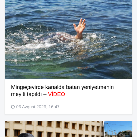
Mingəçevirdə kanalda batan yeniyetmənin
meyiti tapıldı –
VİDEO
06 Avqust 2026, 16:47