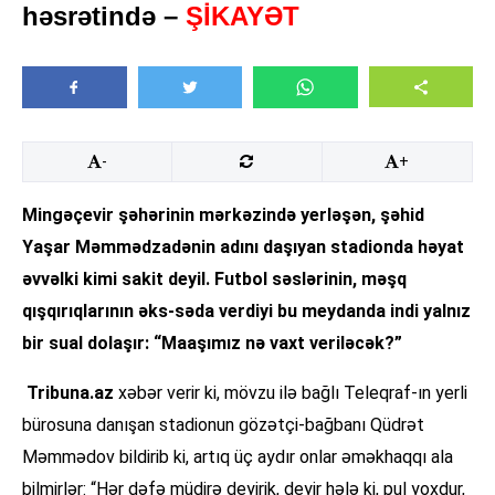
həsrətində –
ŞİKAYƏT
-
+
Mingəçevir şəhərinin mərkəzində yerləşən, şəhid
Yaşar Məmmədzadənin adını daşıyan stadionda həyat
əvvəlki kimi sakit deyil. Futbol səslərinin, məşq
qışqırıqlarının əks-səda verdiyi bu meydanda indi yalnız
bir sual dolaşır: “Maaşımız nə vaxt veriləcək?”
Tribuna.az
xəbər verir ki, mövzu ilə bağlı Teleqraf-ın yerli
bürosuna danışan stadionun gözətçi-bağbanı Qüdrət
Məmmədov bildirib ki, artıq üç aydır onlar əməkhaqqı ala
bilmirlər: “Hər dəfə müdirə deyirik, deyir hələ ki, pul yoxdur,