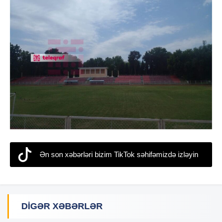
Ən son xəbərləri bizim TikTok səhifəmizdə izləyin
DIGƏR XƏBƏRLƏR