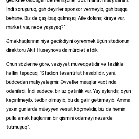
gecikmə olacağını deməmişdilər. 362 manat maaş alıram.
İndi soruşuruq, gah deyirlər sponsor verməyib, gah başqa
bəhanə. Biz də çaş-baş qalmışıq. Ailə dolanır, kirayə var,
market var, necə yaşayaq?”.
Əməkhaqlarının niyə gecikdiyini öyrənmək üçün stadionun
direktoru Akif Hüseynova da mürciət etdik.
Onun sözlərinə görə, vəziyyət müvəqqətidir və tezliklə
həllini tapacaq: “Stadion təsərrüfat hesablıdır, yəni,
büdcədən maliyyələşmir. Əvvəllər maaşlar vaxtında
ödənilirdi. İndi sadəcə, bir az çətinlik var. Yay aylarıdır, oyun
keçirilməyib, tədbir olmayıb, bu da gəlir gətirməyib. Amma
yaxın günlərdə müəyyən vəsait köçməlidir, biz də həmin
pulla əmək haqlarının bir qismini ödəməyi nəzərdə
tutmuşuq”.