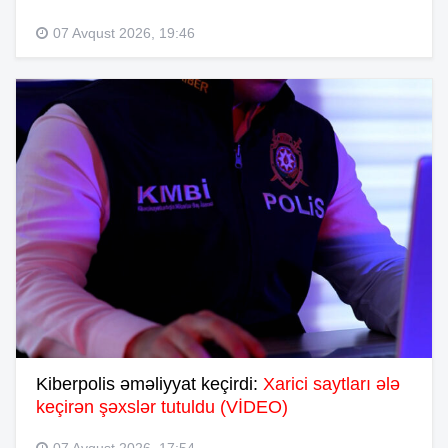
07 Avqust 2026, 19:46
Kiberpolis əməliyyat keçirdi:
Xarici saytları ələ
keçirən şəxslər tutuldu (VİDEO)
07 Avqust 2026, 17:54