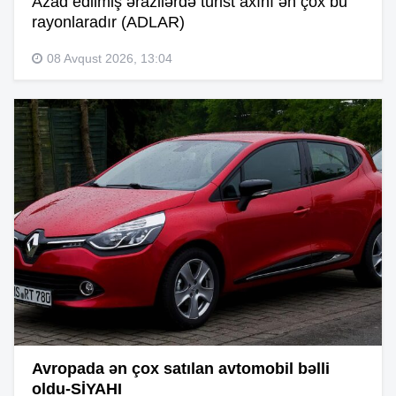
Azad edilmiş ərazilərdə turist axını ən çox bu
rayonlaradır (ADLAR)
08 Avqust 2026, 13:04
Avropada ən çox satılan avtomobil bəlli
oldu-SİYAHI