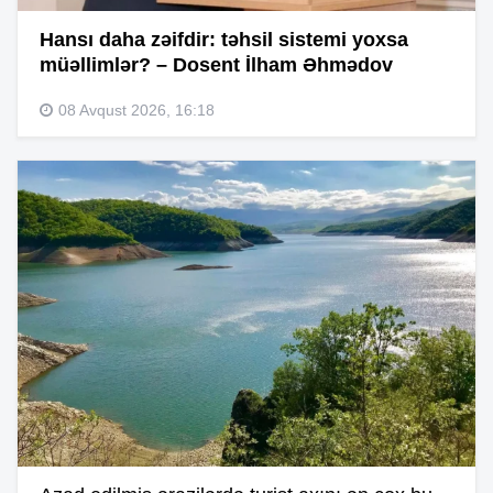
Hansı daha zəifdir: təhsil sistemi yoxsa
müəllimlər? – Dosent İlham Əhmədov
08 Avqust 2026, 16:18