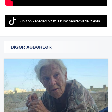
Ən son xəbərləri bizim TikTok səhifəmizdə izləyin
DIGƏR XƏBƏRLƏR