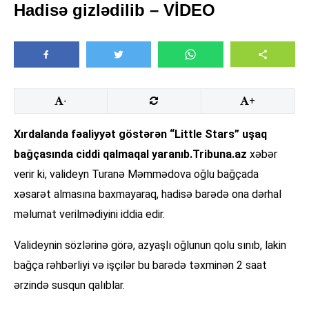
Hadisə gizlədilib – VİDEO
-
+
Xırdalanda fəaliyyət göstərən “Little Stars” uşaq
bağçasında ciddi qalmaqal yaranıb.
Tribuna.az
xəbər
verir ki, valideyn Turanə Məmmədova oğlu bağçada
xəsarət almasına baxmayaraq, hadisə barədə ona dərhal
məlumat verilmədiyini iddia edir.
Valideynin sözlərinə görə, azyaşlı oğlunun qolu sınıb, lakin
bağça rəhbərliyi və işçilər bu barədə təxminən 2 saat
ərzində susqun qalıblar.