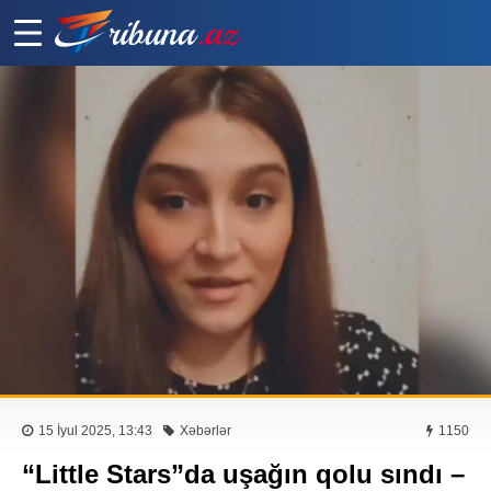
15 İyul 2025, 13:43
Xəbərlər
1150
“Little Stars”da uşağın qolu sındı –