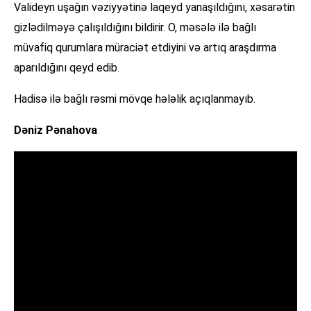
Valideyn uşağın vəziyyətinə laqeyd yanaşıldığını, xəsarətin
gizlədilməyə çalışıldığını bildirir. O, məsələ ilə bağlı
müvafiq qurumlara müraciət etdiyini və artıq araşdırma
aparıldığını qeyd edib.
Hadisə ilə bağlı rəsmi mövqe hələlik açıqlanmayıb.
Dəniz Pənahova