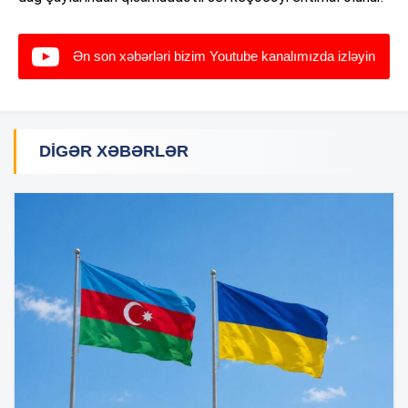
Ən son xəbərləri bizim Youtube kanalımızda izləyin
DIGƏR XƏBƏRLƏR