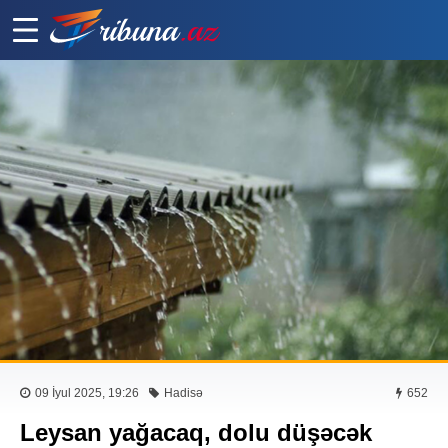
09 İyul 2025, 19:26
Hadisə
652
Leysan yağacaq, dolu düşəcək