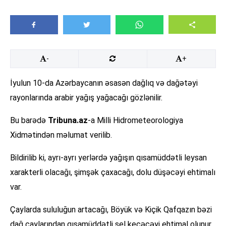
-
+
İyulun 10-da Azərbaycanın əsasən dağlıq və dağətəyi
rayonlarında arabir yağış yağacağı gözlənilir.
Bu barədə
Tribuna.az
-a Milli Hidrometeorologiya
Xidmətindən məlumat verilib.
Bildirilib ki, ayrı-ayrı yerlərdə yağışın qısamüddətli leysan
xarakterli olacağı, şimşək çaxacağı, dolu düşəcəyi ehtimalı
var.
Çaylarda sululuğun artacağı, Böyük və Kiçik Qafqazın bəzi
dağ çaylarından qısamüddətli sel keçəcəyi ehtimal olunur.