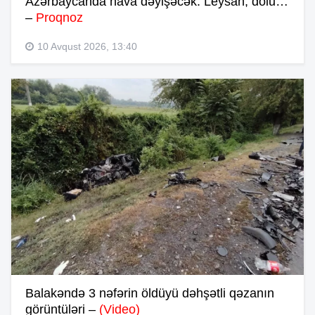
Azərbaycanda hava dəyişəcək: Leysan, dolu…
–
Proqnoz
10 Avqust 2026, 13:40
Balakəndə 3 nəfərin öldüyü dəhşətli qəzanın
görüntüləri –
(Video)