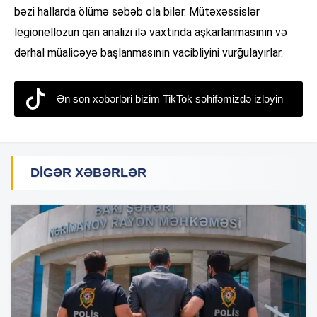
bəzi hallarda ölümə səbəb ola bilər. Mütəxəssislər
legionellozun qan analizi ilə vaxtında aşkarlanmasının və
dərhal müalicəyə başlanmasının vacibliyini vurğulayırlar.
Ən son xəbərləri bizim TikTok səhifəmizdə izləyin
DIGƏR XƏBƏRLƏR