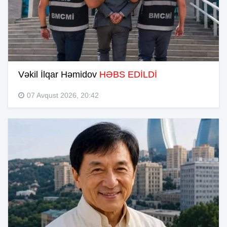
Vəkil İlqar Həmidov
HƏBS EDİLDİ
07 Avqust 2026, 20:42