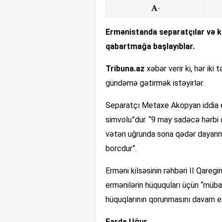
-
Ermənistanda separatçılar və k
qabartmağa başlayıblar.
Tribuna.az
xəbər verir ki, hər iki
gündəmə gətirmək istəyirlər.
Separatçı Metaxe Akopyan iddia ed
simvolu”dur. “9 may sadəcə hərbi qə
vətən uğrunda sona qədər dayanma
borcdur”.
Erməni kilsəsinin rəhbəri II Qaregi
ermənilərin hüququları üçün “mübar
hüquqlarının qorunmasını davam e
Fərda Uğur