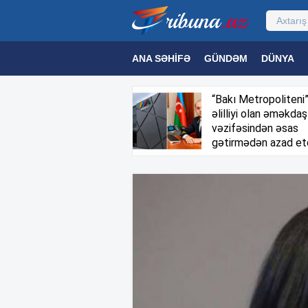
ANA SƏHIFƏ
GÜNDƏM
DÜNYA
MƏDƏNIYYƏT
MAQAZIN
TEXNOL
“Bakı Metropoliteni
əlilliyi olan əməkdaş
vəzifəsindən əsas
gətirmədən azad et