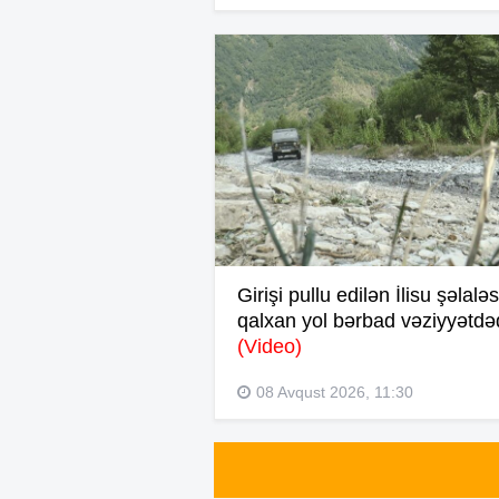
Girişi pullu edilən İlisu şəlalə
qalxan yol bərbad vəziyyətdəd
(Video)
08 Avqust 2026, 11:30