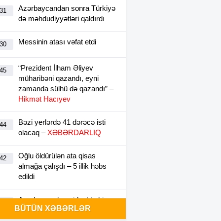
Azərbaycandan sonra Türkiyə
:31
də məhdudiyyətləri qaldırdı
Messinin atası vəfat etdi
:30
“Prezident İlham Əliyev
:45
müharibəni qazandı, eyni
zamanda sülhü də qazandı” –
Hikmət Hacıyev
Bəzi yerlərdə 41 dərəcə isti
:44
olacaq –
XƏBƏRDARLIQ
Oğlu öldürülən ata qisas
:42
almağa çalışdı – 5 illik həbs
edildi
Azərbaycanlı rezident həkim
:35
BÜTÜN XƏBƏRLƏR
Türkiyədə intihara cəhd edib