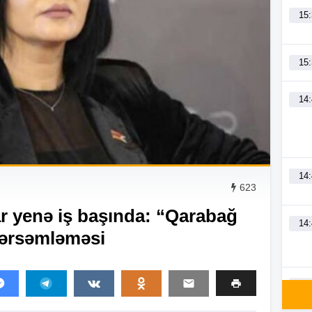
15
15
14
14
623
ar yenə iş başında: “Qarabağ
14
 sərsəmləməsi
14