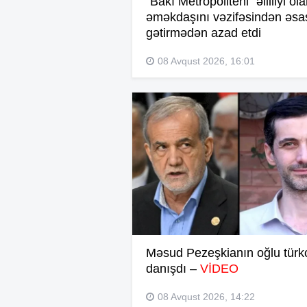
“Bakı Metropoliteni” əlilliyi ol
əməkdaşını vəzifəsindən əsa
gətirmədən azad etdi
08 Avqust 2026, 16:01
Məsud Pezeşkianın oğlu türk
danışdı –
VİDEO
08 Avqust 2026, 14:22