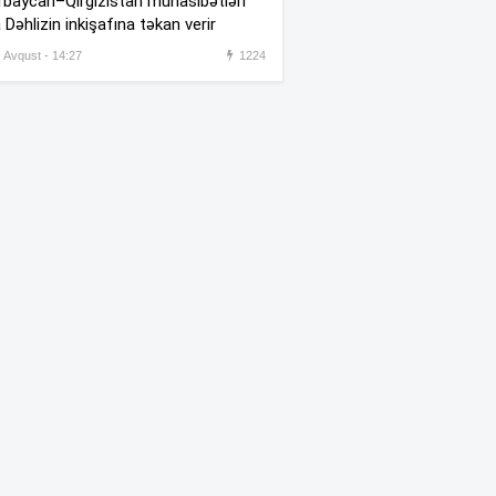
baycan–Qırğızıstan münasibətləri
 Dəhlizin inkişafına təkan verir
Milli Qəhrəman Hökumə
:18
, Avqust - 14:27
1224
Əliyevanın doğum günüdür
Mövsümə Ronaldosuz
:00
başlayacaqlar
“Brent” bahalaşdı
:40
Prezidentliyə başlayan
:16
Esprielyaya 1 milyard dollar
veriləcək
Dalaşanları ayırarkən
:11
öldürülən Azər vəkilin qardaşı
imiş –
Foto
 AVQUST 2026