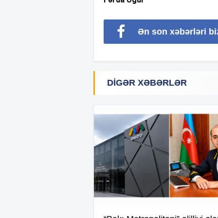
Ən son xəbərləri b
DIGƏR XƏBƏRLƏR