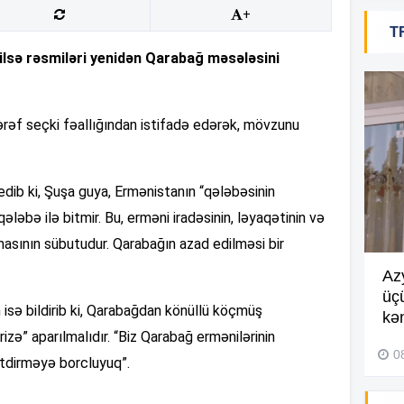
+
14
T
ilsə rəsmiləri yenidən Qarabağ məsələsini
14
 tərəf seçki fəallığından istifadə edərək, mövzunu
14
ib ki, Şuşa guya, Ermənistanın “qələbəsinin
ləbə ilə bitmir. Bu, erməni iradəsinin, ləyaqətinin və
14
sının sübutudur. Qarabağın azad edilməsi bir
Göyçayda məktəb binası
Az
13
acınacaqlı durumda –
VİDEO
üç
n isə bildirib ki, Qarabağdan könüllü köçmüş
kən
04 Avqust 2026, 20:48
izə” aparılmalıdır. “Biz Qarabağ ermənilərinin
13
0
tdirməyə borcluyuq”.