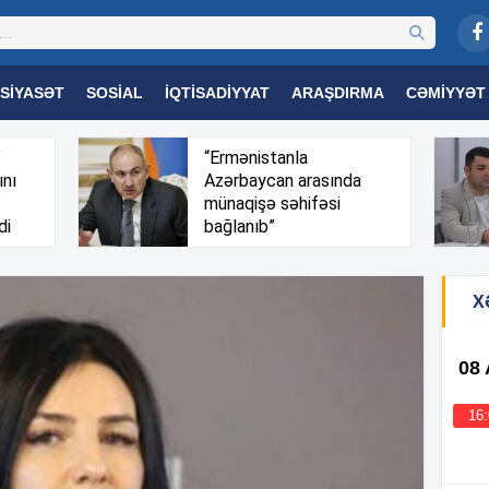
SIYASƏT
SOSIAL
İQTISADIYYAT
ARAŞDIRMA
CƏMIYYƏT
OGIYA
TƏHSIL
SAĞLAMLIQ
MARAQLI
TRIBUNA TV
”
“Ermənistanla
ını
Azərbaycan arasında
münaqişə səhifəsi
di
bağlanıb”
X
08
16