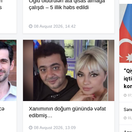
an
Oğlu öldürülən ata qisas almağa
s
çalışdı – 5 illik həbs edildi
11
08 Avqust 2026, 14:42
11
“Qi
11
iqt
kom
07
11
cə
Xanımının doğum günündə vəfat
Sənu
edibmiş…
10
01
08 Avqust 2026, 13:09