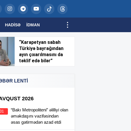
HADISƏ
İDMAN
“Karapetyan sabah
Türkiyə bayrağından
ayın çıxarılmasını da
təklif edə bilər”
ƏBƏR LENTİ
 AVQUST 2026
“Bakı Metropoliteni” əlilliyi olan
:01
əməkdaşını vəzifəsindən
əsas gətirmədən azad etdi