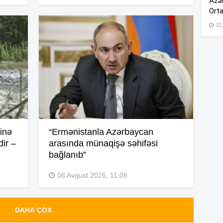
Azər
Orta
10
02
10
09
09
sinə
“Ermənistanla Azərbaycan
ir –
arasında münaqişə səhifəsi
bağlanıb”
09
08 Avqust 2026, 11:08
DAHA ÇOX
07