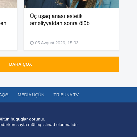
Üç uşaq anası estetik
yeni
əməliyyatdan sonra ölüb
14
05 Avqust 2026, 15:03
14
DAHA ÇOX
14
AQƏ
MEDIA ÜÇÜN
TRIBUNA TV
14
Bütün hüquqlar qorunur.
 edərkən sayta mütləq istinad olunmalıdır.
14