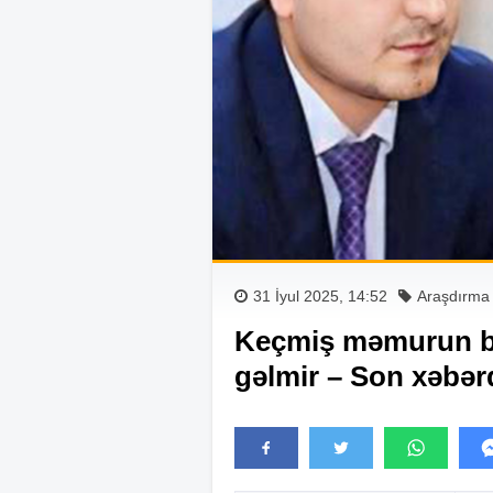
31 İyul 2025, 14:52
Araşdırma
Keçmiş məmurun b
gəlmir – Son xəbərd