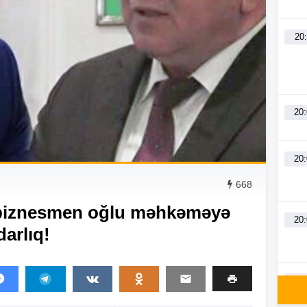
20
20
20
668
iznesmen oğlu məhkəməyə
20
arlıq!
19