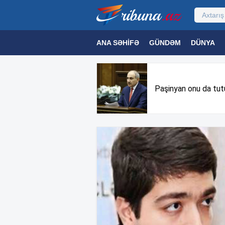
ANA SƏHIFƏ
GÜNDƏM
DÜNYA
MƏDƏNIYYƏT
MAQAZIN
TEXNOL
Paşinyan onu da tut