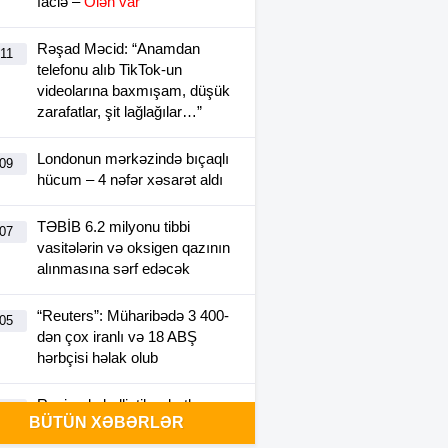
faciə –
Ölən var
Rəşad Məcid: “Anamdan
:11
telefonu alıb TikTok-un
videolarına baxmışam, düşük
zarafatlar, şit lağlağılar…”
Londonun mərkəzində bıçaqlı
:09
hücum – 4 nəfər xəsarət aldı
TƏBİB 6.2 milyonu tibbi
:07
vasitələrin və oksigen qazının
alınmasına sərf edəcək
“Reuters”: Müharibədə 3 400-
:05
dən çox iranlı və 18 ABŞ
hərbçisi həlak olub
Rusiyada ballistik raketlər
:28
BÜTÜN XƏBƏRLƏR
üzrə tədqiqat aparan institutda
yanğın olub