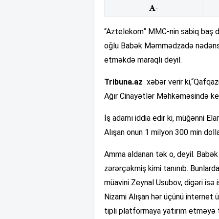
-
“Aztelekom” MMC-nin sabiq ba
oğlu Babək Məmmədzadə nədənsə 
etməkdə maraqlı deyil.
Tribuna.az
xəbər verir ki,“Qafqaz
Ağır Cinayətlər Məhkəməsində keçir
İş adamı iddia edir ki, müğənni Elar
Alışan onun 1 milyon 300 min dolla
Amma aldanan tək o, deyil. Babək 
zərərçəkmiş kimi tanınıb. Bunlard
müavini Zeynal Usubov, digəri isə iş
Nizami Alışan hər üçünü internet ü
tipli platformaya yatırım etməyə 