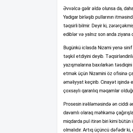
Əvvəlcə gəlir əldə olunsa da, dah
Yadigar birləşib pullarının itməsin
təqsirli bilmir. Deyir ki, zərərçəkm
ediblər və yalnız son anda ziyana 
Bugünkü iclasda Nizami yenə sini
təşkil etdiyini deyib. Təqsirləndi
yazışmalarına baxılarkən təsdiqin
etmək üçün Nizamini öz ofisinə çağ
əməliyyat keçirib. Cinayət işində 
çoxsaylı qaranlıq məqamlar olduğu
Prosesin irəliləməsində ən ciddi
davamlı olaraq məhkəmə çağırışla
miqdarda pul itirən biri kimi bütün 
olmalıdır. Artıq üçüncü dəfədir ki, 