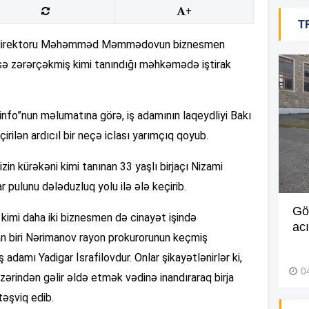
+
T
19
ş direktoru Məhəmməd Məmmədovun biznesmen
zərərçəkmiş kimi tanındığı məhkəmədə iştirak
19
info”nun məlumatına görə, iş adamının laqeydliyi Bakı
ilən ardıcıl bir neçə iclası yarımçıq qoyub.
18
izin kürəkəni kimi tanınan 33 yaşlı birjaçı Nizami
r pulunu dələduzluq yolu ilə ələ keçirib.
17
Müdir maaşa görə etiraz edən
Gö
kimi daha iki biznesmen də cinayət işində
işçini döyüb? –
Video
ac
an biri Nərimanov rayon prokurorunun keçmiş
17
27 İyul 2026, 11:18
 adamı Yadigar İsrafilovdur. Onlar şikayətlənirlər ki,
0
zərindən gəlir əldə etmək vədinə inandıraraq birja
17
təşviq edib.