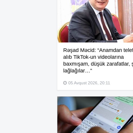
Rəşad Məcid: “Anamdan tele
alıb TikTok-un videolarına
baxmışam, düşük zarafatlar, ş
lağlağılar…”
05 Avqust 2026, 20:11