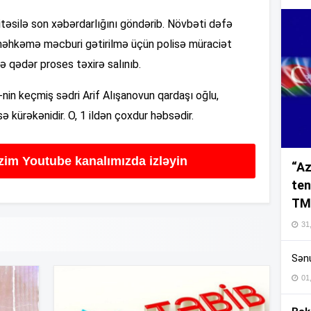
16
itəsilə son xəbərdarlığını göndərib. Növbəti dəfə
hkəmə məcburi gətirilmə üçün polisə müraciət
ə qədər proses təxirə salınıb.
nin keçmiş sədri Arif Alışanovun qardaşı oğlu,
16
kürəkənidir. O, 1 ildən çoxdur həbsədir.
16
izim Youtube kanalımızda izləyin
“Az
ten
16
TM
31,
16
Sənu
01
16