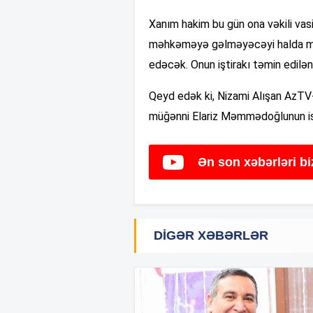
Xanım hakim bu gün ona vəkili vas
məhkəməyə gəlməyəcəyi halda mə
edəcək. Onun iştirakı təmin edilən
Qeyd edək ki, Nizami Alışan AzTV-
müğənni Elariz Məmmədoğlunun isə 
Ən son xəbərləri b
DIGƏR XƏBƏRLƏR