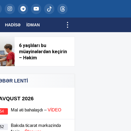
HADISƏ
İDMAN
6 yaşlıları bu
müayinələrdən keçirin
– Həkim
ƏBƏR LENTİ
 AVQUST 2026
Mal əti bahalaşdı –
VİDEO
:54
Bakıda ticarət mərkəzində
:52