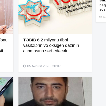
Bakı
bağ
əvə
15
31,
15
fonu
TƏBİB 6.2 milyonu tibbi
vasitələrin və oksigen qazının
15
it
alınmasına sərf edəcək
15
05 Avqust 2026, 20:07
15
15