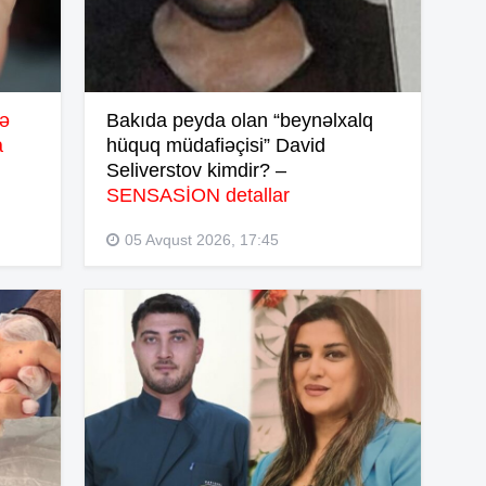
15
yə
Bakıda peyda olan “beynəlxalq
a
hüquq müdafiəçisi” David
Seliverstov kimdir? –
15
SENSASİON detallar
05 Avqust 2026, 17:45
15
14
14