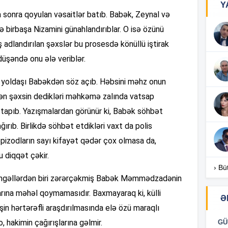
Y
a sonra qoyulan vəsaitlər batıb. Babək, Zeynal və
17
də birbaşa Nizamini günahlandırıblar. O isə özünü
iş adlandırılan şəxslər bu prosesdə könüllü iştirak
düşəndə onu ələ veriblər.
f yoldaşı Babəkdən söz açıb. Həbsini məhz onun
17
rilən şəxsin dedikləri məhkəmə zalında vatsap
i tapıb. Yazışmalardan görünür ki, Babək söhbət
ırıb. Birlikdə söhbət etdikləri vaxt da polis
17
epizodların sayı kifayət qədər çox olmasa da,
 diqqət çəkir.
17
› Bü
 əngəllərdən biri zərərçəkmiş Babək Məmmədzadənin
rına məhəl qoymamasıdır. Baxmayaraq ki, külli
16
Ə
işin hərtərəfli araşdırılmasında elə özü maraqlı
o, hakimin çağırışlarına gəlmir.
GÜ