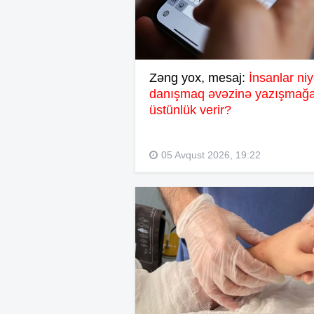
Zəng yox, mesaj:
İnsanlar ni
danışmaq əvəzinə yazışmağ
üstünlük verir?
05 Avqust 2026, 19:22