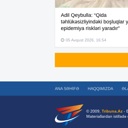
Adil Qeybulla: “Qida
təhlükəsizliyindəki boşluqlar 
epidemiya riskləri yaradır”
05 Avqust 2026, 16:54
ANA SƏHIFƏ
HAQQIMIZDA
ƏL
© 2009,
Tribuna.Az
- 
Materiallardan istifadə