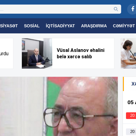
SIYASƏT
SOSIAL
İQTISADIYYAT
ARAŞDIRMA
CƏMIYYƏT
OGIYA
TƏHSIL
SAĞLAMLIQ
MARAQLI
TRIBUNA TV
Vüsal Aslanov əhalini
urdu
belə xərcə salıb
X
05
20
20