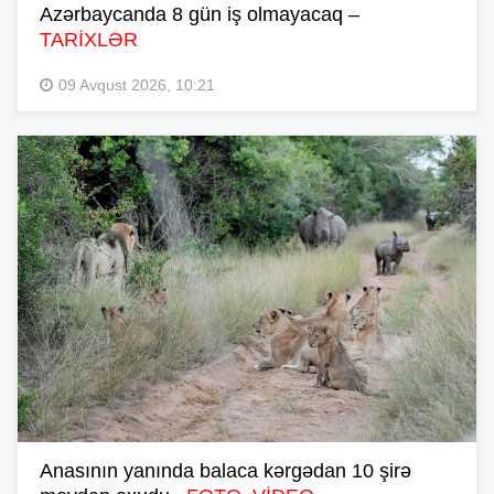
Azərbaycanda 8 gün iş olmayacaq –
TARİXLƏR
09 Avqust 2026, 10:21
Anasının yanında balaca kərgədan 10 şirə