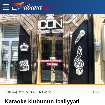
01 Avqust 2025, 11:45
Hadisə
630
Karaoke klubunun fəaliyyəti