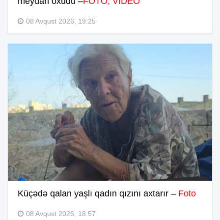
meydan oxudu –
FOTO, VİDEO
08 Avqust 2026, 19:25
Küçədə qalan yaşlı qadın qızını axtarır –
Foto
08 Avqust 2026, 18:57