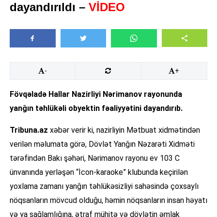
dayandırıldı –
VİDEO
-
+
Fövqəladə Hallar Nazirliyi Nərimanov rayonunda
yanğın təhlükəli obyektin fəaliyyətini dayandırıb.
Tribuna.az
xəbər verir ki, nazirliyin Mətbuat xidmətindən
verilən məlumata görə, Dövlət Yanğın Nəzarəti Xidməti
tərəfindən Bakı şəhəri, Nərimanov rayonu ev 103 C
ünvanında yerləşən “İcon-karaoke” klubunda keçirilən
yoxlama zamanı yanğın təhlükəsizliyi sahəsində çoxsaylı
nöqsanların mövcud olduğu, həmin nöqsanların insan həyatı
və ya sağlamlığına, ətraf mühitə və dövlətin əmlak