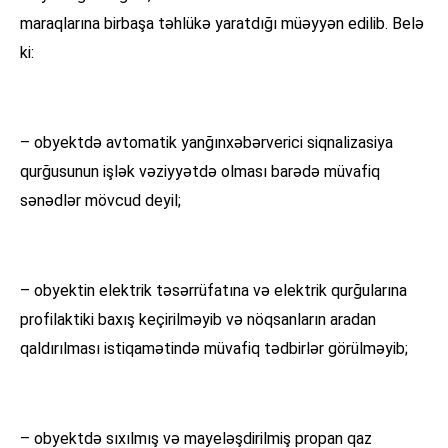
maraqlarına birbaşa təhlükə yaratdığı müəyyən edilib. Belə
ki:
– obyektdə avtomatik yanğınxəbərverici siqnalizasiya
qurğusunun işlək vəziyyətdə olması barədə müvafiq
sənədlər mövcud deyil;
– obyektin elektrik təsərrüfatına və elektrik qurğularına
profilaktiki baxış keçirilməyib və nöqsanların aradan
qaldırılması istiqamətində müvafiq tədbirlər görülməyib;
– obyektdə sıxılmış və mayeləşdirilmiş propan qaz