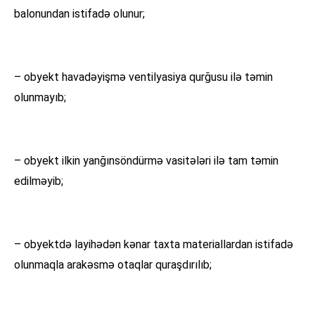
balonundan istifadə olunur;
– obyekt havadəyişmə ventilyasiya qurğusu ilə təmin
olunmayıb;
– obyekt ilkin yanğınsöndürmə vasitələri ilə tam təmin
edilməyib;
– obyektdə layihədən kənar taxta materiallardan istifadə
olunmaqla arakəsmə otaqlar quraşdırılıb;