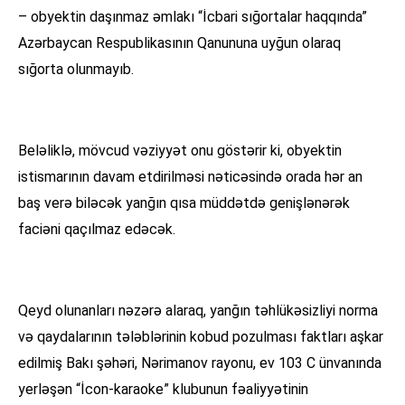
– obyektin daşınmaz əmlakı “İcbari sığortalar haqqında”
Azərbaycan Respublikasının Qanununa uyğun olaraq
sığorta olunmayıb.
Beləliklə, mövcud vəziyyət onu göstərir ki, obyektin
istismarının davam etdirilməsi nəticəsində orada hər an
baş verə biləcək yanğın qısa müddətdə genişlənərək
faciəni qaçılmaz edəcək.
Qeyd olunanları nəzərə alaraq, yanğın təhlükəsizliyi norma
və qaydalarının tələblərinin kobud pozulması faktları aşkar
edilmiş Bakı şəhəri, Nərimanov rayonu, ev 103 C ünvanında
yerləşən “İcon-karaoke” klubunun fəaliyyətinin