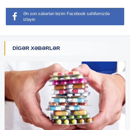
Ən son xəbərləri bizim Facebook səhifəmizdə
izləyin
DIGƏR XƏBƏRLƏR