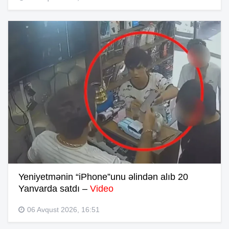
Yeniyetmənin “iPhone”unu əlindən alıb 20
Yanvarda satdı –
Video
06 Avqust 2026, 16:51