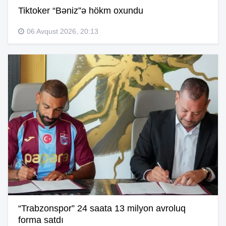
Tiktoker “Bəniz”ə hökm oxundu
06 Avqust 2026, 20:13
“Trabzonspor” 24 saata 13 milyon avroluq
forma satdı