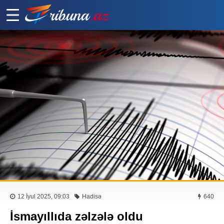
12 İyul 2025, 09:03
Hadisə
640
İsmayıllıda zəlzələ oldu