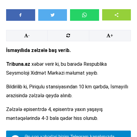
-
+
İsmayıllıda zəlzələ baş verib.
Tribuna.az
xəbər verir ki, bu barədə Respublika
Seysmoloji Xidmət Mərkəzi məlumat yayıb.
Bildirilib ki, Piriqulu stansiyasından 10 km qərbdə, İsmayıllı
ərazisində zəlzələ qeydə alınıb.
Zəlzələ episentrdə 4, episentrə yaxın yaşayış
məntəqələrində 4-3 bala qədər hiss olunub.
Ən son xəbərləri bizim Teleqram kanalımızda