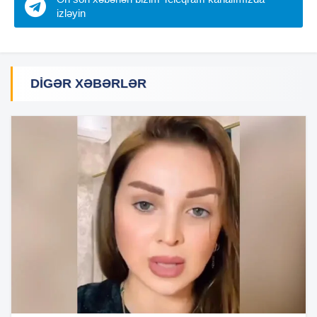
izləyin
DIGƏR XƏBƏRLƏR