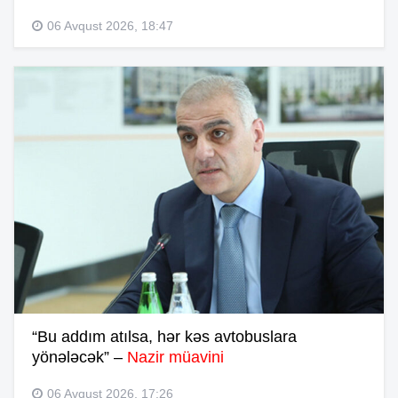
06 Avqust 2026, 18:47
“Bu addım atılsa, hər kəs avtobuslara
yönələcək” –
Nazir müavini
06 Avqust 2026, 17:26