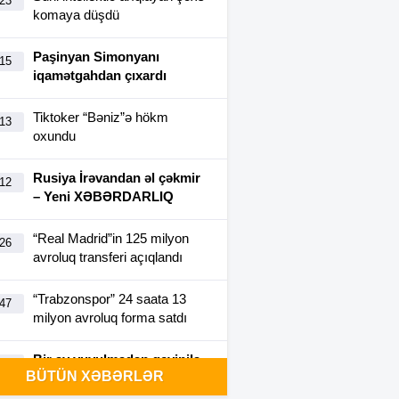
:23
komaya düşdü
Paşinyan Simonyanı
:15
iqamətgahdan çıxardı
Tiktoker “Bəniz”ə hökm
:13
oxundu
Rusiya İrəvandan əl çəkmir
:12
– Yeni XƏBƏRDARLIQ
“Real Madrid”in 125 milyon
:26
avroluq transferi açıqlandı
“Trabzonspor” 24 saata 13
:47
milyon avroluq forma satdı
Bir ay yuyulmadan geyinilə
:40
BÜTÜN XƏBƏRLƏR
bilən futbolka yaradıldı-
FOTO