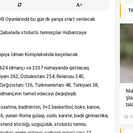
+
T
18
 Oyunlarında bu gün ilk yarışa start veriləcək.
n Qəbələdə stolüstü tennisçilər mübarizəyə
18
impiya İdman Kompleksində keçiriləcək.
 1624 idmançı və 2337 nümayəndə qatılacaq.
18
iyanı 262, Özbəkistanı 254, Belarusu 240,
Qırğızıstanı 126, Türkmənistanı 48, Türkiyəni 38,
Kompleksdə faciə: 2 yaşlı
Mə
 idmançının təmsil edəcəyi dəqiqləşib.
17
uşaq hovuzda boğuldu –
şl
Video
təl
 oxatma, badminton, 3×3 basketbol, boks, kanoe,
6, yunan-Roma güləşi, cüdo, karate, bədii gimnastika,
29 İyul 2026, 16:21
0
17
stend atıcılığı, üzgüçülük, stolüstü tennis,
leybol, qadın güləşçi, sərbəst güləş) üzrə 12