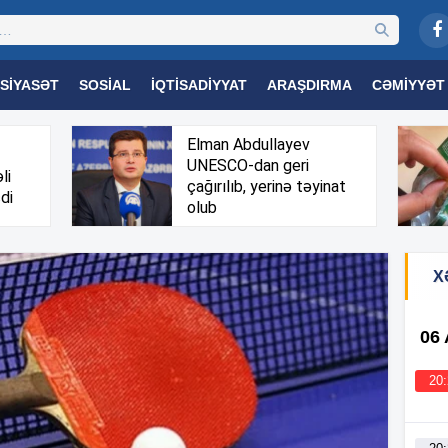
SIYASƏT
SOSIAL
İQTISADIYYAT
ARAŞDIRMA
CƏMIYYƏT
OGIYA
TƏHSIL
SAĞLAMLIQ
MARAQLI
TRIBUNA TV
Elman Abdullayev
UNESCO-dan geri
li
çağırılıb, yerinə təyinat
di
olub
X
06
20