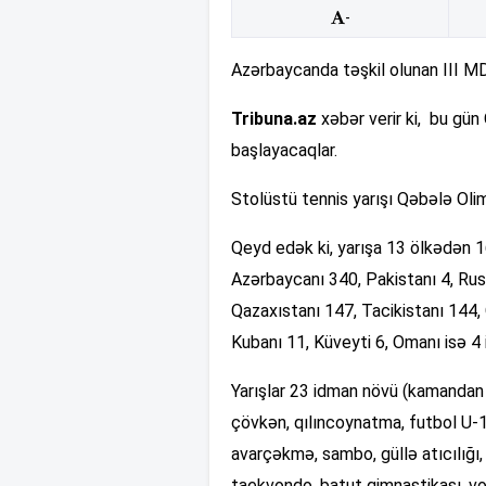
-
Azərbaycanda təşkil olunan III MDB
Tribuna.az
xəbər verir ki, bu gü
başlayacaqlar.
Stolüstü tennis yarışı Qəbələ Ol
Qeyd edək ki, yarışa 13 ölkədən
Azərbaycanı 340, Pakistanı 4, Rus
Qazaxıstanı 147, Tacikistanı 144, 
Kubanı 11, Küveyti 6, Omanı isə 4
Yarışlar 23 idman növü (kamandan
çövkən, qılıncoynatma, futbol U-1
avarçəkmə, sambo, güllə atıcılığı, 
taekvondo, batut gimnastikası, vo