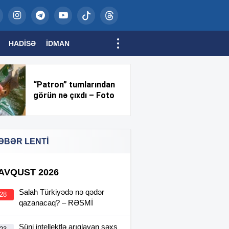
HADISƏ
İDMAN
“Patron” tumlarından
görün nə çıxdı – Foto
ƏBƏR LENTİ
 AVQUST 2026
Salah Türkiyədə nə qədər
:28
qazanacaq? – RƏSMİ
Süni intellektlə arıqlayan şəxs