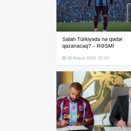
Salah Türkiyədə nə qədər
qazanacaq? – RƏSMİ
06 Avqust 2026, 20:28