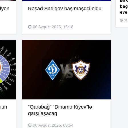
Bakı
bağ
lyon
Rəşad Sadiqov baş məşqçi oldu
əvə
15
31,
06 Avqust 2026, 16:18
15
15
15
nun
“Qarabağ” “Dinamo Kiyev”lə
qarşılaşacaq
15
06 Avqust 2026, 09:54