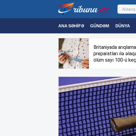
ANA SƏHIFƏ
GÜNDƏM
DÜNYA
MƏDƏNIYYƏT
MAQAZIN
TEXNOL
Britaniyada arıqlama
preparatları ilə əlaqə
ölüm sayı 100-ü keç