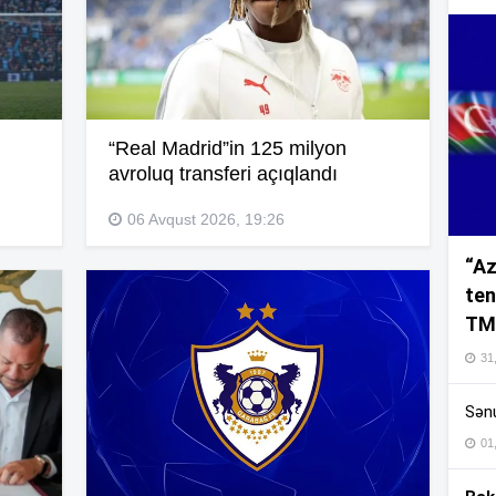
16
“Real Madrid”in 125 milyon
16
avroluq transferi açıqlandı
06 Avqust 2026, 19:26
“Az
16
ten
TM
16
31,
Sənu
16
01
16