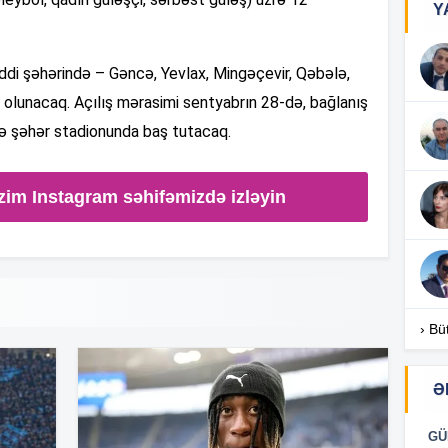
Y
16
ddi şəhərində – Gəncə, Yevlax, Mingəçevir, Qəbələ,
 olunacaq. Açılış mərasimi sentyabrın 28-də, bağlanış
ə şəhər stadionunda baş tutacaq.
16
zim Instagram səhifəmizdə izləyin
16
16
› Bü
Ə
16
GÜ