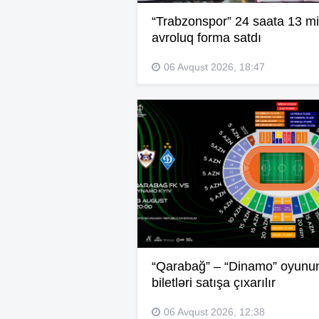
“Trabzonspor” 24 saata 13 mi
avroluq forma satdı
06 Avqust 2026, 18:47
“Qarabağ” – “Dinamo” oyunu
biletləri satışa çıxarılır
06 Avqust 2026, 12:38