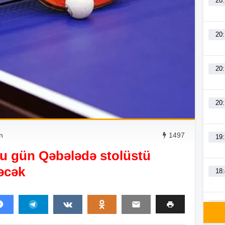
20
20
20
20
n
1497
19
u gün Qəbələdə stolüstü
ləcək
18
18