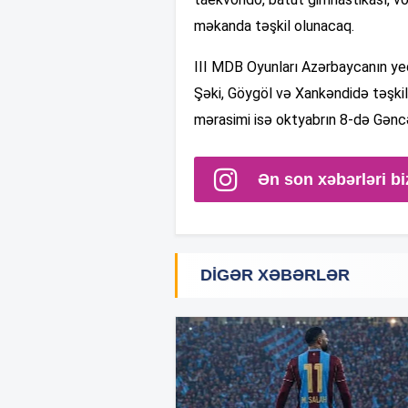
məkanda təşkil olunacaq.
III MDB Oyunları Azərbaycanın ye
Şəki, Göygöl və Xankəndidə təşkil
mərasimi isə oktyabrın 8-də Gənc
Ən son xəbərləri bi
DIGƏR XƏBƏRLƏR