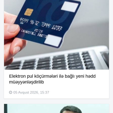
Elektron pul köçürmələri ilə bağlı yeni hədd
müəyyənləşdirilib
05 Avqust 2026, 15:37