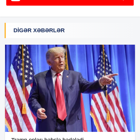
DIGƏR XƏBƏRLƏR
Tramp onları həbslə hədələdi