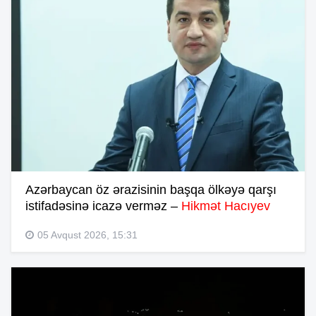
Azərbaycan öz ərazisinin başqa ölkəyə qarşı
istifadəsinə icazə verməz –
Hikmət Hacıyev
05 Avqust 2026, 15:31