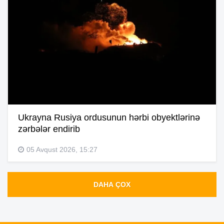
Ukrayna Rusiya ordusunun hərbi obyektlərinə
zərbələr endirib
05 Avqust 2026, 15:27
DAHA ÇOX