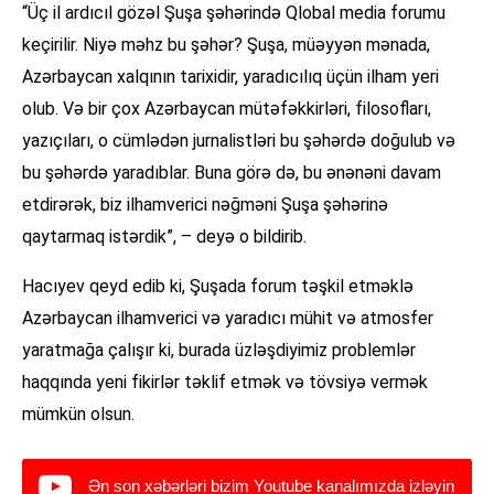
“Üç il ardıcıl gözəl Şuşa şəhərində Qlobal media forumu
keçirilir. Niyə məhz bu şəhər? Şuşa, müəyyən mənada,
Azərbaycan xalqının tarixidir, yaradıcılıq üçün ilham yeri
olub. Və bir çox Azərbaycan mütəfəkkirləri, filosofları,
yazıçıları, o cümlədən jurnalistləri bu şəhərdə doğulub və
bu şəhərdə yaradıblar. Buna görə də, bu ənənəni davam
etdirərək, biz ilhamverici nəğməni Şuşa şəhərinə
qaytarmaq istərdik”, – deyə o bildirib.
Hacıyev qeyd edib ki, Şuşada forum təşkil etməklə
Azərbaycan ilhamverici və yaradıcı mühit və atmosfer
yaratmağa çalışır ki, burada üzləşdiyimiz problemlər
haqqında yeni fikirlər təklif etmək və tövsiyə vermək
mümkün olsun.
Ən son xəbərləri bizim Youtube kanalımızda izləyin