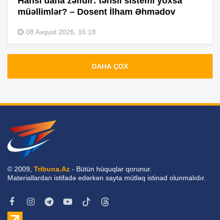
Hansı daha zəifdir: təhsil sistemi yoxsa
müəllimlər? – Dosent İlham Əhmədov
08 Avqust 2026, 16:18
DAHA ÇOX
© 2009,
Tribuna.Az
- Bütün hüquqlar qorunur.
Materiallardan istifadə edərkən sayta mütləq istinad olunmalıdır.