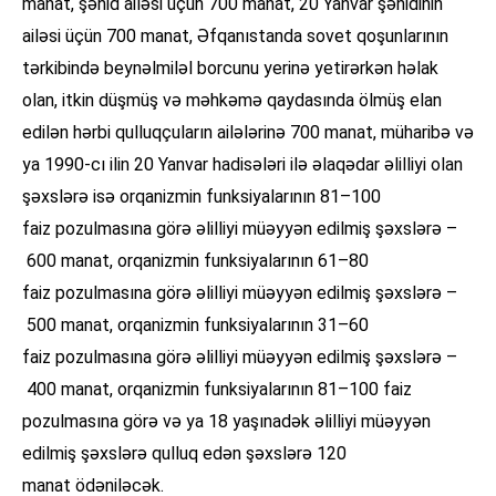
manat, şəhid ailəsi üçün 700 manat, 20 Yanvar şəhidinin
ailəsi üçün 700 manat, Əfqanıstanda sovet qoşunlarının
tərkibində beynəlmiləl borcunu yerinə yetirərkən həlak
olan, itkin düşmüş və məhkəmə qaydasında ölmüş elan
edilən hərbi qulluqçuların ailələrinə 700 manat, müharibə və
ya 1990-cı ilin 20 Yanvar hadisələri ilə əlaqədar əlilliyi olan
şəxslərə isə orqanizmin funksiyalarının 81–100
faiz pozulmasına görə əlilliyi müəyyən edilmiş şəxslərə –
600 manat, orqanizmin funksiyalarının 61–80
faiz pozulmasına görə əlilliyi müəyyən edilmiş şəxslərə –
500 manat, orqanizmin funksiyalarının 31–60
faiz pozulmasına görə əlilliyi müəyyən edilmiş şəxslərə –
400 manat, orqanizmin funksiyalarının 81–100 faiz
pozulmasına görə və ya 18 yaşınadək əlilliyi müəyyən
edilmiş şəxslərə qulluq edən şəxslərə 120
manat ödəniləcək.