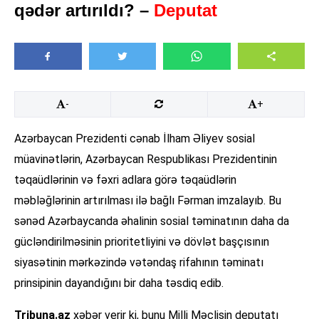
qədər artırıldı? –
Deputat
-
+
Azərbaycan Prezidenti cənab İlham Əliyev sosial
müavinətlərin, Azərbaycan Respublikası Prezidentinin
təqaüdlərinin və fəxri adlara görə təqaüdlərin
məbləğlərinin artırılması ilə bağlı Fərman imzalayıb. Bu
sənəd Azərbaycanda əhalinin sosial təminatının daha da
gücləndirilməsinin prioritetliyini və dövlət başçısının
siyasətinin mərkəzində vətəndaş rifahının təminatı
prinsipinin dayandığını bir daha təsdiq edib.
Tribuna.az
xəbər verir ki, bunu Milli Məclisin deputatı