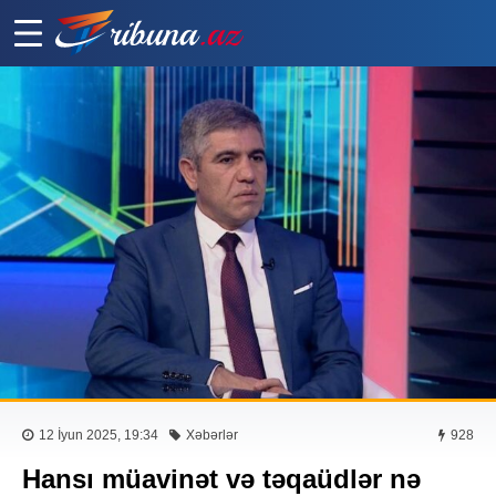
12 İyun 2025, 19:34
Xəbərlər
928
Hansı müavinət və təqaüdlər nə