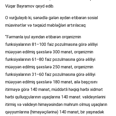
Vüqar Bayramov qeyd edib.
O vurğulayıb ki, sənədlə gələn aydan etibarən sosial
müavinətlər və təqaüd məbləğləri artırılacaq:
“Fərmanla iyul ayından etibarən orqanizmin
funksiyalarının 81–100 faiz pozulmasına görə əlilliyi
müəyyən edilmiş şəxslərə 300 manat, orqanizmin
funksiyalarının 61–80 faiz pozulmasına görə əlilliyi
müəyyən edilmiş şəxslərə 250 manat, orqanizmin
funksiyalarının 31–60 faiz pozulmasına görə əlilliyi
müəyyən edilmiş şəxslərə 180 manat, ailə başçısını
itirməyə görə 140 manat, müddətli həqiqi hərbi xidmət
hərbi qulluqçularının uşaqlarına 140 manat. valideynlərini
itirmiş və valideyn himayəsindən məhrum olmuş uşaqların
qəyyumlarına (himayəçilərinə) 140 manat, bir yaşınadək