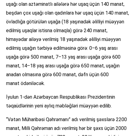
uşağı olan aztəminatlı ailələrə hər uşaq üçün 140 manat,
beşdən çox uşağı olan qadınlara hər uşaq üçün 140 manat,
övladlığa götürülən uşağa (18 yaşınadək əlilliyi müəyyən
edilmiş uşaqlar istisna olmaqla) görə 240 manat,
himayədar ailəyə verilmiş 18 yaşınadək əlilliyi müəyyən
edilmiş uşağın tərbiyə edilməsinə görə: 0–6 yaş arası
uşağa görə 500 manat, 7–13 yaş arası uşağa görə 600
manat, 14–18 yaş arası uşağa görə 650 manat, uşağın
anadan olmasına görə 600 manat, dəfn üçün 600
manat ödəniləcək.
İyulun 1-dən Azərbaycan Respublikası Prezidentinin
təqaüdlərinin yeni aylıq məbləğləri müəyyən edilib.
“Vətən Müharibəsi Qəhrəmanı” adı verilmiş şəxslərə 2200
manat, Milli Qəhrəman adı verilmiş hər bir şəxs üçün 2000