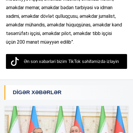
əməkdar memar, əməkdar bədən tərbiyəsi və idman
xadimi, əməkdar dövlət qulluqçusu, əməkdar jurnalist,
əməkdar mühəndis, əməkdar hüquqşünas, əməkdar kənd
təsərrüfatı işçisi, əməkdar pilot, əməkdar tibb işçisi
üçün 200 manat müəyyən edilib”.
Ən son xəbərləri bizim TikTok səhifəmizdə izləyin
DIGƏR XƏBƏRLƏR