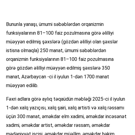
Bununla yanaşı, ümumi səbəblərdən orqanizmin
funksiyalarının 81–100 faiz pozulmasına görə əlilliyi
müəyyən edilmiş şəxslərə (gözdən əlilliyi olan şəxslər
istisna olmaqla) 250 manat, ümumi səbəblərdən
orqanizmin funksiyalarının 81–100 faiz pozulmasına
görə gözdən əlilliyi müəyyən edilmiş şəxslərə 350
manat, Azərbaycan -ci il iyulun 1-dən 1700 manat
müəyyən edilib.
Fəxri adlara görə aylıq təqaüdün məbləği 2025-ci il iyulun
1-dən xalq yazıçısı, xalq şairi, xalq artisti və xalq rəssamı
üçün 300 manat, əməkdar elm xadimi, əməkdar incəsənət
xadimi, əməkdar artist, əməkdar rəssam, əməkdar
mədəniyyət işçisi, əməkdar müəllim, əməkdar həkim,