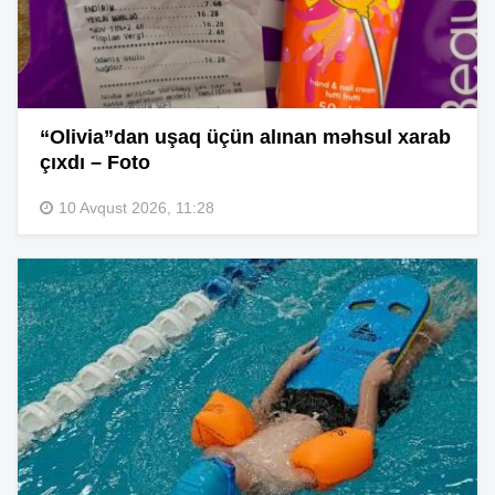
“Olivia”dan uşaq üçün alınan məhsul xarab
çıxdı – Foto
10 Avqust 2026, 11:28